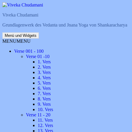
Zum
Inhalt
Viveka Chudamani
springen
Grundlagenwerk des Vedanta und Jnana Yoga von Shankaracharya
Menü und Widgets
MENU
MENU
Verse 001 - 100
Verse 01 -10
1. Vers
2. Vers
3. Vers
4. Vers
5. Vers
6. Vers
7. Vers
8. Vers
9. Vers
10. Vers
Verse 11 - 20
11. Vers
12. Vers
13. Vers