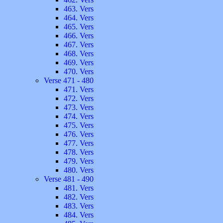
463. Vers
464. Vers
465. Vers
466. Vers
467. Vers
468. Vers
469. Vers
470. Vers
Verse 471 - 480
471. Vers
472. Vers
473. Vers
474. Vers
475. Vers
476. Vers
477. Vers
478. Vers
479. Vers
480. Vers
Verse 481 - 490
481. Vers
482. Vers
483. Vers
484. Vers