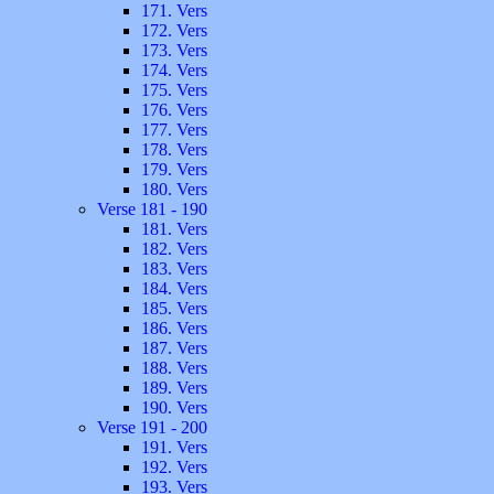
171. Vers
172. Vers
173. Vers
174. Vers
175. Vers
176. Vers
177. Vers
178. Vers
179. Vers
180. Vers
Verse 181 - 190
181. Vers
182. Vers
183. Vers
184. Vers
185. Vers
186. Vers
187. Vers
188. Vers
189. Vers
190. Vers
Verse 191 - 200
191. Vers
192. Vers
193. Vers