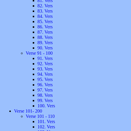
81. Vers
82. Vers
83. Vers
84. Vers
85. Vers
86. Vers
87. Vers
88. Vers
89. Vers
90. Vers
Verse 91 - 100
91. Vers
92. Vers
93. Vers
94. Vers
95. Vers
96. Vers
97. Vers
98. Vers
99. Vers
100. Vers
Verse 101- 200
Verse 101 - 110
101. Vers
102. Vers