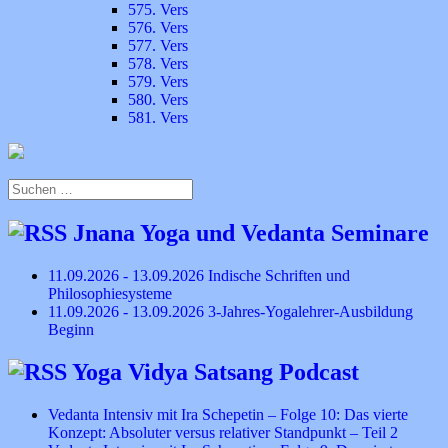
575. Vers
576. Vers
577. Vers
578. Vers
579. Vers
580. Vers
581. Vers
Suchen
nach:
Jnana Yoga und Vedanta Seminare
11.09.2026 - 13.09.2026 Indische Schriften und
Philosophiesysteme
11.09.2026 - 13.09.2026 3-Jahres-Yogalehrer-Ausbildung
Beginn
Yoga Vidya Satsang Podcast
Vedanta Intensiv mit Ira Schepetin – Folge 10: Das vierte
Konzept: Absoluter versus relativer Standpunkt – Teil 2