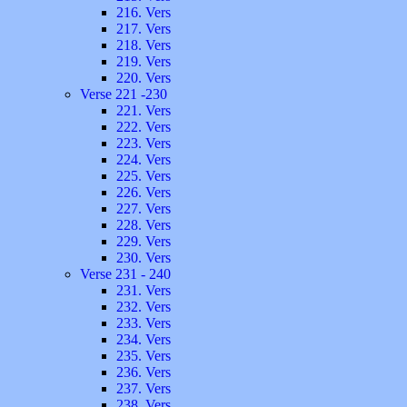
216. Vers
217. Vers
218. Vers
219. Vers
220. Vers
Verse 221 -230
221. Vers
222. Vers
223. Vers
224. Vers
225. Vers
226. Vers
227. Vers
228. Vers
229. Vers
230. Vers
Verse 231 - 240
231. Vers
232. Vers
233. Vers
234. Vers
235. Vers
236. Vers
237. Vers
238. Vers