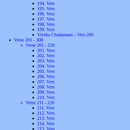
194. Vers
195. Vers
196. Vers
197. Vers
198. Vers
199. Vers
Viveka Chudamani – Vers 200
Verse 201 - 300
Verse 201 - 210
201. Vers
202. Vers
203. Vers
204. Vers
205. Vers
206. Vers
207. Vers
208. Vers
209. Vers
210. Vers
Verse 211 - 220
211. Vers
212. Vers
213. Vers
214. Vers
215. Vers