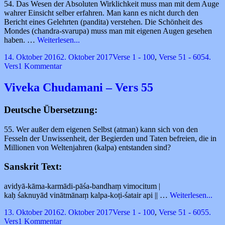
54. Das Wesen der Absoluten Wirklichkeit muss man mit dem Auge
wahrer Einsicht selber erfahren. Man kann es nicht durch den
Bericht eines Gelehrten (pandita) verstehen. Die Schönheit des
Mondes (chandra-svarupa) muss man mit eigenen Augen gesehen
haben. …
Weiterlesen...
Veröffentlicht
Kategorien
Schlagw
14. Oktober 2016
2. Oktober 2017
Verse 1 - 100
,
Verse 51 - 60
54.
am
zu
Vers
1 Kommentar
Viveka
Chudamani
Viveka Chudamani – Vers 55
–
Vers
Deutsche Übersetzung:
54
55. Wer außer dem eigenen Selbst (atman) kann sich von den
Fesseln der Unwissenheit, der Begierden und Taten befreien, die in
Millionen von Weltenjahren (kalpa) entstanden sind?
Sanskrit Text:
avidyā-kāma-karmādi-pāśa-bandhaṃ vimocitum |
kaḥ śaknuyād vinātmānaṃ kalpa-koṭi-śatair api || …
Weiterlesen...
Veröffentlicht
Kategorien
Schlagw
13. Oktober 2016
2. Oktober 2017
Verse 1 - 100
,
Verse 51 - 60
55.
am
zu
Vers
1 Kommentar