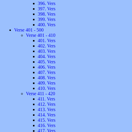
396. Vers
397. Vers
398. Vers
399. Vers
400. Vers
Verse 401 - 500
Verse 401 - 410
401. Vers
402. Vers
403. Vers
404. Vers
405. Vers
406. Vers
407. Vers
408. Vers
409. Vers
410. Vers
Verse 411 - 420
411. Vers
412. Vers
413. Vers
414. Vers
415. Vers
416. Vers
417. Vers