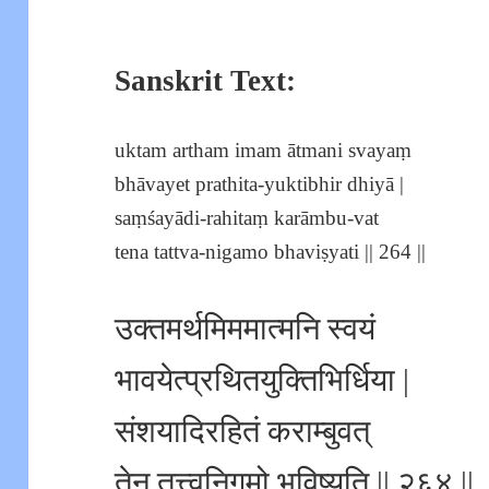
Sanskrit Text:
uktam artham imam ātmani svayaṃ
bhāvayet prathita-yuktibhir dhiyā |
saṃśayādi-rahitaṃ karāmbu-vat
tena tattva-nigamo bhaviṣyati || 264 ||
उक्तमर्थमिममात्मनि स्वयं
भावयेत्प्रथितयुक्तिभिर्धिया |
संशयादिरहितं कराम्बुवत्
तेन तत्त्वनिगमो भविष्यति || २६४ ||