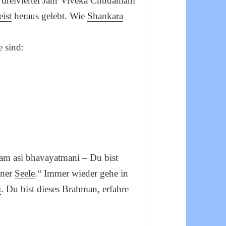
in dreiviertel Jahr Viveka Chudamani
ist
heraus gelebt. Wie
Shankara
e sind:
vam asi bhavayatmani – Du bist
iner
Seele
.“ Immer wieder gehe in
i
. Du bist dieses Brahman, erfahre