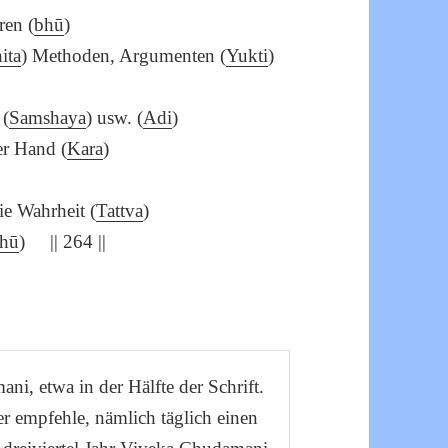
ren (
bhū
)
ita
) Methoden, Argumenten (
Yukti
)
 (
Samshaya
) usw. (
Adi
)
er Hand (
Kara
)
ie Wahrheit (
Tattva
)
hū
) || 264 ||
i, etwa in der Hälfte der Schrift.
r empfehle, nämlich täglich einen