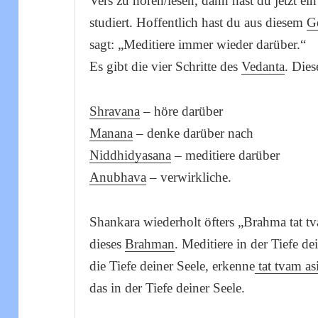
Vers zu hören/lesen, dann hast du jetzt e
studiert. Hoffentlich hast du aus diesem
Ge
sagt: „Meditiere immer wieder darüber.“
Es gibt die vier Schritte des
Vedanta
. Dies
Shravana
– höre darüber
Manana
– denke darüber nach
Niddhidyasana
– meditiere darüber
Anubhava
– verwirkliche.
Shankara wiederholt öfters „Brahma tat t
dieses
Brahman
. Meditiere in der Tiefe de
die Tiefe deiner Seele, erkenne
tat tvam as
das in der Tiefe deiner Seele.