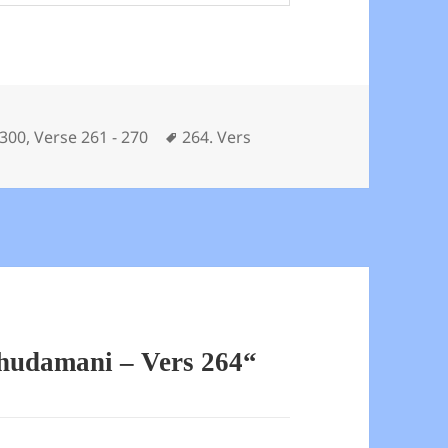
Schlagwörter
 300
,
Verse 261 - 270
264. Vers
hudamani – Vers 264“