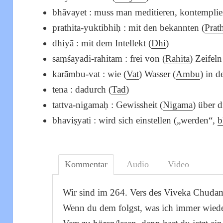
bhāvayet : muss man meditieren, kontemplie
prathita-yuktibhiḥ : mit den bekannten (
Prath
dhiyā : mit dem Intellekt (
Dhi
)
saṃśayādi-rahitam : frei von (
Rahita
) Zeifeln
karāmbu-vat : wie (
Vat
) Wasser (
Ambu
) in d
tena : dadurch (
Tad
)
tattva-nigamaḥ : Gewissheit (
Nigama
) über d
bhaviṣyati : wird sich einstellen („werden“,
b
Kommentar
Audio
Video
Wir sind im 264. Vers des Viveka Chudaman
Wenn du dem folgst, was ich immer wiede