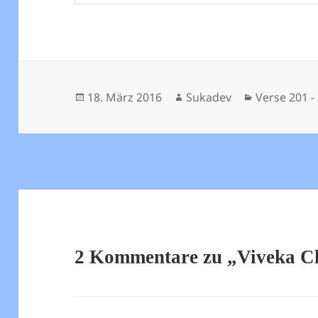
Veröffentlicht
Autor
Kategorien
18. März 2016
Sukadev
Verse 201 -
am
2 Kommentare zu „Viveka C