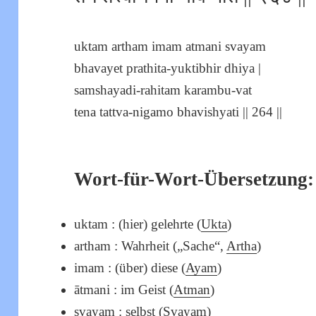
uktam artham imam atmani svayam
bhavayet prathita-yuktibhir dhiya |
samshayadi-rahitam karambu-vat
tena tattva-nigamo bhavishyati || 264 ||
Wort-für-Wort-Übersetzung:
uktam : (hier) gelehrte (
Ukta
)
artham : Wahrheit („Sache“,
Artha
)
imam : (über) diese (
Ayam
)
ātmani : im Geist (
Atman
)
svayam : selbst (
Svayam
)