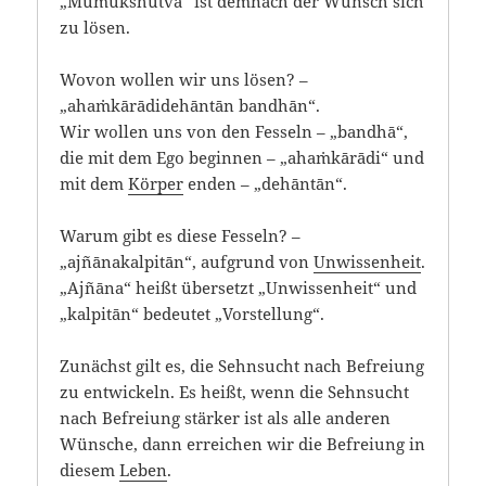
„Mumukśhutvā“ ist demnach der Wunsch sich
zu lösen.
Wovon wollen wir uns lösen? –
„ahaṁkārādidehāntān bandhān“.
Wir wollen uns von den Fesseln – „bandhā“,
die mit dem Ego beginnen – „ahaṁkārādi“ und
mit dem
Körper
enden – „dehāntān“.
Warum gibt es diese Fesseln? –
„ajñānakalpitān“, aufgrund von
Unwissenheit
.
„Ajñāna“ heißt übersetzt „Unwissenheit“ und
„kalpitān“ bedeutet „Vorstellung“.
Zunächst gilt es, die Sehnsucht nach Befreiung
zu entwickeln. Es heißt, wenn die Sehnsucht
nach Befreiung stärker ist als alle anderen
Wünsche, dann erreichen wir die Befreiung in
diesem
Leben
.