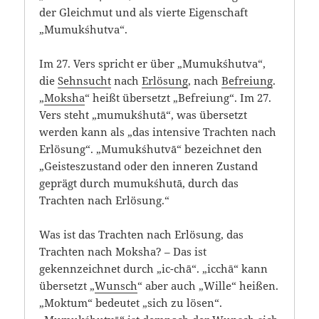
der Gleichmut und als vierte Eigenschaft
„Mumukśhutva“.
Im 27. Vers spricht er über „Mumukśhutva“,
die
Sehnsucht
nach
Erlösung
, nach
Befreiung
.
„
Moksha
“ heißt übersetzt „Befreiung“. Im 27.
Vers steht „mumukśhutā“, was übersetzt
werden kann als „das intensive Trachten nach
Erlösung“. „Mumukśhutvā“ bezeichnet den
„Geisteszustand oder den inneren Zustand
geprägt durch mumukśhutā, durch das
Trachten nach Erlösung.“
Was ist das Trachten nach Erlösung, das
Trachten nach Moksha? – Das ist
gekennzeichnet durch „ic-chā“. „icchā“ kann
übersetzt „
Wunsch
“ aber auch „Wille“ heißen.
„Moktum“ bedeutet „sich zu lösen“.