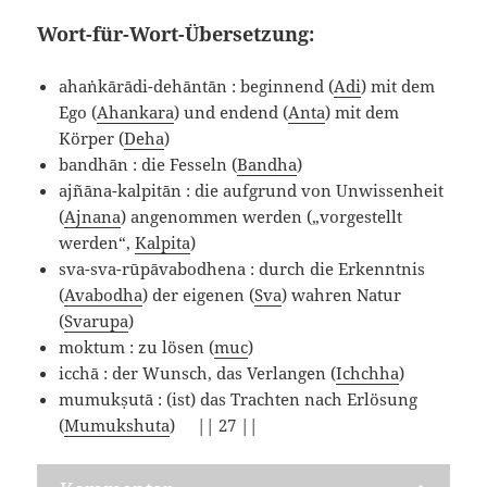
Wort-für-Wort-Übersetzung:
ahaṅkārādi-dehāntān : beginnend (
Adi
) mit dem
Ego (
Ahankara
) und endend (
Anta
) mit dem
Körper (
Deha
)
bandhān : die Fesseln (
Bandha
)
ajñāna-kalpitān : die aufgrund von Unwissenheit
(
Ajnana
) angenommen werden („vorgestellt
werden“,
Kalpita
)
sva-sva-rūpāvabodhena : durch die Erkenntnis
(
Avabodha
) der eigenen (
Sva
) wahren Natur
(
Svarupa
)
moktum : zu lösen (
muc
)
icchā : der Wunsch, das Verlangen (
Ichchha
)
mumukṣutā : (ist) das Trachten nach Erlösung
(
Mumukshuta
) || 27 ||