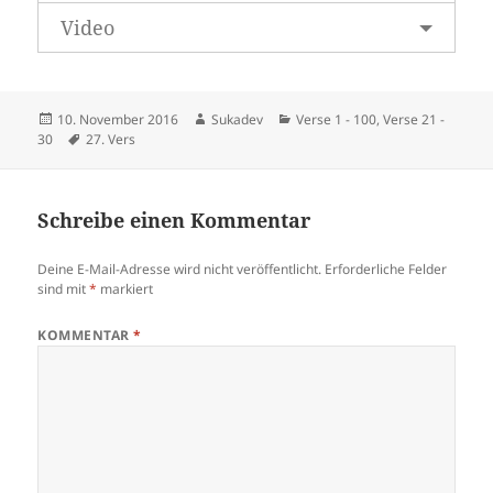
Video
Veröffentlicht
Autor
Kategorien
10. November 2016
Sukadev
Verse 1 - 100
,
Verse 21 -
am
Schlagwörter
30
27. Vers
Schreibe einen Kommentar
Deine E-Mail-Adresse wird nicht veröffentlicht.
Erforderliche Felder
sind mit
*
markiert
KOMMENTAR
*