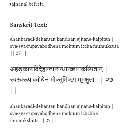
(ajnana) befreit.
Sanskrit Text:
ahaṅkārādi-dehāntān bandhān ajñāna-kalpitān |
sva-sva-rūpāvabodhena moktum icchā mumukṣutā
|| 27 ||
अहङ्कारादिदेहान्तान्बन्धानज्ञानकल्पितान् |
स्वस्वरूपावबोधेन मोक्तुमिच्छा मुमुक्षुता || २७
||
ahankaradi-dehantan bandhan ajnana-kalpitan |
sva-sva-rupavabodhena moktum ichchha
mumukshuta || 27 ||