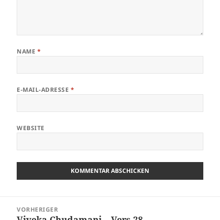
NAME
*
E-MAIL-ADRESSE
*
WEBSITE
Beitragsnavigation
VORHERIGER
Viveka Chudamani – Vers 28
Vorheriger