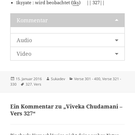
īkṣyate : wird beobachtet (
īkṣ
) || 327||
Kommentar
Audio
Video
Veröffentlicht
Autor
Kategorien
15. Januar 2016
Sukadev
Verse 301 - 400
,
Verse 321 -
am
Schlagwörter
330
327. Vers
Ein Kommentar zu „Viveka Chudamani –
Vers 327“