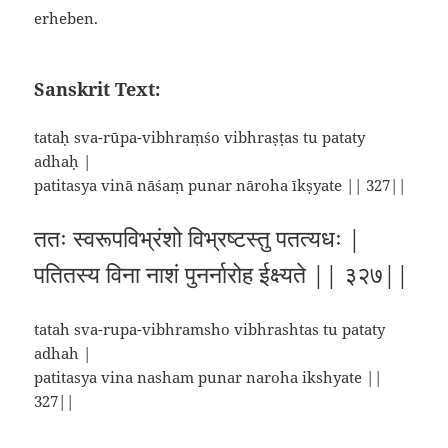
erheben.
Sanskrit Text:
tataḥ sva-rūpa-vibhraṃśo vibhraṣṭas tu pataty
adhaḥ |
patitasya vinā nāśaṃ punar nāroha īkṣyate || 327||
ततः स्वरूपविभ्रंशो विभ्रष्टस्तु पतत्यधः |
पतितस्य विना नाशं पुनर्नारोह ईक्ष्यते || ३२७||
tatah sva-rupa-vibhramsho vibhrashtas tu pataty
adhah |
patitasya vina nasham punar naroha ikshyate ||
327||