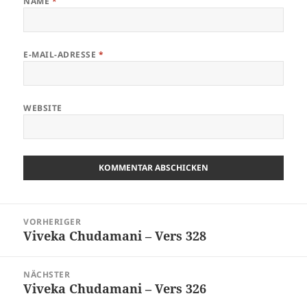
NAME
*
E-MAIL-ADRESSE
*
WEBSITE
Beitragsnavigation
VORHERIGER
Viveka Chudamani – Vers 328
Vorheriger
Beitrag:
NÄCHSTER
Viveka Chudamani – Vers 326
Nächster
Beitrag: