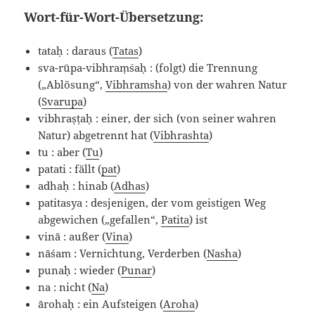
Wort-für-Wort-Übersetzung:
tataḥ : daraus (
Tatas
)
sva-rūpa-vibhraṃśaḥ : (folgt) die Trennung
(„Ablösung“,
Vibhramsha
) von der wahren Natur
(
Svarupa
)
vibhraṣṭaḥ : einer, der sich (von seiner wahren
Natur) abgetrennt hat (
Vibhrashta
)
tu : aber (
Tu
)
patati : fällt (
pat
)
adhaḥ : hinab (
Adhas
)
patitasya : desjenigen, der vom geistigen Weg
abgewichen („gefallen“,
Patita
) ist
vinā : außer (
Vina
)
nāśam : Vernichtung, Verderben (
Nasha
)
punaḥ : wieder (
Punar
)
na : nicht (
Na
)
ārohaḥ : ein Aufsteigen (
Aroha
)