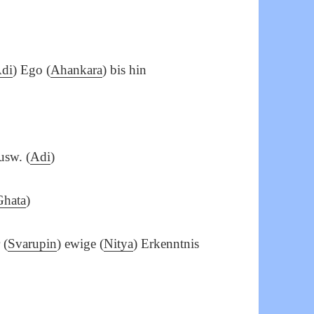
di
) Ego (
Ahankara
) bis hin
 usw. (
Adi
)
Ghata
)
 (
Svarupin
) ewige (
Nitya
) Erkenntnis