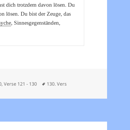
nst dich trotzdem davon lösen. Du
on lösen. Du bist der Zeuge, das
syche
, Sinnesgegenständen,
Schlagwörter
0
,
Verse 121 - 130
130. Vers