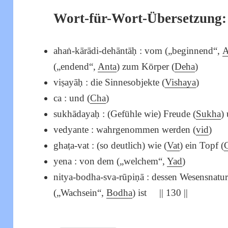
Wort-für-Wort-Übersetzung:
ahaṅ-kārādi-dehāntāḥ : vom („beginnend“,
A
(„endend“,
Anta
) zum Körper (
Deha
)
viṣayāḥ : die Sinnesobjekte (
Vishaya
)
ca : und (
Cha
)
sukhādayaḥ : (Gefühle wie) Freude (
Sukha
)
vedyante : wahrgenommen werden (
vid
)
ghaṭa-vat : (so deutlich) wie (
Vat
) ein Topf (
yena : von dem („welchem“,
Yad
)
nitya-bodha-sva-rūpiṇā : dessen Wesensnatur
(„Wachsein“,
Bodha
) ist || 130 ||