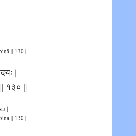
ṇā || 130 ||
ादयः |
 || १३० ||
ah |
na || 130 ||