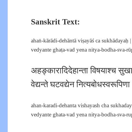
Sanskrit Text:
ahaṅ-kārādi-dehāntā viṣayāś ca sukhādayaḥ |
vedyante ghaṭa-vad yena nitya-bodha-sva-rūpi
अहङ्कारादिदेहान्ता विषयाश्च सुख
वेद्यन्ते घटवद्येन नित्यबोधस्वरूपिणा
ahan-karadi-dehanta vishayash cha sukhaday
vedyante ghata-vad yena nitya-bodha-sva-rupi