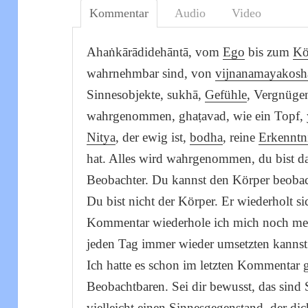
Kommentar
Audio
Video
Ahaṅkārādidehāntā, vom
Ego
bis zum
Kö
wahrnehmbar sind, von
vijnanamayakosh
Sinnesobjekte, sukhā,
Gefühle
, Vergnüge
wahrgenommen, ghaṭavad, wie ein Topf,
Nitya
, der ewig ist,
bodha
, reine
Erkenntn
hat. Alles wird wahrgenommen, du bist da
Beobachter. Du kannst den Körper beobac
Du bist nicht der Körper. Er wiederholt s
Kommentar wiederhole ich mich noch mehr
jeden Tag immer wieder umsetzten kannst. 
Ich hatte es schon im letzten Kommentar 
Beobachtbaren. Sei dir bewusst, das sind 
vielleicht einen Sinnesgegenstand, der di