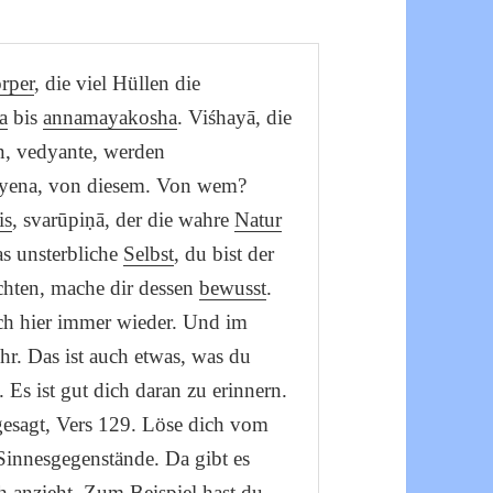
rper
, die viel Hüllen die
a
bis
annamayakosha
. Viśhayā, die
n, vedyante, werden
 yena, von diesem. Von wem?
is
, svarūpiṇā, der die wahre
Natur
s unsterbliche
Selbst
, du bist der
hten, mache dir dessen
bewusst
.
ich hier immer wieder. Und im
. Das ist auch etwas, was du
Es ist gut dich daran zu erinnern.
gesagt, Vers 129. Löse dich vom
Sinnesgegenstände. Da gibt es
ch anzieht. Zum Beispiel hast du