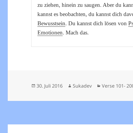
zu ziehen, hinein zu saugen. Aber du kan
kannst es beobachten, du kannst dich dav
Bewusstsein
. Du kannst dich lösen von
P
Emotionen
. Mach das.
Veröffentlicht
Autor
Kategorien
30. Juli 2016
Sukadev
Verse 101- 20
am