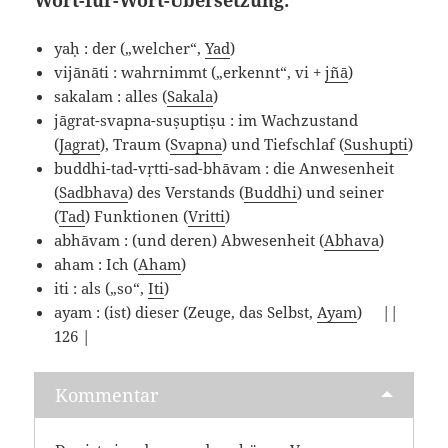
Wort-für-Wort-Übersetzung:
yaḥ : der („welcher“,
Yad
)
vijānāti : wahrnimmt („erkennt“, vi +
jñā
)
sakalam : alles (
Sakala
)
jāgrat-svapna-suṣuptiṣu : im Wachzustand
(
Jagrat
), Traum (
Svapna
) und Tiefschlaf (
Sushupti
)
buddhi-tad-vṛtti-sad-bhāvam : die Anwesenheit
(
Sadbhava
) des Verstands (
Buddhi
) und seiner
(
Tad
) Funktionen (
Vritti
)
abhāvam : (und deren) Abwesenheit (
Abhava
)
aham : Ich (
Aham
)
iti : als („so“,
Iti
)
ayam : (ist) dieser (Zeuge, das Selbst,
Ayam
) ||
126 |
Kommentar