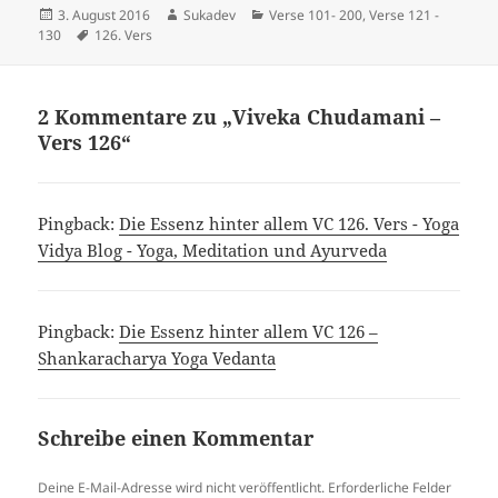
Veröffentlicht
Autor
Kategorien
3. August 2016
Sukadev
Verse 101- 200
,
Verse 121 -
am
Schlagwörter
130
126. Vers
2 Kommentare zu „Viveka Chudamani –
Vers 126“
Pingback:
Die Essenz hinter allem VC 126. Vers - Yoga
Vidya Blog - Yoga, Meditation und Ayurveda
Pingback:
Die Essenz hinter allem VC 126 –
Shankaracharya Yoga Vedanta
Schreibe einen Kommentar
Deine E-Mail-Adresse wird nicht veröffentlicht.
Erforderliche Felder