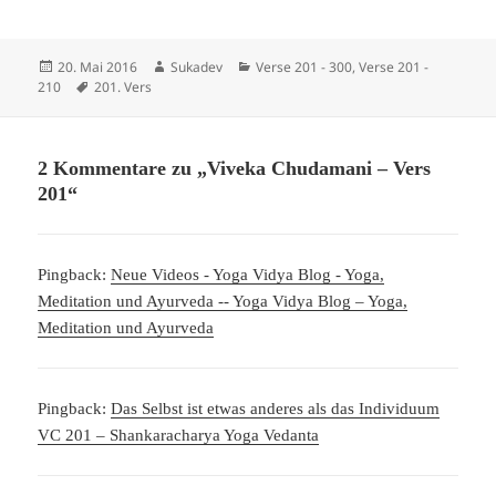
Veröffentlicht
Autor
Kategorien
20. Mai 2016
Sukadev
Verse 201 - 300
,
Verse 201 -
am
Schlagwörter
210
201. Vers
2 Kommentare zu „Viveka Chudamani – Vers
201“
Pingback:
Neue Videos - Yoga Vidya Blog - Yoga,
Meditation und Ayurveda -- Yoga Vidya Blog – Yoga,
Meditation und Ayurveda
Pingback:
Das Selbst ist etwas anderes als das Individuum
VC 201 – Shankaracharya Yoga Vedanta