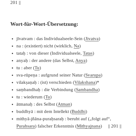
201 ||
Wort-für-Wort-Übersetzung:
jīvatvam : das Individualseele-Sein (
Jivatva
)
na : (existiert) nicht (wirklich,
Na
)
tataḥ : von dieser (Individualseele,
Tatas
)
anyaḥ : der andere (das Selbst,
Anya
)
tu : aber (
Tu
)
sva-rūpeṇa : aufgrund seiner Natur (
Svarupa
)
vilakṣaṇaḥ : (ist) verschieden (
Vilakshana
)*
saṃbandhaḥ : die Verbindung (
Sambandha
)
tu : wiederum (
Tu
)
ātmanaḥ : des Selbst (
Atman
)
buddhyā : mit dem Intellekt (
Buddhi
)
mithyā-jñāna-puraḥsaraḥ : beruht auf („folgt auf“,
Purahsara
) falscher Erkenntnis (
Mithyajnana
) || 201 ||