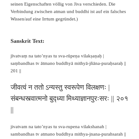
seinen Eigenschaften völlig von Jiva verschieden. Die
Verbindung zwischen atman und buddhi ist auf ein falsches
Wissen/auf eine Irrtum gegründet.)
Sanskrit Text:
jīvatvaṃ na tato’nyas tu sva-rūpeṇa vilakṣaṇaḥ |
saṃbandhas tv ātmano buddhyā mithyā-jñāna-puraḥsaraḥ ||
201 ||
जीवत्वं न ततो ऽन्यस्तु स्वरूपेण विलक्षणः |
संबन्धस्त्वात्मनो बुद्ध्या मिथ्याज्ञानपुरःसरः || २०१
||
jivatvam na tato’nyas tu sva-rupena vilakshanah |
sambandhas tv atmano buddhya mithya-jnana-purahsarah ||