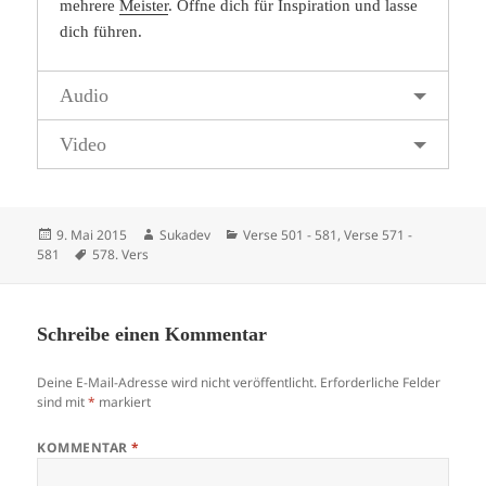
mehrere
Meister
. Öffne dich für Inspiration und lasse
dich führen.
Audio
Video
Veröffentlicht
Autor
Kategorien
9. Mai 2015
Sukadev
Verse 501 - 581
,
Verse 571 -
am
Schlagwörter
581
578. Vers
Schreibe einen Kommentar
Deine E-Mail-Adresse wird nicht veröffentlicht.
Erforderliche Felder
sind mit
*
markiert
KOMMENTAR
*