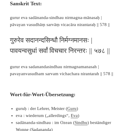
Sanskrit Text:
gurur eva sadānanda-sindhau nirmagna-mānasaḥ |
pāvayan vasudhāṃ sarvāṃ vicacāra nirantaraḥ || 578 ||
गुरुरेव सदानन्दसिन्धौ निर्मग्नमानसः |
पावयन्वसुधां सर्वां विचचार निरन्तरः || ५७८ ||
gurur eva sadanandasindhau nirmagnamanasah |
pavayanvasudham sarvam vichachara nirantarah || 578 ||
Wort-für-Wort-Übersetzung:
guruḥ : der Lehrer, Meister (
Guru
)
eva : wiederum („allerdings“,
Eva
)
sadānanda-sindhau : im Ozean (
Sindhu
) beständiger
Wonne (
Sadananda
)