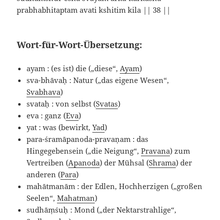
prabhabhitaptam avati kshitim kila || 38 ||
Wort-für-Wort-Übersetzung:
ayam : (es ist) die („diese“,
Ayam
)
sva-bhāvaḥ : Natur („das eigene Wesen“,
Svabhava
)
svataḥ : von selbst (
Svatas
)
eva : ganz (
Eva
)
yat : was (bewirkt,
Yad
)
para-śramāpanoda-pravaṇam : das
Hingegebensein („die Neigung“,
Pravana
) zum
Vertreiben (
Apanoda
) der Mühsal (
Shrama
) der
anderen (
Para
)
mahātmanām : der Edlen, Hochherzigen („großen
Seelen“,
Mahatman
)
sudhāṃśuḥ : Mond („der Nektarstrahlige“,