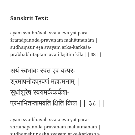
Sanskrit Text:
ayaṃ sva-bhāvaḥ svata eva yat para-
śramāpanoda-pravaṇaṃ mahātmanām |
sudhāṃśur eṣa svayam arka-karkaśa-
prabhābhitaptām avati kṣitiṃ kila || 38 ||
अयं स्वभावः स्वत एव यत्पर-
श्रमापनोदप्रवणं महात्मनाम् |
सुधांशुरेष स्वयमर्ककर्कश-
प्रभाभितप्तामवति क्षितिं किल || ३८ ||
ayam sva-bhavah svata eva yat para-
shramapanoda-pravanam mahatmanam |
sudhamshur esha svayam arka-karkasha-