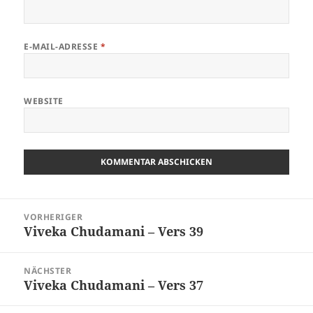
E-MAIL-ADRESSE
*
WEBSITE
Beitragsnavigation
VORHERIGER
Viveka Chudamani – Vers 39
Vorheriger
Beitrag:
NÄCHSTER
Viveka Chudamani – Vers 37
Nächster
Beitrag: