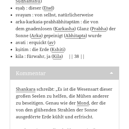
Sudhamshu
)
eṣaḥ : dieser (
Etad
)
svayam : von selbst, natürlicherweise
arka-karkaśa-prabhābhitaptām : die von
dem gnadenlosen (
Karkasha
) Glanz (
Prabha
) der
Sonne (
Arka
) gepeinigt (
Abhitapta
) wurde
avati : erquickt (
av
)
kṣitim : die Erde (
Kshiti
)
kila : fürwahr, ja (
Kila
) || 38 ||
Kommentar
Shankara
schreibt: „Es ist die Wesensart dieser
großen Seelen zu helfen, die Mühen anderer
zu beseitigen. Genau wie der
Mond
, der die
von den glühenden Strahlen der Sonne
ausgedörrte Erde kühlt und erfrischt.