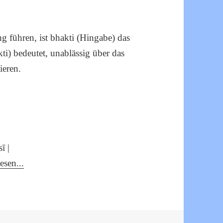
g führen, ist bhakti (Hingabe) das
ti) bedeutet, unablässig über das
ieren.
ī |
esen...