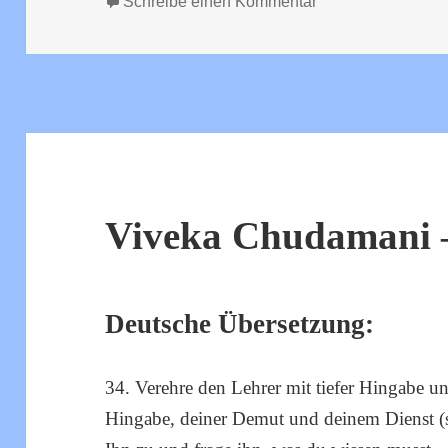
am
zu Viveka Chudam
Schreibe einen Kommentar
Viveka Chudamani –
Deutsche Übersetzung:
34. Verehre den Lehrer mit tiefer Hingabe u
Hingabe, deiner Demut und deinem Dienst (se