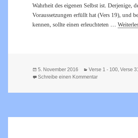
Wahrheit des eigenen Selbst ist. Derjenige, 
Voraussetzungen erfüllt hat (Vers 19), und be
kennen, sollte einen erleuchteten …
Weiterles
Veröffentlicht
Kategorien
5. November 2016
Verse 1 - 100
,
Verse 3
am
zu Viveka Chudam
Schreibe einen Kommentar