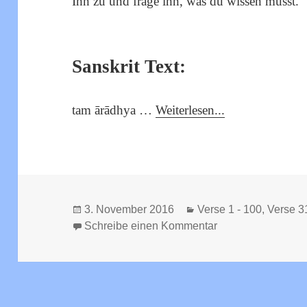
Ihn zu und frage ihn, was du wissen musst.
Sanskrit Text:
tam ārādhya …
Weiterlesen...
Veröffentlicht
Kategorien
3. November 2016
Verse 1 - 100
,
Verse 3
am
zu Viveka Chudam
Schreibe einen Kommentar