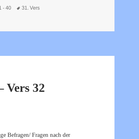
Schlagwörter
1 - 40
31. Vers
ani – Vers 31
 Vers 32
ige Befragen/ Fragen nach der