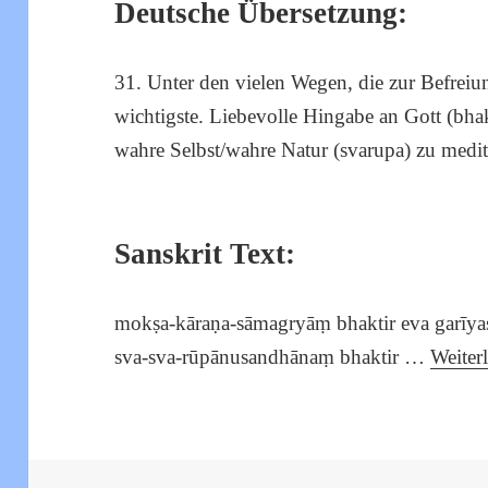
Deutsche Übersetzung:
31. Unter den vielen Wegen, die zur Befreiun
wichtigste. Liebevolle Hingabe an Gott (bhak
wahre Selbst/wahre Natur (svarupa) zu medit
Sanskrit Text:
mokṣa-kāraṇa-sāmagryāṃ bhaktir eva garīyas
sva-sva-rūpānusandhānaṃ bhaktir …
Weiterl