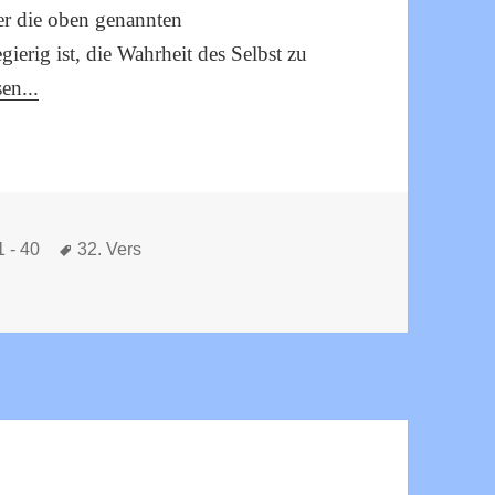
der die oben genannten
gierig ist, die Wahrheit des Selbst zu
en...
Schlagwörter
1 - 40
32. Vers
ani – Vers 32