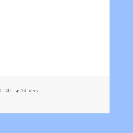
Schlagwörter
1 - 40
34. Vers
ani – Vers 34