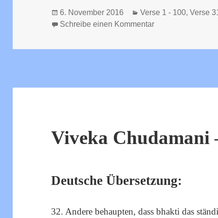
Veröffentlicht
Kategorien
6. November 2016
Verse 1 - 100
,
Verse 3
am
zu Viveka Chudam
Schreibe einen Kommentar
Viveka Chudamani –
Deutsche Übersetzung:
32. Andere behaupten, dass bhakti das ständ