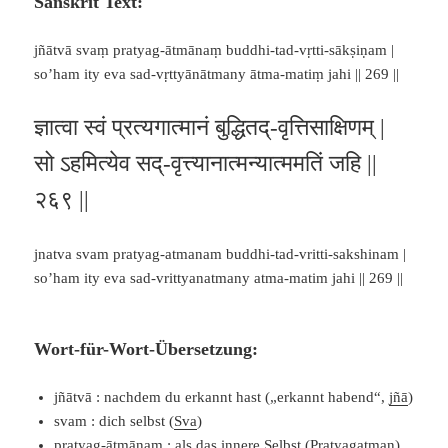
Sanskrit Text:
jñātvā svaṃ pratyag-ātmānaṃ buddhi-tad-vṛtti-sākṣiṇam |
so’ham ity eva sad-vṛttyānātmany ātma-matiṃ jahi || 269 ||
ज्ञात्वा स्वं प्रत्यगात्मानं बुद्धितद्-वृत्तिसाक्षिणम् |
सो ऽहमित्येव सद्-वृत्त्यानात्मन्यात्ममतिं जहि ||
२६९ ||
jnatva svam pratyag-atmanam buddhi-tad-vritti-sakshinam |
so’ham ity eva sad-vrittyanatmany atma-matim jahi || 269 ||
Wort-für-Wort-Übersetzung:
jñātvā : nachdem du erkannt hast („erkannt habend“,
jñā
)
svam : dich selbst (
Sva
)
pratyag-ātmānam : als das innere Selbst (
Pratyagatman
)