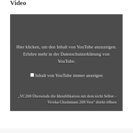
Video
„VC269
ÜBERWINDE
DIE
IDENDIFIKATION
MIT
DEM
NICHT
SELBST
Hier klicken, um den Inhalt von YouTube anzuzeigen.
–
VIVEKA
Erfahre mehr in der
Datenschutzerklärung von
CHUDAMANI
YouTube
.
269.VERS“
VON
YOUTUBE
ANZEIGEN
Inhalt von YouTube immer anzeigen
„VC269 Überwinde die Idendifikation mit dem nicht Selbst –
Viveka Chudamani 269.Vers“ direkt öffnen