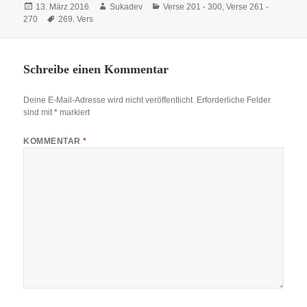
Veröffentlicht
Autor
Kategorien
13. März 2016
Sukadev
Verse 201 - 300
,
Verse 261 -
am
Schlagwörter
270
269. Vers
Schreibe einen Kommentar
Deine E-Mail-Adresse wird nicht veröffentlicht.
Erforderliche Felder
sind mit
*
markiert
KOMMENTAR
*