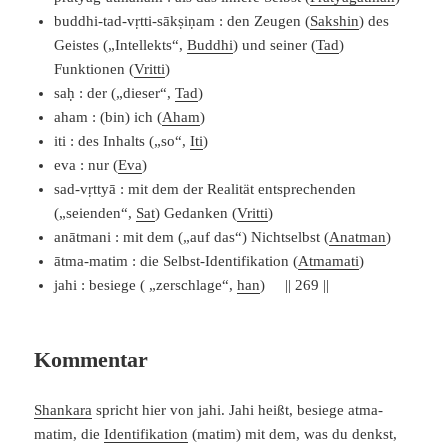
buddhi-tad-vṛtti-sākṣiṇam : den Zeugen (
Sakshin
) des
Geistes („Intellekts“,
Buddhi
) und seiner (
Tad
)
Funktionen (
Vritti
)
saḥ : der („dieser“,
Tad
)
aham : (bin) ich (
Aham
)
iti : des Inhalts („so“,
Iti
)
eva : nur (
Eva
)
sad-vṛttyā : mit dem der Realität entsprechenden
(„seienden“,
Sat
) Gedanken (
Vritti
)
anātmani : mit dem („auf das“) Nichtselbst (
Anatman
)
ātma-matim : die Selbst-Identifikation (
Atmamati
)
jahi : besiege ( „zerschlage“,
han
) || 269 ||
Kommentar
Shankara
spricht hier von jahi. Jahi heißt, besiege atma-
matim, die
Identifikation
(matim) mit dem, was du denkst,