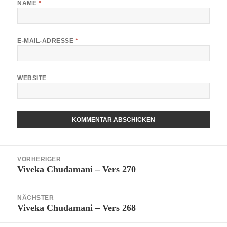
NAME
*
E-MAIL-ADRESSE
*
WEBSITE
Beitragsnavigation
VORHERIGER
Viveka Chudamani – Vers 270
Vorheriger
Beitrag:
NÄCHSTER
Viveka Chudamani – Vers 268
Nächster
Beitrag: