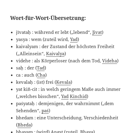
Wort-für-Wort-Übersetzung:
jīvataḥ : während er lebt („lebend“,
Jivat
)
yasya : wem (zuteil wird,
Yad
)
kaivalyam : der Zustand der höchsten Freiheit
(„Alleinsein“,
Kaivalya
)
videhe : als Körperloser (nach dem Tod,
Videha
)
saḥ : der (
Tad
)
ca : auch (
Cha
)
kevalaḥ : (ist) frei (
Kevala
)
yat kiñ-cit : in welch geringem Maße auch immer
(„welches bisschen“,
Yad
Kinchid
)
paśyataḥ : demjenigen, der wahrnimmt („dem
Sehenden“,
paś
)
bhedam : eine Unterscheidung, Verschiedenheit
(
Bheda
)
bhayam : (wird) Angst (zuteil,
Bhaya
)