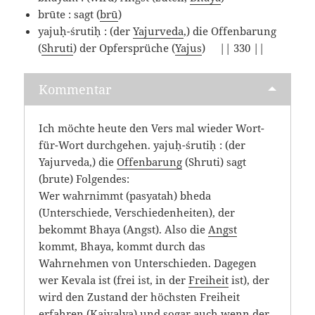
brūte : sagt (
brū
)
yajuḥ-śrutiḥ : (der
Yajurveda
,) die Offenbarung
(
Shruti
) der Opfersprüche (
Yajus
) || 330 ||
Kommentar
Ich möchte heute den Vers mal wieder Wort-
für-Wort durchgehen. yajuḥ-śrutiḥ : (der
Yajurveda,) die
Offenbarung
(Shruti) sagt
(brute) Folgendes:
Wer wahrnimmt (pasyatah) bheda
(Unterschiede, Verschiedenheiten), der
bekommt Bhaya (Angst). Also die
Angst
kommt, Bhaya, kommt durch das
Wahrnehmen von Unterschieden. Dagegen
wer Kevala ist (frei ist, in der
Freiheit
ist), der
wird den Zustand der höchsten Freiheit
erfahren (Kaivalya) und sogar auch wenn der