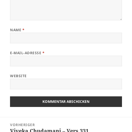
NAME
*
E-MAIL-ADRESSE
*
WEBSITE
Beitragsnavigation
VORHERIGER
Viveka Chudamani – Vers 331
Vorheriger