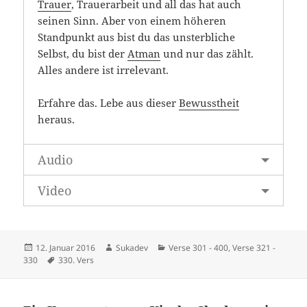
Trauer
, Trauerarbeit und all das hat auch
seinen Sinn. Aber von einem höheren
Standpunkt aus bist du das unsterbliche
Selbst, du bist der
Atman
und nur das zählt.
Alles andere ist irrelevant.
Erfahre das. Lebe aus dieser
Bewusstheit
heraus.
Audio
Video
Veröffentlicht
Autor
Kategorien
12. Januar 2016
Sukadev
Verse 301 - 400
,
Verse 321 -
am
Schlagwörter
330
330. Vers