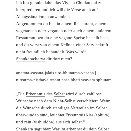
Ich bin gerade dabei das Viveka Chudamani zu
interpretieren und ich will die Verse auch auf
Alltagssituationen anwenden.
Angenommen du bist in einem Restaurant, einem
vegetarisch oder veganen oder auch einem anderem
Restaurant, wo du eine vegane Speise bestellt hast,
und du wirst von einem Kellner, einer Servicekraft
nicht freundlich behandelt. Was würde
Shankaracharya
dir dort raten?
anātma-vāsanā-jālais tiro-bhūtātma-vāsanā |
nityātma-niṣṭhayā teṣāṃ nāśe bhāti svayaṃ sphuṭam
„Die
Erkenntnis
des
Selbst
wird durch zahllose
Wünsche nach dem Nicht-Selbst verschleiert. Wenn
die Wünsche durch ständiges Verweilen im Selbst
überwunden sind, leuchtet Erkenntnis klar (sphuta)
und rein (vishuddha) aus sich selbst.“
Shankara
sagt hier: Warum erkennst du dein Selbst