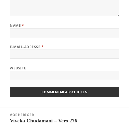
NAME
*
E-MAIL-ADRESSE
*
WEBSITE
Beitragsnavigation
VORHERIGER
Viveka Chudamani – Vers 276
Vorheriger
Beitrag: