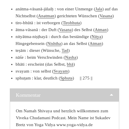
anātma-vāsanā-jālaiḥ : von einer Unmenge (
Jala
) auf das
Nichtselbst (
Anatman
) gerichteten Wünschen (
Vasana
)
tiro-bhūtā : ist verborgen (
Tirobhuta
)
ātma-vāsanā : der Duft (
Vasana
) des Selbst (
Atman
)
nityātma-niṣṭhayā : durch das beständige (
Nitya
)
Hingegebensein (
Nishtha
) an das Selbst (
Atman
)
teṣām : dieser (Wünsche,
Tad
)
nāśe : beim Verschwinden (
Nasha
)
bhāti : erscheint (das Selbst,
bhā
)
svayam : von selbst (
Svayam
)
sphuṭam : klar, deutlich (
Sphuta
) || 275 ||
Kommentar
Om Namah Shivaya und herzlich willkommen zum
Viveka Chudamani Podcast. Mein Name ist Sukadev
Bretz von Yoga Vidya www.yoga-vidya.de