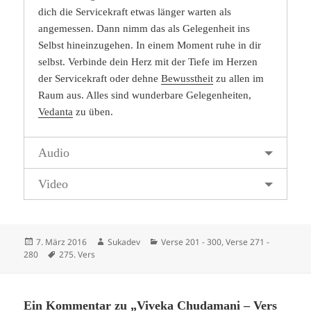
dich die Servicekraft etwas länger warten als
angemessen. Dann nimm das als Gelegenheit ins
Selbst hineinzugehen. In einem Moment ruhe in dir
selbst. Verbinde dein Herz mit der Tiefe im Herzen
der Servicekraft oder dehne
Bewusstheit
zu allen im
Raum aus. Alles sind wunderbare Gelegenheiten,
Vedanta
zu üben.
Audio
Video
Veröffentlicht
Autor
Kategorien
7. März 2016
Sukadev
Verse 201 - 300
,
Verse 271 -
am
Schlagwörter
280
275. Vers
Ein Kommentar zu „Viveka Chudamani – Vers