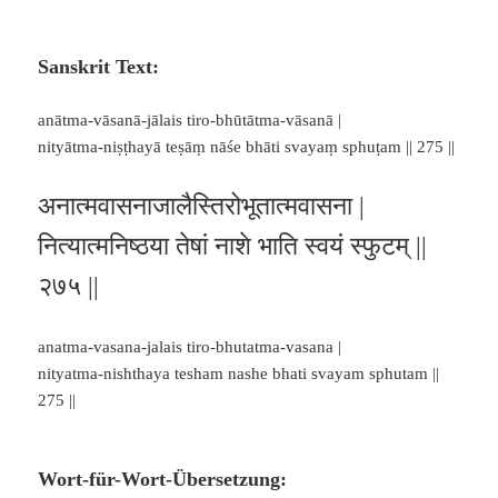
Sanskrit Text:
anātma-vāsanā-jālais tiro-bhūtātma-vāsanā |
nityātma-niṣṭhayā teṣāṃ nāśe bhāti svayaṃ sphuṭam || 275 ||
अनात्मवासनाजालैस्तिरोभूतात्मवासना |
नित्यात्मनिष्ठया तेषां नाशे भाति स्वयं स्फुटम् ||
२७५ ||
anatma-vasana-jalais tiro-bhutatma-vasana |
nityatma-nishthaya tesham nashe bhati svayam sphutam ||
275 ||
Wort-für-Wort-Übersetzung: