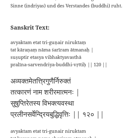
Sinne (indriyas) und des Verstandes (buddhi) ruht.
Sanskrit Text:
avyaktam etat tri-guṇair niruktaṃ
tat kāraṇaṃ nāma śarīram ātmanaḥ |
suṣuptir etasya vibhaktyavasthā
pralīna-sarvendriya-buddhi-vṛttiḥ || 120 ||
अव्यक्तमेतत्त्रिगुणैर्निरुक्तं
तत्कारणं नाम शरीरमात्मनः |
सुषुप्तिरेतस्य विभक्त्यवस्था
प्रलीनसर्वेन्द्रियबुद्धिवृत्तिः || १२० ||
avyaktam etat tri-gunair niruktam