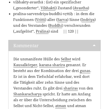
vibhakty-avasthā : (ist) ein spezifischer
(„gesonderter“,
Vibhakti
) Zustand (
Avastha
)
pralīna-sarvendriya-buddhi-vṛttiḥ : in dem die
Funktionen (
Vritti
) aller (
Sarva
) Sinne (
Indriya
)
und des Verstandes (
Buddhi
) verschwunden
(„aufgelöst“,
Pralina
) sind || 120 ||
Kommentar
Die unmanifeste Hülle des
Selbst
wird
Kausalkörper
,
karana sharira
genannt. Er
besteht aus der Kombination der drei
gunas
.
Er ist in dem Tiefschlaf erfahrbar, weil dort
die Tätigkeit aller zehn Sinne und des
Verstandes ruht. Es gibt drei
shariras
von den
Shankaracharya
spricht. Er hatte am Anfang
als er über die Unterscheidung zwischen des
Selbst und Nicht-Selbst,
atman
und atman