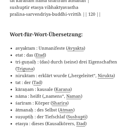
tat karanam nama shariram atmanah |
sushuptir etasya vibhaktyavastha
pralina-sarvendriya-buddhi-vrittih || 120 ||
Wort-für-Wort-Übersetzung:
avyaktam : Unmanifeste (
Avyakta
)
etat : das (
Etad
)
tri-guṇaiḥ : (das) durch (seine) drei Eigenschaften
(
Triguna
)
niruktam : erklärt wurde („hergeleitet“,
Nirukta
)
tat : der (
Tad
)
kāraṇam : kausale (
Karana
)
nāma : heißt („namens“,
Naman
)
śarīram : Körper (
Sharira
)
ātmanaḥ : des Selbst (
Atman
)
suṣuptiḥ : der Tiefschlaf (
Sushupti
)
etasya : dieses (Kausalkörers,
Etad
)