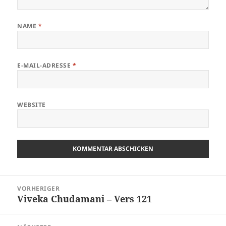
NAME
*
E-MAIL-ADRESSE
*
WEBSITE
Beitragsnavigation
VORHERIGER
Viveka Chudamani – Vers 121
Vorheriger
Beitrag: