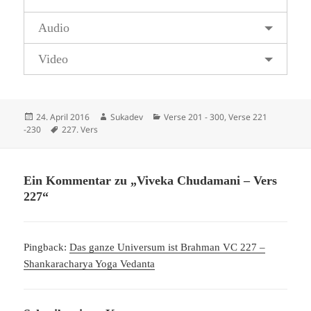
Audio
Video
Veröffentlicht
Autor
Kategorien
24. April 2016
Sukadev
Verse 201 - 300
,
Verse 221
am
Schlagwörter
-230
227. Vers
Ein Kommentar zu „Viveka Chudamani – Vers
227“
Pingback:
Das ganze Universum ist Brahman VC 227 –
Shankaracharya Yoga Vedanta