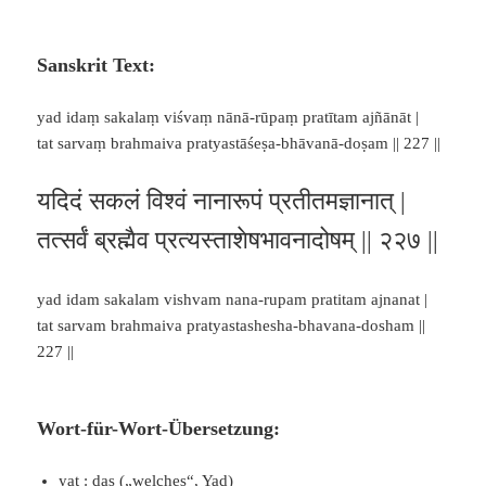
Sanskrit Text:
yad idaṃ sakalaṃ viśvaṃ nānā-rūpaṃ pratītam ajñānāt |
tat sarvaṃ brahmaiva pratyastāśeṣa-bhāvanā-doṣam || 227 ||
यदिदं सकलं विश्वं नानारूपं प्रतीतमज्ञानात् |
तत्सर्वं ब्रह्मैव प्रत्यस्ताशेषभावनादोषम् || २२७ ||
yad idam sakalam vishvam nana-rupam pratitam ajnanat |
tat sarvam brahmaiva pratyastashesha-bhavana-dosham ||
227 ||
Wort-für-Wort-Übersetzung:
yat : das („welches“,
Yad
)