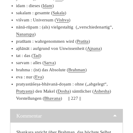
idam : dieses (
Idam
)
sakalam : gesamte (
Sakala
)
viśvam : Universum (
Vishva
)
nānā-rūpam : (als) vielgestaltig („verschiedenartig“,
Nanarupa
)
pratītam : wahrgenommen wird (
Pratita
)
ajñānāt : aufgrund von Unwissenheit (
Ajnana
)
tat : das (
Tad
)
sarvam : alles (
Sarva
)
brahma : (ist) das Absolute (
Brahman
)
eva : nur (
Eva
)
pratyastāśeṣa-bhāvanā-doṣam : ohne („abgelegt“,
Pratyasta
) den Makel (
Dosha
) sämtlicher (
Ashesha
)
Vorstellungen (
Bhavana
) || 227 ||
Kommentar
Shankara
spricht über Brahman, das höchste
Selbst
.