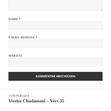
NAME
*
E-MAIL-ADRESSE
*
WEBSITE
Beitragsnavigation
VORHERIGER
Viveka Chudamani – Vers 35
Vorheriger
Beitrag: