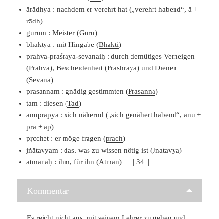
ārādhya : nachdem er verehrt hat („verehrt habend“, ā +
rādh
)
gurum : Meister (
Guru
)
bhaktyā : mit Hingabe (
Bhakti
)
prahva-praśraya-sevanaiḥ : durch demütiges Verneigen
(
Prahva
), Bescheidenheit (
Prashraya
) und Dienen
(
Sevana
)
prasannam : gnädig gestimmten (
Prasanna
)
tam : diesen (
Tad
)
anuprāpya : sich nähernd („sich genähert habend“, anu +
pra +
āp
)
pṛcchet : er möge fragen (
prach
)
jñātavyam : das, was zu wissen nötig ist (
Jnatavya
)
ātmanaḥ : ihm, für ihn (
Atman
) || 34 ||
Kommentar
Es reicht nicht aus, mit seinem Lehrer zu gehen und