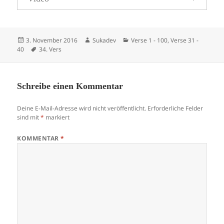
Veröffentlicht
Autor
Kategorien
3. November 2016
Sukadev
Verse 1 - 100
,
Verse 31 -
am
Schlagwörter
40
34. Vers
Schreibe einen Kommentar
Deine E-Mail-Adresse wird nicht veröffentlicht.
Erforderliche Felder
sind mit
*
markiert
KOMMENTAR
*