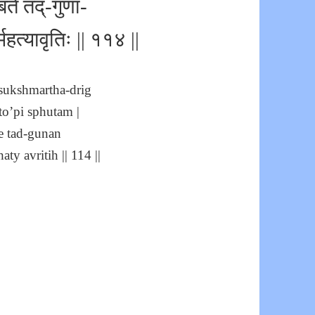
बते तद्-गुणा-
महत्यावृतिः || ११४ ||
-sukshmartha-drig
to’pi sphutam |
e tad-gunan
ty avritih || 114 ||