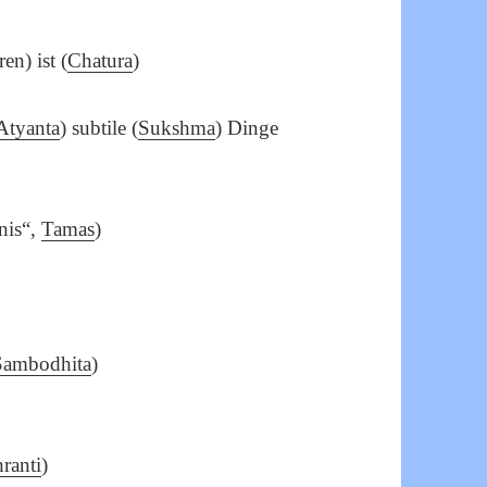
en) ist (
Chatura
)
Atyanta
) subtile (
Sukshma
) Dinge
rnis“,
Tamas
)
Sambodhita
)
ranti
)