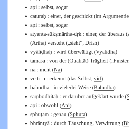
api : selbst, sogar
caturaḥ : einer, der geschickt (im Argumentier
api : selbst, sogar
atyanta-sūkṣmārtha-dṛk : einer, der überaus (
(
Artha
) versteht („sieht“,
Drish
)
vyālīḍhaḥ : wird überwältigt (
Vyalidha
)
tamasā : von der (Qualität) Trägheit („Finste
na : nicht (
Na
)
vetti : er erkennt (das Selbst,
vid
)
bahudhā : in vielerlei Weise (
Bahudha
)
saṃbodhitaḥ : er darüber aufgeklärt wurde (
api : obwohl (
Api
)
sphuṭam : genau (
Sphuta
)
bhrāntyā : durch Täuschung, Verwirrung (
Bh