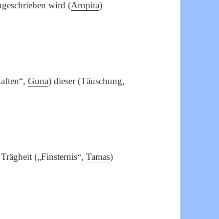
zugeschrieben wird (
Aropita
)
haften“,
Guna
) dieser (Täuschung,
 Trägheit („Finsternis“,
Tamas
)