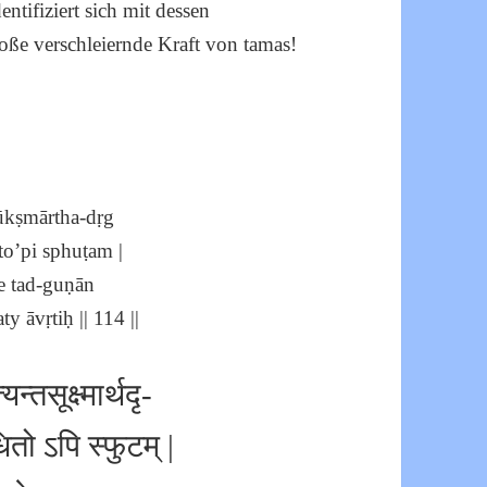
entifiziert sich mit dessen
roße verschleiernde Kraft von tamas!
sūkṣmārtha-dṛg
to’pi sphuṭam |
e tad-guṇān
y āvṛtiḥ || 114 ||
्तसूक्ष्मार्थदृ-
ितो ऽपि स्फुटम् |