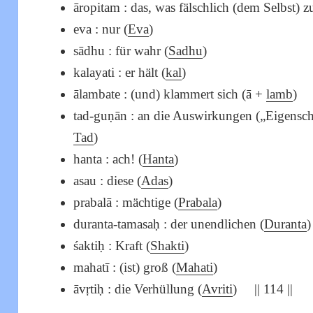
āropitam : das, was fälschlich (dem Selbst) 
eva : nur (
Eva
)
sādhu : für wahr (
Sadhu
)
kalayati : er hält (
kal
)
ālambate : (und) klammert sich (ā +
lamb
)
tad-guṇān : an die Auswirkungen („Eigensc
Tad
)
hanta : ach! (
Hanta
)
asau : diese (
Adas
)
prabalā : mächtige (
Prabala
)
duranta-tamasaḥ : der unendlichen (
Duranta
)
śaktiḥ : Kraft (
Shakti
)
mahatī : (ist) groß (
Mahati
)
āvṛtiḥ : die Verhüllung (
Avriti
) || 114 ||