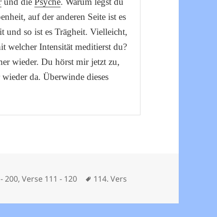
r
und die
Psyche
. Warum legst du
benheit, auf der anderen Seite ist es
 und so ist es Trägheit. Vielleicht,
it welcher Intensität meditierst du?
 wieder. Du hörst mir jetzt zu,
r wieder da. Überwinde dieses
en
Schlagwörter
- 200
,
Verse 111 - 120
114. Vers