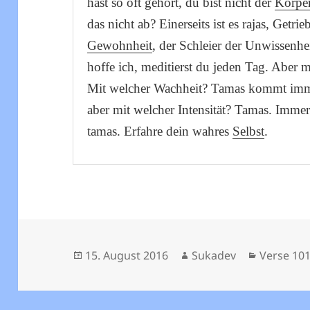
hast so oft gehört, du bist nicht der
Körpe
das nicht ab? Einerseits ist es rajas, Getrie
Gewohnheit
, der Schleier der Unwissenheit
hoffe ich, meditierst du jeden Tag. Aber m
Mit welcher Wachheit? Tamas kommt immer
aber mit welcher Intensität? Tamas. Imme
tamas. Erfahre dein wahres
Selbst
.
Veröffentlicht
Autor
Kategori
15. August 2016
Sukadev
Verse 101
am