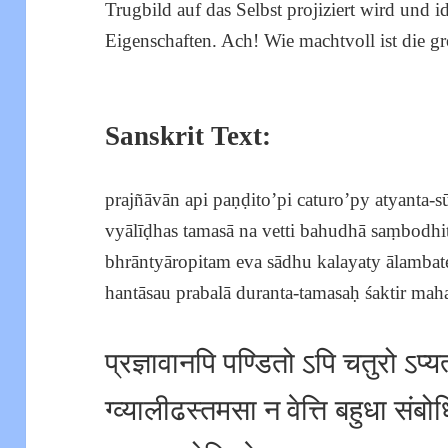
Trugbild auf das Selbst projiziert wird und id
Eigenschaften. Ach! Wie machtvoll ist die g
Sanskrit Text:
prajñāvān api paṇḍito’pi caturo’py atyanta-
vyālīḍhas tamasā na vetti bahudhā saṃbodhi
bhrāntyāropitam eva sādhu kalayaty ālambat
hantāsau prabalā duranta-tamasaḥ śaktir mahat
प्रज्ञावानपि पण्डितो ऽपि चतुरो ऽप्यत्यन
ग्व्यालीढस्तमसा न वेत्ति बहुधा संबोध