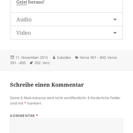
Geist
heraus!
Audio
Video
Veröffentlicht
Autor
Kategorien
11. November 2015
Sukadev
Verse 301 - 400
,
Verse
am
Schlagwörter
391 - 400
392. Vers
Schreibe einen Kommentar
Deine E-Mail-Adresse wird nicht veröffentlicht.
Erforderliche Felder
sind mit
*
markiert
KOMMENTAR
*