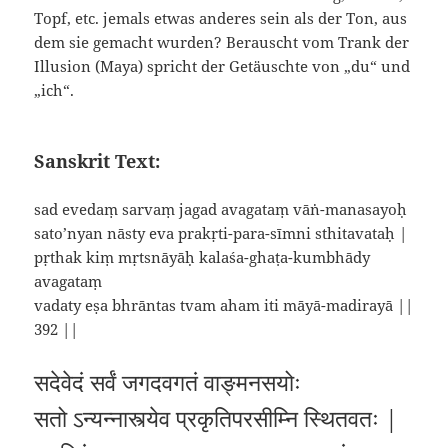
Topf, etc. jemals etwas anderes sein als der Ton, aus
dem sie gemacht wurden? Berauscht vom Trank der
Illusion (Maya) spricht der Getäuschte von „du“ und
„ich“.
Sanskrit Text:
sad evedaṃ sarvaṃ jagad avagataṃ vāṅ-manasayoḥ
sato’nyan nāsty eva prakṛti-para-sīmni sthitavataḥ |
pṛthak kiṃ mṛtsnāyāḥ kalaśa-ghaṭa-kumbhādy
avagataṃ
vadaty eṣa bhrāntas tvam aham iti māyā-madirayā ||
392 ||
सदेवेदं सर्वं जगदवगतं वाङ्मनसयोः
सतो ऽन्यन्नास्त्येव प्रकृतिपरसीम्नि स्थितवतः |