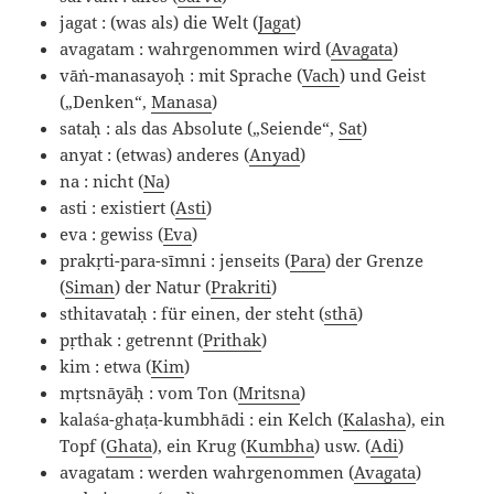
jagat : (was als) die Welt (
Jagat
)
avagatam : wahrgenommen wird (
Avagata
)
vāṅ-manasayoḥ : mit Sprache (
Vach
) und Geist
(„Denken“,
Manasa
)
sataḥ : als das Absolute („Seiende“,
Sat
)
anyat : (etwas) anderes (
Anyad
)
na : nicht (
Na
)
asti : existiert (
Asti
)
eva : gewiss (
Eva
)
prakṛti-para-sīmni : jenseits (
Para
) der Grenze
(
Siman
) der Natur (
Prakriti
)
sthitavataḥ : für einen, der steht (
sthā
)
pṛthak : getrennt (
Prithak
)
kim : etwa (
Kim
)
mṛtsnāyāḥ : vom Ton (
Mritsna
)
kalaśa-ghaṭa-kumbhādi : ein Kelch (
Kalasha
), ein
Topf (
Ghata
), ein Krug (
Kumbha
) usw. (
Adi
)
avagatam : werden wahrgenommen (
Avagata
)