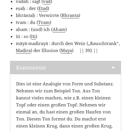
vadati : sagt (
vad
)
eṣaḥ : der (
Etad
)
bhrāntaḥ : Verwirrte (
Bhranta
)
tvam : du (
Tvam
)
aham : (und) ich (
Aham
)
iti : so (
Iti
)
māyā-madirayā : durch den Wein („Rauschtrank“,
Madira
) der Illusion (
Maya
) || 392 ||
Kommentar
Dies ist eine Analogie von Form und Substanz.
Nehmen wir zum Beispiel Ton. Aus Ton
kannst vieles machen, wie z.B. einen kleinen
Topf oder einen großen Topf. Nehmen wir
einmal an, du hast einen großen Haufen von
Ton. Diesen Ton formst du. Du machst erst
einen kleinen Krug, dann einen großen Krug,