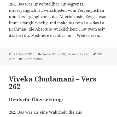
261. Das was unvorstellbar, unbegrenzt,
unvergänglich ist, verschieden vom Vergänglichen
und Unvergänglichen, das Allerhöchste, Ewige, was
immerdar glückselig und makellos rein ist – das ist
Brahman, die Absolute Wirklichkeit. „Tat tvam asi“
das bist du. Meditiere darüber im …
Weiterlesen...
Veröffentlicht
Kategorien
Schlagwörter
21. März 2016
Verse 201 - 300
,
Verse 261 - 270
261.
am
zu Viveka Chudamani – Vers 261
Vers
1 Kommentar
Viveka Chudamani – Vers
262
Deutsche Übersetzung:
262. Das was als eine Wahrheit, die aus