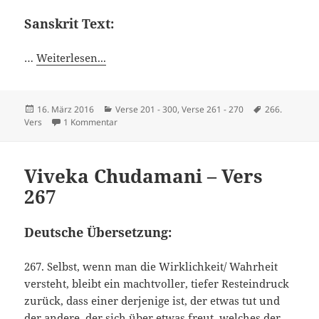
Sanskrit Text:
…
Weiterlesen...
Veröffentlicht
Kategorien
Schlagwörter
16. März 2016
Verse 201 - 300
,
Verse 261 - 270
266.
am
zu Viveka Chudamani – Vers 266
Vers
1 Kommentar
Viveka Chudamani – Vers
267
Deutsche Übersetzung:
267. Selbst, wenn man die Wirklichkeit/ Wahrheit
versteht, bleibt ein machtvoller, tiefer Resteindruck
zurück, dass einer derjenige ist, der etwas tut und
der andere, der sich über etwas freut, welches der