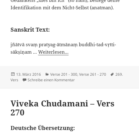
Identifikation mit dem Nicht-Selbst (anatman).
Sanskrit Text:
jñātvā svaṃ pratyag-ātmānaṃ buddhi-tad-vṛtti-
sākṣiṇam …
Weiterlesen...
Veröffentlicht
Kategorien
Schlagwörter
13. März 2016
Verse 201 - 300
,
Verse 261 - 270
269.
am
zu Viveka Chudamani – Vers 269
Vers
Schreibe einen Kommentar
Viveka Chudamani – Vers
270
Deutsche Übersetzung: