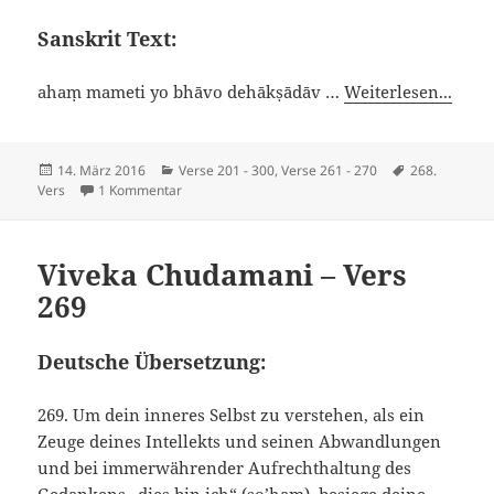
Sanskrit Text:
ahaṃ mameti yo bhāvo dehākṣādāv …
Weiterlesen...
Veröffentlicht
Kategorien
Schlagwörter
14. März 2016
Verse 201 - 300
,
Verse 261 - 270
268.
am
zu Viveka Chudamani – Vers 268
Vers
1 Kommentar
Viveka Chudamani – Vers
269
Deutsche Übersetzung:
269. Um dein inneres Selbst zu verstehen, als ein
Zeuge deines Intellekts und seinen Abwandlungen
und bei immerwährender Aufrechthaltung des
Gedankens „dies bin ich“ (so’ham), besiege deine