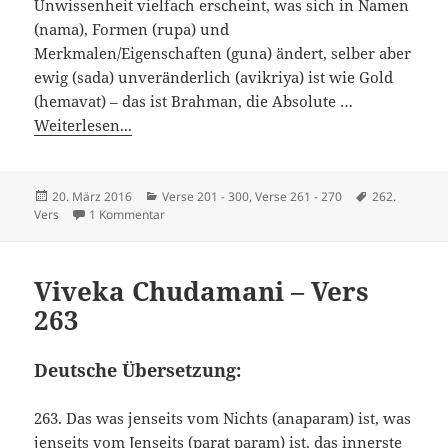
Unwissenheit vielfach erscheint, was sich in Namen
(nama), Formen (rupa) und
Merkmalen/Eigenschaften (guna) ändert, selber aber
ewig (sada) unveränderlich (avikriya) ist wie Gold
(hemavat) – das ist Brahman, die Absolute …
Weiterlesen...
Veröffentlicht
Kategorien
Schlagwörter
20. März 2016
Verse 201 - 300
,
Verse 261 - 270
262.
am
zu Viveka Chudamani – Vers 262
Vers
1 Kommentar
Viveka Chudamani – Vers
263
Deutsche Übersetzung:
263. Das was jenseits vom Nichts (anaparam) ist, was
jenseits vom Jenseits (parat param) ist, das innerste