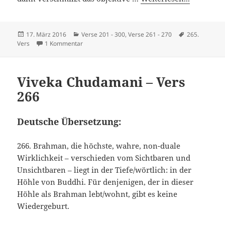
Veröffentlicht
Kategorien
Schlagwörter
17. März 2016
Verse 201 - 300
,
Verse 261 - 270
265.
am
zu Viveka Chudamani – Vers 265
Vers
1 Kommentar
Viveka Chudamani – Vers
266
Deutsche Übersetzung:
266. Brahman, die höchste, wahre, non-duale
Wirklichkeit – verschieden vom Sichtbaren und
Unsichtbaren – liegt in der Tiefe/wörtlich: in der
Höhle von Buddhi. Für denjenigen, der in dieser
Höhle als Brahman lebt/wohnt, gibt es keine
Wiedergeburt.