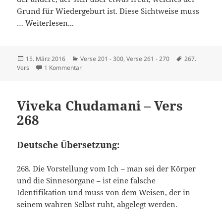
Grund für Wiedergeburt ist. Diese Sichtweise muss
…
Weiterlesen...
Veröffentlicht
Kategorien
Schlagwörter
15. März 2016
Verse 201 - 300
,
Verse 261 - 270
267.
am
zu Viveka Chudamani – Vers 267
Vers
1 Kommentar
Viveka Chudamani – Vers
268
Deutsche Übersetzung:
268. Die Vorstellung vom Ich – man sei der Körper
und die Sinnesorgane – ist eine falsche
Identifikation und muss von dem Weisen, der in
seinem wahren Selbst ruht, abgelegt werden.