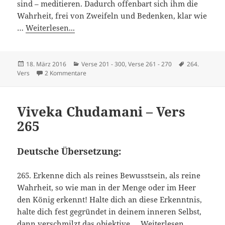
sind – meditieren. Dadurch offenbart sich ihm die
Wahrheit, frei von Zweifeln und Bedenken, klar wie
…
Weiterlesen...
Veröffentlicht
Kategorien
Schlagwörter
18. März 2016
Verse 201 - 300
,
Verse 261 - 270
264.
am
zu Viveka Chudamani – Vers 264
Vers
2 Kommentare
Viveka Chudamani – Vers
265
Deutsche Übersetzung:
265. Erkenne dich als reines Bewusstsein, als reine
Wahrheit, so wie man in der Menge oder im Heer
den König erkennt! Halte dich an diese Erkenntnis,
halte dich fest gegründet in deinem inneren Selbst,
dann verschmilzt das objektive …
Weiterlesen...