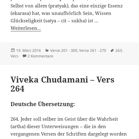
Selbst von allem (pratyak), das eine einzige Essenz
(ekarasa) hat, was unaufhörlich Sein, Wissen
Glückseligkeit (satya – cit – sukha) ist …
Weiterlesen...
Veröffentlicht
Kategorien
Schlagwörter
19. März 2016
Verse 201 - 300
,
Verse 261 - 270
263.
am
zu Viveka Chudamani – Vers 263
Vers
2 Kommentare
Viveka Chudamani – Vers
264
Deutsche Übersetzung:
264. Jeder soll selber im Geist über die Wahrheit
(artha) dieser Unterweisungen – die in den
vergangenen Versen der Schriften dargelegt worden