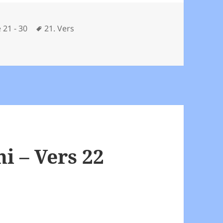
Schlagwörter
 21 - 30
21. Vers
amani – Vers 21
 – Vers 22