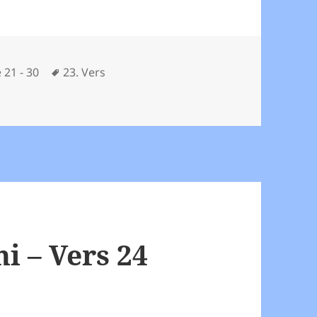
Schlagwörter
 21 - 30
23. Vers
amani – Vers 23
 – Vers 24