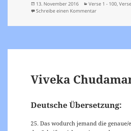
Veröffentlicht
Kategorien
13. November 2016
Verse 1 - 100
,
Verse
am
zu Viveka Chud
Schreibe einen Kommentar
Viveka Chudamani
Deutsche Übersetzung:
25. Das wodurch jemand die genaue/e