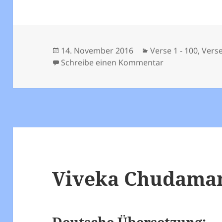
Veröffentlicht
Kategorien
14. November 2016
Verse 1 - 100
,
Verse
am
zu Viveka Chud
Schreibe einen Kommentar
Viveka Chudamani
Deutsche Übersetzung: