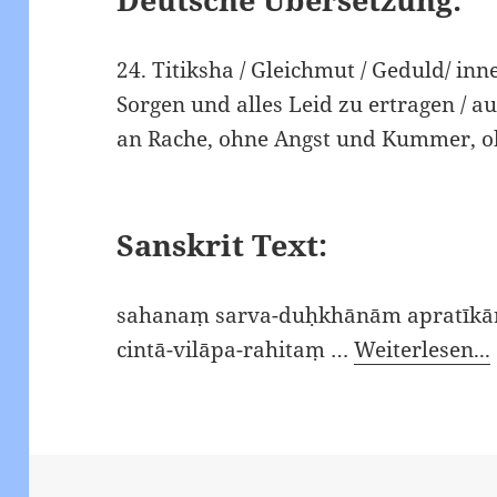
24. Titiksha / Gleichmut / Geduld/ inne
Sorgen und alles Leid zu ertragen / 
an Rache, ohne Angst und Kummer, o
Sanskrit Text:
sahanaṃ sarva-duḥkhānām apratīkā
cintā-vilāpa-rahitaṃ …
Weiterlesen...