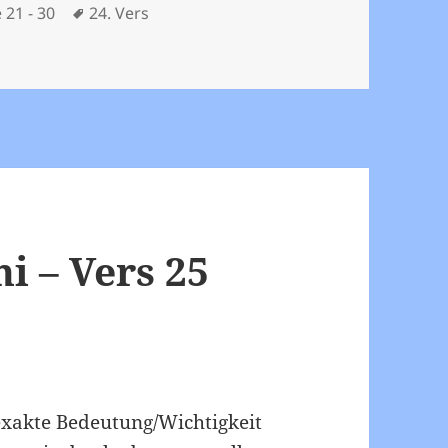
Schlagwörter
 21 - 30
24. Vers
amani – Vers 24
 – Vers 25
xakte Bedeutung/Wichtigkeit