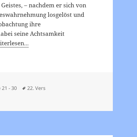
s Geistes, – nachdem er sich von
neswahrnehmung losgelöst und
eobachtung ihre
abei seine Achtsamkeit
terlesen...
Schlagwörter
 21 - 30
22. Vers
 22