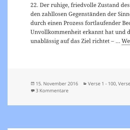
22. Der ruhige, friedvolle Zustand de
den zahllosen Gegenständen der Sin
durch einen Prozess fortlaufender B
Unvollkommenheit erkannt hat und d
unablässig auf das Ziel richtet – …
Wei
Veröffentlicht
Kategorien
15. November 2016
Verse 1 - 100
,
Verse
am
zu Viveka Chudamani – Vers
3 Kommentare