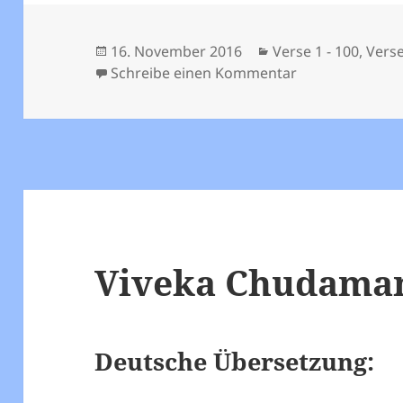
Veröffentlicht
Kategorien
16. November 2016
Verse 1 - 100
,
Verse
am
zu Viveka Chud
Schreibe einen Kommentar
Viveka Chudamani
Deutsche Übersetzung: