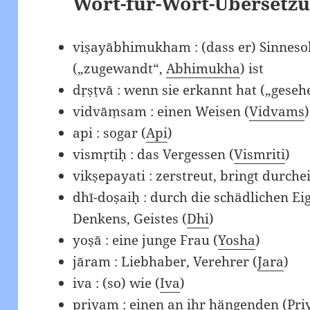
Wort-für-Wort-Übersetzu
viṣayābhimukham : (dass er) Sinneso
(„zugewandt“,
Abhimukha
) ist
dṛṣṭvā : wenn sie erkannt hat („gese
vidvāṃsam : einen Weisen (
Vidvams
)
api : sogar (
Api
)
vismṛtiḥ : das Vergessen (
Vismriti
)
vikṣepayati : zerstreut, bringt durch
dhī-doṣaiḥ : durch die schädlichen Ei
Denkens, Geistes (
Dhi
)
yoṣā : eine junge Frau (
Yosha
)
jāram : Liebhaber, Verehrer (
Jara
)
iva : (so) wie (
Iva
)
priyam : einen an ihr hängenden (
Pri