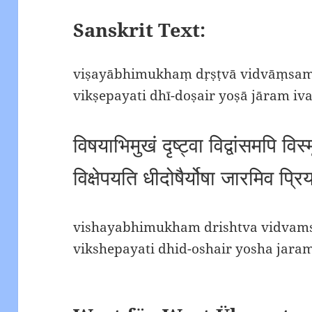
Sanskrit Text:
viṣayābhimukhaṃ dṛṣṭvā vidvāṃsam 
vikṣepayati dhī-doṣair yoṣā jāram iv
विषयाभिमुखं दृष्ट्वा विद्वांसमपि विस्
विक्षेपयति धीदोषैर्योषा जारमिव प
vishayabhimukham drishtva vidvams
vikshepayati dhid-oshair yosha jara