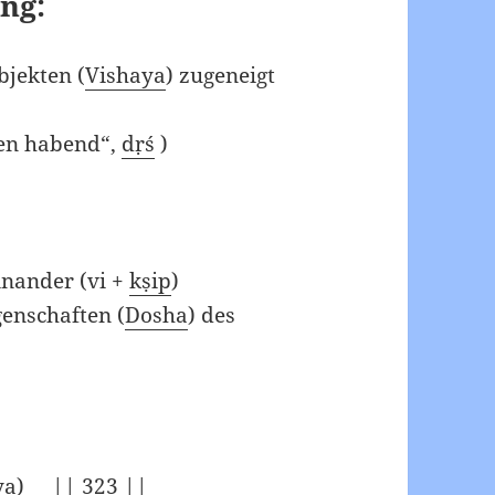
ng:
bjekten (
Vishaya
) zugeneigt
hen habend“,
dṛś
)
einander (vi +
kṣip
)
genschaften (
Dosha
) des
ya
) || 323 ||