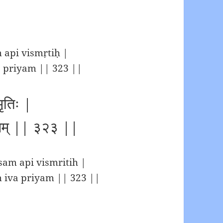
api vismṛtiḥ |
a priyam || 323 ||
मृतिः |
्रियम् || ३२३ ||
am api vismritih |
m iva priyam || 323 ||