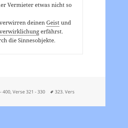
er Vermieter etwas nicht so
e verwirren deinen
Geist
und
verwirklichung
erfährst.
rch die Sinnesobjekte.
n
Schlagwörter
- 400
,
Verse 321 - 330
323. Vers