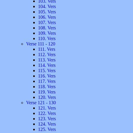
103. Vers
104. Vers
105. Vers
106. Vers
107. Vers
108. Vers
109. Vers
110. Vers
Verse 111 - 120
111. Vers
112. Vers
113. Vers
114. Vers
115. Vers
116. Vers
117. Vers
118. Vers
119. Vers
120. Vers
Verse 121 - 130
121. Vers
122. Vers
123. Vers
124. Vers
125. Vers