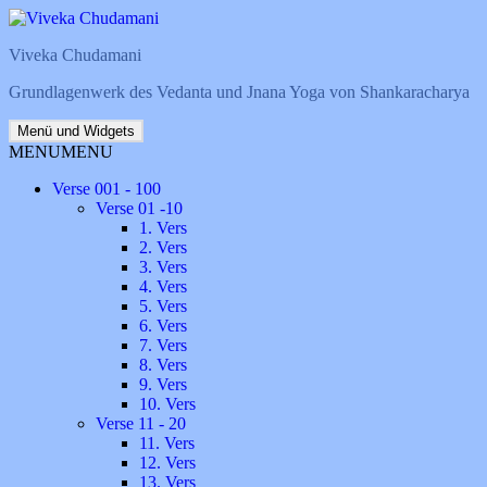
Zum
Inhalt
Viveka Chudamani
springen
Grundlagenwerk des Vedanta und Jnana Yoga von Shankaracharya
Menü und Widgets
MENU
MENU
Verse 001 - 100
Verse 01 -10
1. Vers
2. Vers
3. Vers
4. Vers
5. Vers
6. Vers
7. Vers
8. Vers
9. Vers
10. Vers
Verse 11 - 20
11. Vers
12. Vers
13. Vers