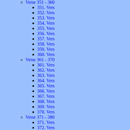
Verse 351 - 360
351. Vers
352. Vers
353. Vers
354. Vers
355. Vers
356. Vers
357. Vers
358. Vers
359. Vers
360. Vers
Verse 361 - 370
361. Vers
362. Vers
363. Vers
364. Vers
365. Vers
366. Vers
367. Vers
368. Vers
369. Vers
370. Vers
Verse 371 - 380
371. Vers
372. Vers