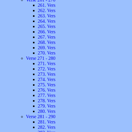
261. Vers
262. Vers
263. Vers
264. Vers
265. Vers
266. Vers
267. Vers
268. Vers
269. Vers
270. Vers
Verse 271 - 280
271. Vers
272. Vers
273. Vers
274. Vers
275. Vers
276. Vers
277. Vers
278. Vers
279. Vers
280. Vers
Verse 281 - 290
281. Vers
282. Vers