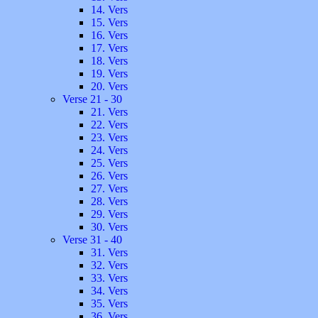
14. Vers
15. Vers
16. Vers
17. Vers
18. Vers
19. Vers
20. Vers
Verse 21 - 30
21. Vers
22. Vers
23. Vers
24. Vers
25. Vers
26. Vers
27. Vers
28. Vers
29. Vers
30. Vers
Verse 31 - 40
31. Vers
32. Vers
33. Vers
34. Vers
35. Vers
36. Vers