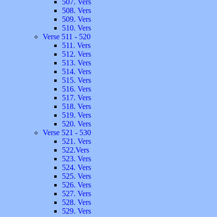
507. Vers
508. Vers
509. Vers
510. Vers
Verse 511 - 520
511. Vers
512. Vers
513. Vers
514. Vers
515. Vers
516. Vers
517. Vers
518. Vers
519. Vers
520. Vers
Verse 521 - 530
521. Vers
522.Vers
523. Vers
524. Vers
525. Vers
526. Vers
527. Vers
528. Vers
529. Vers