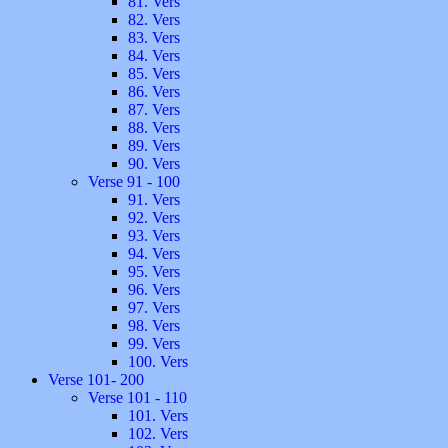
81. Vers
82. Vers
83. Vers
84. Vers
85. Vers
86. Vers
87. Vers
88. Vers
89. Vers
90. Vers
Verse 91 - 100
91. Vers
92. Vers
93. Vers
94. Vers
95. Vers
96. Vers
97. Vers
98. Vers
99. Vers
100. Vers
Verse 101- 200
Verse 101 - 110
101. Vers
102. Vers