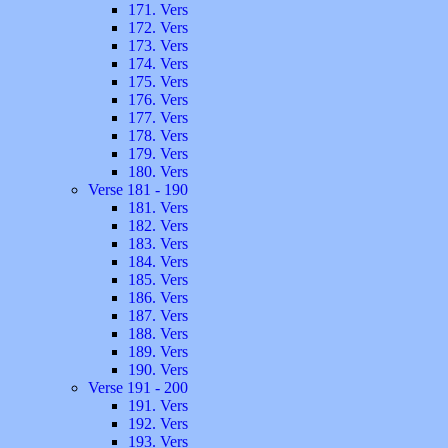
171. Vers
172. Vers
173. Vers
174. Vers
175. Vers
176. Vers
177. Vers
178. Vers
179. Vers
180. Vers
Verse 181 - 190
181. Vers
182. Vers
183. Vers
184. Vers
185. Vers
186. Vers
187. Vers
188. Vers
189. Vers
190. Vers
Verse 191 - 200
191. Vers
192. Vers
193. Vers