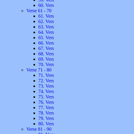
60. Vers
Verse 61 - 70
61. Vers
62. Vers
63. Vers
64. Vers
65. Vers
66. Vers
67. Vers
68. Vers
69. Vers
70. Vers
Verse 71 - 80
71. Vers
72. Vers
73. Vers
74. Vers
75. Vers
76. Vers
77. Vers
78. Vers
79. Vers
80. Vers
Verse 81 - 90