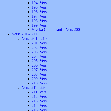
194. Vers
195. Vers
196. Vers
197. Vers
198. Vers
199. Vers
Viveka Chudamani – Vers 200
Verse 201 - 300
Verse 201 - 210
201. Vers
202. Vers
203. Vers
204. Vers
205. Vers
206. Vers
207. Vers
208. Vers
209. Vers
210. Vers
Verse 211 - 220
211. Vers
212. Vers
213. Vers
214. Vers
215. Vers