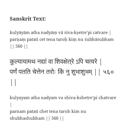
Sanskrit Text:
kulyāyām atha nadyāṃ vā śiva-kṣetre’pi catvare |
parṇaṃ patati cet tena taroḥ kiṃ nu śubhāśubham
|| 560 ||
कुल्यायामथ नद्यां वा शिवक्षेत्रे ऽपि चत्वरे |
पर्णं पतति चेत्तेन तरोः किं नु शुभाशुभम् || ५६०
||
kulyayam atha nadyam va shiva-kshetre’pi chatvare
|
parnam patati chet tena taroh kim nu
shubhashubham || 560 ||