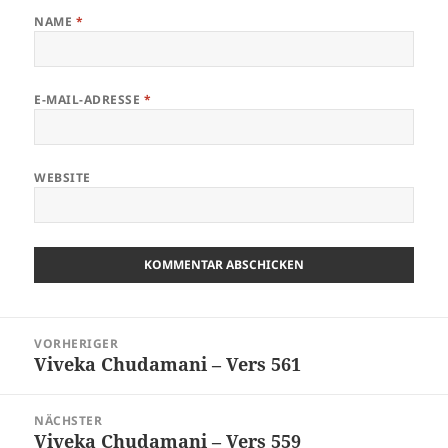
NAME
*
E-MAIL-ADRESSE
*
WEBSITE
Beitragsnavigation
VORHERIGER
Viveka Chudamani – Vers 561
Vorheriger
Beitrag:
NÄCHSTER
Viveka Chudamani – Vers 559
Nächster