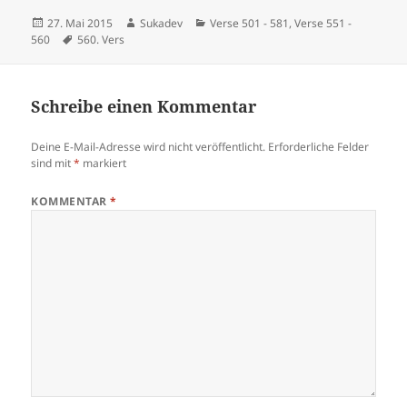
Veröffentlicht
Autor
Kategorien
27. Mai 2015
Sukadev
Verse 501 - 581
,
Verse 551 -
am
Schlagwörter
560
560. Vers
Schreibe einen Kommentar
Deine E-Mail-Adresse wird nicht veröffentlicht.
Erforderliche Felder
sind mit
*
markiert
KOMMENTAR
*