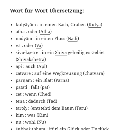
Wort-für-Wort-Übersetzung:
kulyāyām : in einen Bach, Graben (
Kulya
)
atha : oder (
Atha
)
nadyām : in einen Fluss (
Nadi
)
vā : oder (
Va
)
śiva-kṣetre : in ein
Shiva
geheiligtes Gebiet
(
Shivakshetra
)
api : auch (
Api
)
catvare : auf eine Wegkreuzung (
Chatvara
)
parṇam : ein Blatt (
Parna
)
patati : fällt (
pat
)
cet : wenn (
Ched
)
tena : dadurch (
Tad
)
taroḥ : (entsteht) dem Baum (
Taru
)
kim : was (
Kim
)
nu : wohl (
Nu
)
śubhāśubham : (für) ein Glück oder Unglück