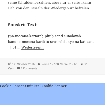
seine Schulden bezahlen, aber nur er selbst kann
sich von den Fesseln der Wiedergeburt befreien.
Sanskrit Text:
ṛṇa-mocana-kartāraḥ pituḥ santi sutādayaḥ |
bandha-mocana-kartā tu svasmād anyo na kaś-cana
|| 51 …
Weiterlesen...
Veröffentlicht
Kategorien
Schlagwörter
17. Oktober 2016
Verse 1 - 100
,
Verse 51 - 60
51.
am
zu Viveka Chudamani – Vers 51
Vers
1 Kommentar
Cookie Consent mit Real Cookie Banner