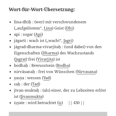
Wort-für-Wort-Übersetzung:
līna-dhīḥ : (wer) mit verschwundenem
(„aufgelöstem“,
Lina
) Geist (
Dhi
)
api : sogar (
Api
)
jāgarti : wach ist („wacht“,
Jagri
)
jāgrad-dharma-vivarjitaḥ : (und dabei) von den
Eigenschaften (
Dharma
) des Wachzustands
(
Jagrat
) frei (
Vivarjita
) ist
bodhaḥ : Bewusstsein (
Bodha
)
nirvāsanaḥ : frei von Wünschen (
Nirvasana
)
yasya : wessen (
Yad
)
saḥ : der (
Tad
)
jīvan-muktaḥ : (als) einer, der zu Lebzeiten erlöst
ist (
Jivanmukta
)
iṣyate : wird betrachtet (
iṣ
) || 430 ||