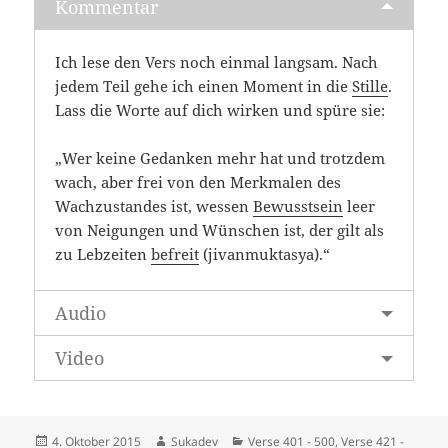
Kommentar
Ich lese den Vers noch einmal langsam. Nach
jedem Teil gehe ich einen Moment in die
Stille
.
Lass die Worte auf dich wirken und spüre sie:
„Wer keine Gedanken mehr hat und trotzdem
wach, aber frei von den Merkmalen des
Wachzustandes ist, wessen
Bewusstsein
leer
von Neigungen und Wünschen ist, der gilt als
zu Lebzeiten
befreit
(jivanmuktasya).“
Audio
Video
Veröffentlicht
Autor
Kategorien
4. Oktober 2015
Sukadev
Verse 401 - 500
,
Verse 421 -