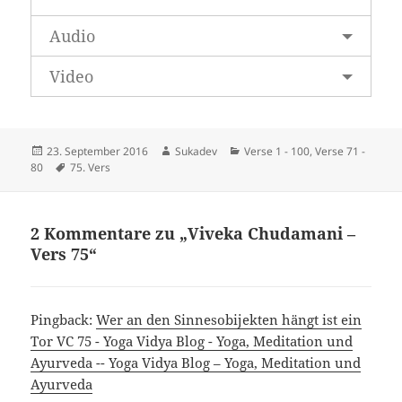
Audio
Video
Veröffentlicht
Autor
Kategorien
23. September 2016
Sukadev
Verse 1 - 100
,
Verse 71 -
am
Schlagwörter
80
75. Vers
2 Kommentare zu „Viveka Chudamani –
Vers 75“
Pingback:
Wer an den Sinnesobijekten hängt ist ein
Tor VC 75 - Yoga Vidya Blog - Yoga, Meditation und
Ayurveda -- Yoga Vidya Blog – Yoga, Meditation und
Ayurveda