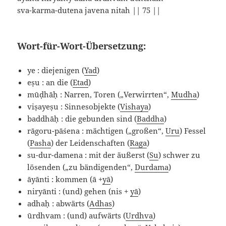
sva-karma-dutena javena nitah || 75 ||
Wort-für-Wort-Übersetzung:
ye : diejenigen (
Yad
)
eṣu : an die (
Etad
)
mūḍhāḥ : Narren, Toren („Verwirrten“,
Mudha
)
viṣayeṣu : Sinnesobjekte (
Vishaya
)
baddhāḥ : die gebunden sind (
Baddha
)
rāgoru-pāśena : mächtigen („großen“,
Uru
) Fessel
(
Pasha
) der Leidenschaften (
Raga
)
su-dur-damena : mit der äußerst (
Su
) schwer zu
lösenden („zu bändigenden“,
Durdama
)
āyānti : kommen (ā +
yā
)
niryānti : (und) gehen (nis +
yā
)
adhaḥ : abwärts (
Adhas
)
ūrdhvam : (und) aufwärts (
Urdhva
)