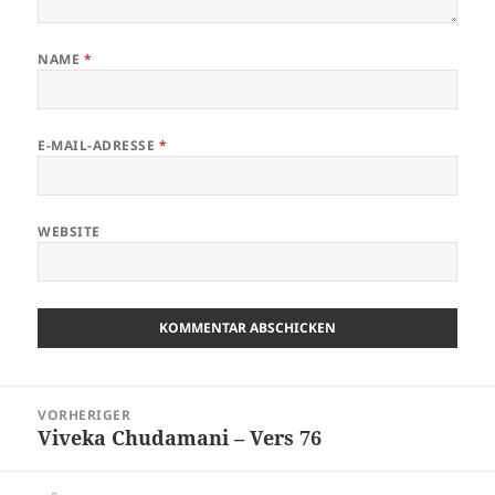
NAME
*
E-MAIL-ADRESSE
*
WEBSITE
Beitragsnavigation
VORHERIGER
Viveka Chudamani – Vers 76
Vorheriger
Beitrag: