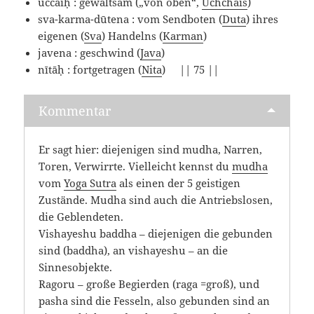
uccaiḥ : gewaltsam („von oben“,
Uchchais
)
sva-karma-dūtena : vom Sendboten (
Duta
) ihres
eigenen (
Sva
) Handelns (
Karman
)
javena : geschwind (
Java
)
nītāḥ : fortgetragen (
Nita
) || 75 ||
Kommentar
Er sagt hier: diejenigen sind mudha, Narren,
Toren, Verwirrte. Vielleicht kennst du
mudha
vom
Yoga Sutra
als einen der 5 geistigen
Zustände. Mudha sind auch die Antriebslosen,
die Geblendeten.
Vishayeshu baddha – diejenigen die gebunden
sind (baddha), an vishayeshu – an die
Sinnesobjekte.
Ragoru – große Begierden (raga =groß), und
pasha sind die Fesseln, also gebunden sind an