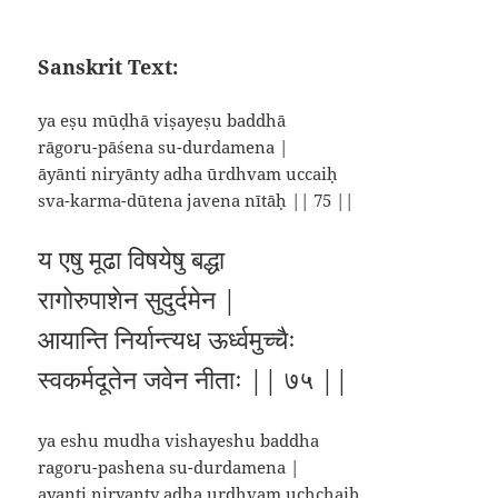
Sanskrit Text:
ya eṣu mūḍhā viṣayeṣu baddhā
rāgoru-pāśena su-durdamena |
āyānti niryānty adha ūrdhvam uccaiḥ
sva-karma-dūtena javena nītāḥ || 75 ||
य एषु मूढा विषयेषु बद्धा
रागोरुपाशेन सुदुर्दमेन |
आयान्ति निर्यान्त्यध ऊर्ध्वमुच्चैः
स्वकर्मदूतेन जवेन नीताः || ७५ ||
ya eshu mudha vishayeshu baddha
ragoru-pashena su-durdamena |
ayanti niryanty adha urdhvam uchchaih