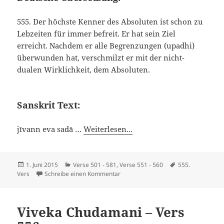
555. Der höchste Kenner des Absoluten ist schon zu
Lebzeiten für immer befreit. Er hat sein Ziel
erreicht. Nachdem er alle Begrenzungen (upadhi)
überwunden hat, verschmilzt er mit der nicht-
dualen Wirklichkeit, dem Absoluten.
Sanskrit Text:
jīvann eva sadā …
Weiterlesen...
Veröffentlicht
Kategorien
Schlagwörter
1. Juni 2015
Verse 501 - 581
,
Verse 551 - 560
555.
am
zu Viveka Chudamani – Vers 555
Vers
Schreibe einen Kommentar
Viveka Chudamani – Vers