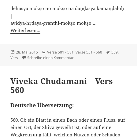
dehasya mokṣo no mokṣo na daṇḍasya kamaṇḍaloḥ
|
avidyā-hṛdaya-granthi-mokṣo mokṣo …
Weiterlesen...
Veröffentlicht
Kategorien
Schlagwörter
28. Mai 2015
Verse 501 - 581
,
Verse 551 - 560
559.
am
zu Viveka Chudamani – Vers 559
Vers
Schreibe einen Kommentar
Viveka Chudamani – Vers
560
Deutsche Übersetzung:
560. Ob ein Blatt in einen Bach oder einen Fluss, auf
einen Ort, der Shiva geweiht ist, oder auf eine
Wegkreuzung fällt, welchen Nutzen oder Schaden