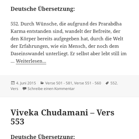
Deutsche Übersetzung:
552. Durch Wünsche, die aufgrund des Prarabdha
Karma entstanden sind, wandelt der Befreite, der
den Körper bereits aufgegeben hat, durch die Welt
der Erfahrungen, wie ein Mensch, der noch dem
Daseinswandel unterliegt. Er selbst aber lebt still im
…
Weiterlesen...
Veröffentlicht
Kategorien
Schlagwörter
4. Juni 2015
Verse 501 - 581
,
Verse 551 - 560
552.
am
zu Viveka Chudamani – Vers 552
Vers
Schreibe einen Kommentar
Viveka Chudamani – Vers
553
Deutsche Übersetzung: