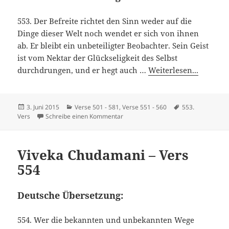
553. Der Befreite richtet den Sinn weder auf die
Dinge dieser Welt noch wendet er sich von ihnen
ab. Er bleibt ein unbeteiligter Beobachter. Sein Geist
ist vom Nektar der Glückseligkeit des Selbst
durchdrungen, und er hegt auch …
Weiterlesen...
Veröffentlicht
Kategorien
Schlagwörter
3. Juni 2015
Verse 501 - 581
,
Verse 551 - 560
553.
am
zu Viveka Chudamani – Vers 553
Vers
Schreibe einen Kommentar
Viveka Chudamani – Vers
554
Deutsche Übersetzung:
554. Wer die bekannten und unbekannten Wege