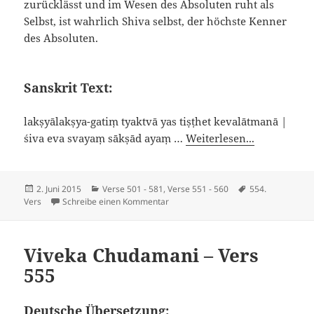
zurücklässt und im Wesen des Absoluten ruht als
Selbst, ist wahrlich Shiva selbst, der höchste Kenner
des Absoluten.
Sanskrit Text:
lakṣyālakṣya-gatiṃ tyaktvā yas tiṣṭhet kevalātmanā |
śiva eva svayaṃ sākṣād ayaṃ …
Weiterlesen...
Veröffentlicht
Kategorien
Schlagwörter
2. Juni 2015
Verse 501 - 581
,
Verse 551 - 560
554.
am
zu Viveka Chudamani – Vers 554
Vers
Schreibe einen Kommentar
Viveka Chudamani – Vers
555
Deutsche Übersetzung: