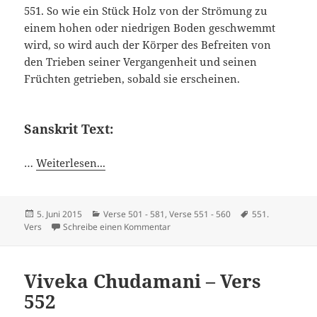
551. So wie ein Stück Holz von der Strömung zu
einem hohen oder niedrigen Boden geschwemmt
wird, so wird auch der Körper des Befreiten von
den Trieben seiner Vergangenheit und seinen
Früchten getrieben, sobald sie erscheinen.
Sanskrit Text:
…
Weiterlesen...
Veröffentlicht
Kategorien
Schlagwörter
5. Juni 2015
Verse 501 - 581
,
Verse 551 - 560
551.
am
zu Viveka Chudamani – Vers 551
Vers
Schreibe einen Kommentar
Viveka Chudamani – Vers
552