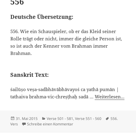
556
Deutsche Übersetzung:
556. Wie ein Schauspieler, ob er das Kleid seiner
Rolle trägt oder nicht, immer die gleiche Person ist,
so ist auch der Kenner vom Brahman immer
Brahman.
Sanskrit Text:
śailūṣo veṣa-sadbhāvābhāvayoś ca yathā pumān |
tathaiva brahma-vic-chreṣṭhaḥ sadā …
Weiterlesen...
Veröffentlicht
Kategorien
Schlagwörter
31. Mai 2015
Verse 501 - 581
,
Verse 551 - 560
556.
am
zu Viveka Chudamani – Vers 556
Vers
Schreibe einen Kommentar