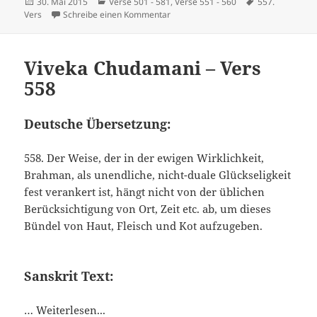
Veröffentlicht
Kategorien
Schlagwörter
30. Mai 2015
Verse 501 - 581
,
Verse 551 - 560
557.
am
zu Viveka Chudamani – Vers 557
Vers
Schreibe einen Kommentar
Viveka Chudamani – Vers
558
Deutsche Übersetzung:
558. Der Weise, der in der ewigen Wirklichkeit,
Brahman, als unendliche, nicht-duale Glückseligkeit
fest verankert ist, hängt nicht von der üblichen
Berücksichtigung von Ort, Zeit etc. ab, um dieses
Bündel von Haut, Fleisch und Kot aufzugeben.
Sanskrit Text:
…
Weiterlesen...