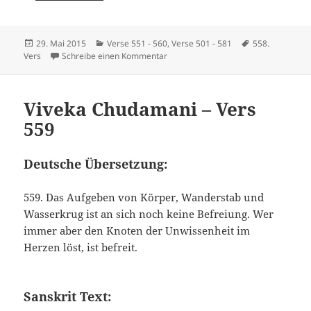
Veröffentlicht
Kategorien
Schlagwörter
29. Mai 2015
Verse 551 - 560
,
Verse 501 - 581
558.
am
zu Viveka Chudamani – Vers 558
Vers
Schreibe einen Kommentar
Viveka Chudamani – Vers
559
Deutsche Übersetzung:
559. Das Aufgeben von Körper, Wanderstab und
Wasserkrug ist an sich noch keine Befreiung. Wer
immer aber den Knoten der Unwissenheit im
Herzen löst, ist befreit.
Sanskrit Text: