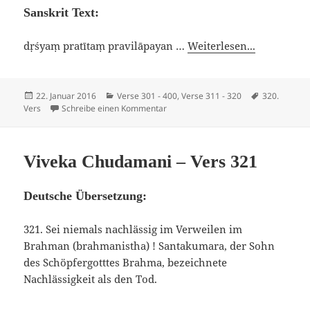
Sanskrit Text:
dṛśyaṃ pratītaṃ pravilāpayan …
Weiterlesen...
Veröffentlicht
Kategorien
Schlagwörte
22. Januar 2016
Verse 301 - 400
,
Verse 311 - 320
320.
am
zu Viveka Chudamani – Vers 320
Vers
Schreibe einen Kommentar
Viveka Chudamani – Vers 321
Deutsche Übersetzung:
321. Sei niemals nachlässig im Verweilen im
Brahman (brahmanistha) ! Santakumara, der Sohn
des Schöpfergotttes Brahma, bezeichnete
Nachlässigkeit als den Tod.