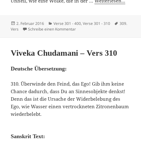
Unheil, wie eine Wolke, die in der …
Weiterlesen...
Veröffentlicht
Kategorien
Schlagwörte
2. Februar 2016
Verse 301 - 400
,
Verse 301 - 310
309.
am
zu Viveka Chudamani – Vers 309
Vers
Schreibe einen Kommentar
Viveka Chudamani – Vers 310
Deutsche Übersetzung:
310. Überwinde den Feind, das Ego! Gib ihm keine
Chance dadurch, dass Du an Sinnesobjekte denkst!
Denn das ist die Ursache der Widerbelebung des
Ego, wie Wasser einen vertrockneten Zitronenbaum
wiederbelebt.
Sanskrit Text: