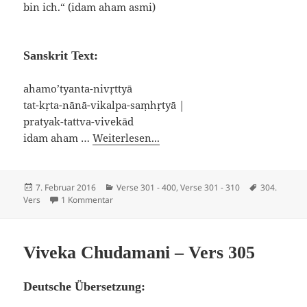
bin ich.“ (idam aham asmi)
Sanskrit Text:
ahamo’tyanta-nivṛttyā
tat-kṛta-nānā-vikalpa-saṃhṛtyā |
pratyak-tattva-vivekād
idam aham …
Weiterlesen...
Veröffentlicht
Kategorien
Schlagwörte
7. Februar 2016
Verse 301 - 400
,
Verse 301 - 310
304.
am
zu Viveka Chudamani – Vers 304
Vers
1 Kommentar
Viveka Chudamani – Vers 305
Deutsche Übersetzung: