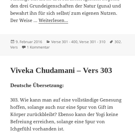
den drei Grundeigenschaften der Natur (guna) und
bewahrt ihn für sich selbst/ zum eigenen Nutzen.
Der Weise …
Weiterlesen...
Veröffentlicht
Kategorien
Schlagwörte
9. Februar 2016
Verse 301 - 400
,
Verse 301 - 310
302.
am
zu Viveka Chudamani – Vers 302
Vers
1 Kommentar
Viveka Chudamani – Vers 303
Deutsche Übersetzung:
303. Wie kann man auf eine vollständige Genesung
hoffen, solange auch nur eine Spur von Gift im
Körper zurückbleibt? Ebenso kann der Yogi keine
Befreiung erreichen, solange eine Spur von
Ichgefühl vorhanden ist.