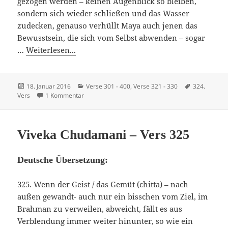
gezogen werden – keinen Augenblick so bleiben,
sondern sich wieder schließen und das Wasser
zudecken, genauso verhüllt Maya auch jenen das
Bewusstsein, die sich vom Selbst abwenden – sogar
…
Weiterlesen...
Veröffentlicht
Kategorien
Schlagwörte
18. Januar 2016
Verse 301 - 400
,
Verse 321 - 330
324.
am
zu Viveka Chudamani – Vers 324
Vers
1 Kommentar
Viveka Chudamani – Vers 325
Deutsche Übersetzung:
325. Wenn der Geist / das Gemüt (chitta) – nach
außen gewandt- auch nur ein bisschen vom Ziel, im
Brahman zu verweilen, abweicht, fällt es aus
Verblendung immer weiter hinunter, so wie ein