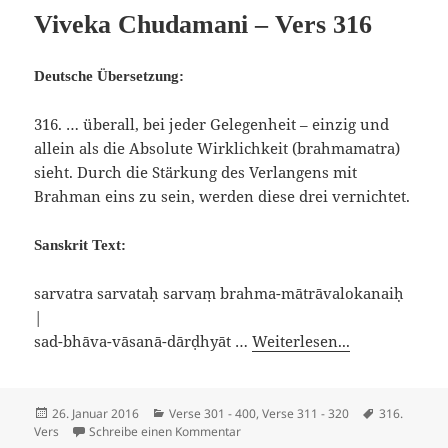
Viveka Chudamani – Vers 316
Deutsche Übersetzung:
316. … überall, bei jeder Gelegenheit – einzig und
allein als die Absolute Wirklichkeit (brahmamatra)
sieht. Durch die Stärkung des Verlangens mit
Brahman eins zu sein, werden diese drei vernichtet.
Sanskrit Text:
sarvatra sarvataḥ sarvaṃ brahma-mātrāvalokanaiḥ
|
sad-bhāva-vāsanā-dārḍhyāt …
Weiterlesen...
Veröffentlicht
Kategorien
Schlagwörte
26. Januar 2016
Verse 301 - 400
,
Verse 311 - 320
316.
am
zu Viveka Chudamani – Vers 316
Vers
Schreibe einen Kommentar