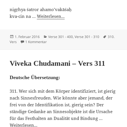
nigṛhya śatror ahamo’vakāśaḥ
kva-cin na …
Weiterlesen...
Veröffentlicht
Kategorien
Schlagwörte
1. Februar 2016
Verse 301 - 400
,
Verse 301 - 310
310.
am
zu Viveka Chudamani – Vers 310
Vers
1 Kommentar
Viveka Chudamani – Vers 311
Deutsche Übersetzung:
311. Wer sich mit dem Körper identifiziert, ist gierig
nach Sinnesfreuden. Wie könnte aber jemand, der
frei von der Identifikation ist, gierig sein? Der
ständige Gedanke an Sinnesobjekte ist die Ursache
für das Festhalten an Dualität und Bindung …
Weiterlesen...