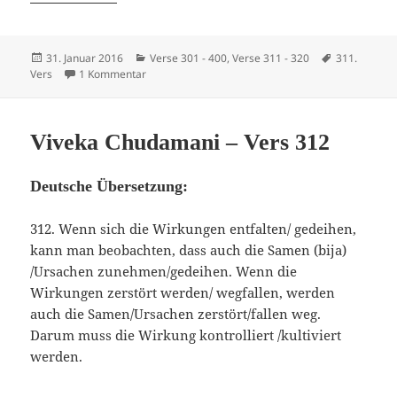
Veröffentlicht
Kategorien
Schlagwörte
31. Januar 2016
Verse 301 - 400
,
Verse 311 - 320
311.
am
zu Viveka Chudamani – Vers 311
Vers
1 Kommentar
Viveka Chudamani – Vers 312
Deutsche Übersetzung:
312. Wenn sich die Wirkungen entfalten/ gedeihen,
kann man beobachten, dass auch die Samen (bija)
/Ursachen zunehmen/gedeihen. Wenn die
Wirkungen zerstört werden/ wegfallen, werden
auch die Samen/Ursachen zerstört/fallen weg.
Darum muss die Wirkung kontrolliert /kultiviert
werden.