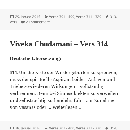
Veröffentlicht
Kategorien
Schlagwörte
29. Januar 2016
Verse 301 - 400
,
Verse 311 - 320
313.
am
zu Viveka Chudamani – Vers 313
Vers
2 Kommentare
Viveka Chudamani – Vers 314
Deutsche Übersetzung:
314. Um die Kette der Wiedergeburten zu sprengen,
muss der spirituelle Aspirant beide – Anlagen und
Triebe sowie deren Wirkungen – vollständig
verbrennen. Denn bei Sinnesobjekten zu verweilen
und selbstsüchtig zu handeln, führt zur Zunahme
von vasanas oder …
Weiterlesen...
Veröffentlicht
Kategorien
Schlagwörte
28. Januar 2016
Verse 301 - 400
,
Verse 311 - 320
314.