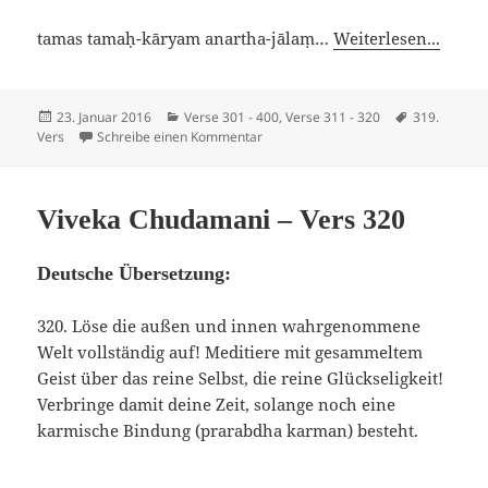
tamas tamaḥ-kāryam anartha-jālaṃ…
Weiterlesen...
Veröffentlicht
Kategorien
Schlagwörte
23. Januar 2016
Verse 301 - 400
,
Verse 311 - 320
319.
am
zu Viveka Chudamani – Vers 319
Vers
Schreibe einen Kommentar
Viveka Chudamani – Vers 320
Deutsche Übersetzung:
320. Löse die außen und innen wahrgenommene
Welt vollständig auf! Meditiere mit gesammeltem
Geist über das reine Selbst, die reine Glückseligkeit!
Verbringe damit deine Zeit, solange noch eine
karmische Bindung (prarabdha karman) besteht.