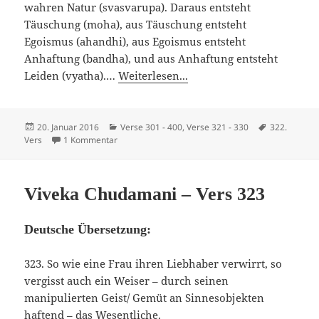
wahren Natur (svasvarupa). Daraus entsteht
Täuschung (moha), aus Täuschung entsteht
Egoismus (ahandhi), aus Egoismus entsteht
Anhaftung (bandha), und aus Anhaftung entsteht
Leiden (vyatha).…
Weiterlesen...
Veröffentlicht
Kategorien
Schlagwörte
20. Januar 2016
Verse 301 - 400
,
Verse 321 - 330
322.
am
zu Viveka Chudamani – Vers 322
Vers
1 Kommentar
Viveka Chudamani – Vers 323
Deutsche Übersetzung:
323. So wie eine Frau ihren Liebhaber verwirrt, so
vergisst auch ein Weiser – durch seinen
manipulierten Geist/ Gemüt an Sinnesobjekten
haftend – das Wesentliche.