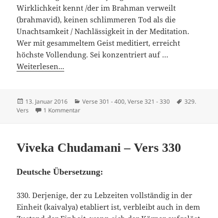
Wirklichkeit kennt /der im Brahman verweilt
(brahmavid), keinen schlimmeren Tod als die
Unachtsamkeit / Nachlässigkeit in der Meditation.
Wer mit gesammeltem Geist meditiert, erreicht
höchste Vollendung. Sei konzentriert auf …
Weiterlesen...
Veröffentlicht
Kategorien
Schlagwörte
13. Januar 2016
Verse 301 - 400
,
Verse 321 - 330
329.
am
zu Viveka Chudamani – Vers 329
Vers
1 Kommentar
Viveka Chudamani – Vers 330
Deutsche Übersetzung:
330. Derjenige, der zu Lebzeiten vollständig in der
Einheit (kaivalya) etabliert ist, verbleibt auch in dem