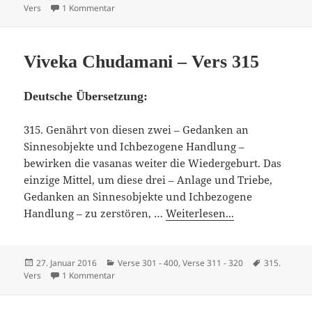
am
zu Viveka Chudamani – Vers 314
Vers
1 Kommentar
Viveka Chudamani – Vers 315
Deutsche Übersetzung:
315. Genährt von diesen zwei – Gedanken an
Sinnesobjekte und Ichbezogene Handlung –
bewirken die vasanas weiter die Wiedergeburt. Das
einzige Mittel, um diese drei – Anlage und Triebe,
Gedanken an Sinnesobjekte und Ichbezogene
Handlung – zu zerstören, …
Weiterlesen...
Veröffentlicht
Kategorien
Schlagwörte
27. Januar 2016
Verse 301 - 400
,
Verse 311 - 320
315.
am
zu Viveka Chudamani – Vers 315
Vers
1 Kommentar