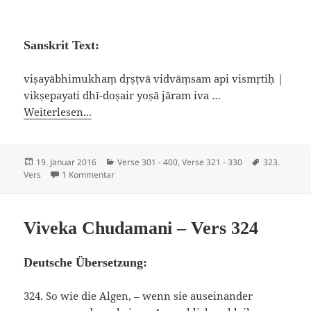
Sanskrit Text:
viṣayābhimukhaṃ dṛṣṭvā vidvāṃsam api vismṛtiḥ |
vikṣepayati dhī-doṣair yoṣā jāram iva …
Weiterlesen...
Veröffentlicht
Kategorien
Schlagwörte
19. Januar 2016
Verse 301 - 400
,
Verse 321 - 330
323.
am
zu Viveka Chudamani – Vers 323
Vers
1 Kommentar
Viveka Chudamani – Vers 324
Deutsche Übersetzung:
324. So wie die Algen, – wenn sie auseinander