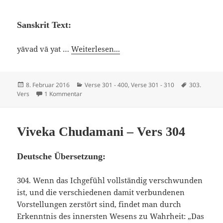
Sanskrit Text:
yāvad vā yat …
Weiterlesen...
Veröffentlicht
Kategorien
Schlagwörte
8. Februar 2016
Verse 301 - 400
,
Verse 301 - 310
303.
am
zu Viveka Chudamani – Vers 303
Vers
1 Kommentar
Viveka Chudamani – Vers 304
Deutsche Übersetzung:
304. Wenn das Ichgefühl vollständig verschwunden
ist, und die verschiedenen damit verbundenen
Vorstellungen zerstört sind, findet man durch
Erkenntnis des innersten Wesens zu Wahrheit: „Das