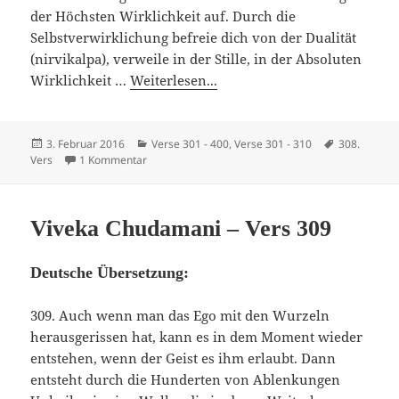
der Höchsten Wirklichkeit auf. Durch die
Selbstverwirklichung befreie dich von der Dualität
(nirvikalpa), verweile in der Stille, in der Absoluten
Wirklichkeit …
Weiterlesen...
Veröffentlicht
Kategorien
Schlagwörte
3. Februar 2016
Verse 301 - 400
,
Verse 301 - 310
308.
am
zu Viveka Chudamani – Vers 308
Vers
1 Kommentar
Viveka Chudamani – Vers 309
Deutsche Übersetzung:
309. Auch wenn man das Ego mit den Wurzeln
herausgerissen hat, kann es in dem Moment wieder
entstehen, wenn der Geist es ihm erlaubt. Dann
entsteht durch die Hunderten von Ablenkungen