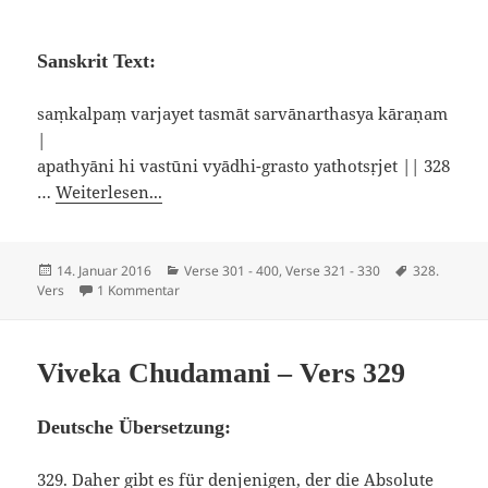
Sanskrit Text:
saṃkalpaṃ varjayet tasmāt sarvānarthasya kāraṇam
|
apathyāni hi vastūni vyādhi-grasto yathotsṛjet || 328
…
Weiterlesen...
Veröffentlicht
Kategorien
Schlagwörte
14. Januar 2016
Verse 301 - 400
,
Verse 321 - 330
328.
am
zu Viveka Chudamani – Vers 328
Vers
1 Kommentar
Viveka Chudamani – Vers 329
Deutsche Übersetzung:
329. Daher gibt es für denjenigen, der die Absolute