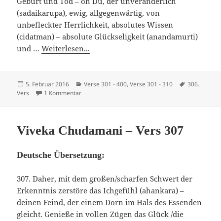
Geburt und Tod – oh Du, der unveränderlich
(sadaikarupa), ewig, allgegenwärtig, von
unbefleckter Herrlichkeit, absolutes Wissen
(cidatman) – absolute Glückseligkeit (anandamurti)
und …
Weiterlesen...
Veröffentlicht
Kategorien
Schlagwörte
5. Februar 2016
Verse 301 - 400
,
Verse 301 - 310
306.
am
zu Viveka Chudamani – Vers 306
Vers
1 Kommentar
Viveka Chudamani – Vers 307
Deutsche Übersetzung:
307. Daher, mit dem großen/scharfen Schwert der
Erkenntnis zerstöre das Ichgefühl (ahankara) –
deinen Feind, der einem Dorn im Hals des Essenden
gleicht. Genieße in vollen Zügen das Glück /die