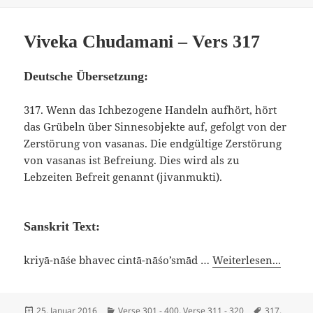
Viveka Chudamani – Vers 317
Deutsche Übersetzung:
317. Wenn das Ichbezogene Handeln aufhört, hört
das Grübeln über Sinnesobjekte auf, gefolgt von der
Zerstörung von vasanas. Die endgültige Zerstörung
von vasanas ist Befreiung. Dies wird als zu
Lebzeiten Befreit genannt (jivanmukti).
Sanskrit Text:
kriyā-nāśe bhavec cintā-nāśo’smād …
Weiterlesen...
Veröffentlicht
Kategorien
Schlagwörte
25. Januar 2016
Verse 301 - 400
,
Verse 311 - 320
317.