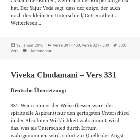
Zustand der Einheit, wenn sich der Körper aufgelöst
hat. Der Yajur Veda sagt, dass derjenige, der auch
noch den kleinsten Unterschied/ Getrenntheit …
Weiterlesen...
Veröffentlicht
Kategorien
Schlagwörte
12. Januar 2016
Verse 301 - 400
,
Verse 321 - 330
330.
am
zu Viveka Chudamani – Vers 330
Vers
1 Kommentar
Viveka Chudamani – Vers 331
Deutsche Übersetzung:
331. Wann immer der Weise (besser wäre: der
spirituelle Aspirant) nur den geringsten Unterschied
in der Absoluten Wirklichkeit wahrnimmt, wird
das, was als Unterschied durch Irrtum
wahrgenommen wird, sofort zur Quelle der Angst