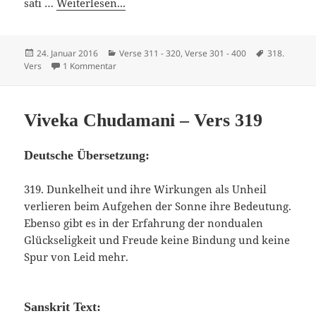
sati …
Weiterlesen...
Veröffentlicht
Kategorien
Schlagwörte
24. Januar 2016
Verse 311 - 320
,
Verse 301 - 400
318.
am
zu Viveka Chudamani – Vers 318
Vers
1 Kommentar
Viveka Chudamani – Vers 319
Deutsche Übersetzung:
319. Dunkelheit und ihre Wirkungen als Unheil
verlieren beim Aufgehen der Sonne ihre Bedeutung.
Ebenso gibt es in der Erfahrung der nondualen
Glückseligkeit und Freude keine Bindung und keine
Spur von Leid mehr.
Sanskrit Text: