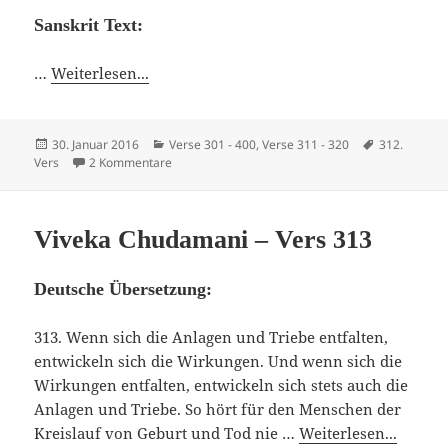
Sanskrit Text:
…
Weiterlesen...
Veröffentlicht
Kategorien
Schlagwörte
30. Januar 2016
Verse 301 - 400
,
Verse 311 - 320
312.
am
zu Viveka Chudamani – Vers 312
Vers
2 Kommentare
Viveka Chudamani – Vers 313
Deutsche Übersetzung:
313. Wenn sich die Anlagen und Triebe entfalten,
entwickeln sich die Wirkungen. Und wenn sich die
Wirkungen entfalten, entwickeln sich stets auch die
Anlagen und Triebe. So hört für den Menschen der
Kreislauf von Geburt und Tod nie …
Weiterlesen...