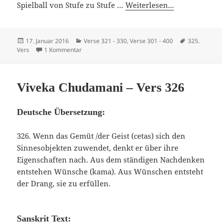
Spielball von Stufe zu Stufe …
Weiterlesen...
Veröffentlicht
Kategorien
Schlagwörte
17. Januar 2016
Verse 321 - 330
,
Verse 301 - 400
325.
am
zu Viveka Chudamani – Vers 325
Vers
1 Kommentar
Viveka Chudamani – Vers 326
Deutsche Übersetzung:
326. Wenn das Gemüt /der Geist (cetas) sich den
Sinnesobjekten zuwendet, denkt er über ihre
Eigenschaften nach. Aus dem ständigen Nachdenken
entstehen Wünsche (kama). Aus Wünschen entsteht
der Drang, sie zu erfüllen.
Sanskrit Text: