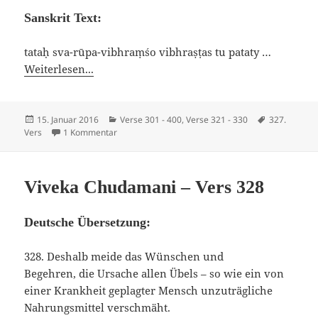
Sanskrit Text:
tataḥ sva-rūpa-vibhraṃśo vibhraṣṭas tu pataty …
Weiterlesen...
Veröffentlicht
Kategorien
Schlagwörte
15. Januar 2016
Verse 301 - 400
,
Verse 321 - 330
327.
am
zu Viveka Chudamani – Vers 327
Vers
1 Kommentar
Viveka Chudamani – Vers 328
Deutsche Übersetzung:
328. Deshalb meide das Wünschen und
Begehren, die Ursache allen Übels – so wie ein von
einer Krankheit geplagter Mensch unzuträgliche
Nahrungsmittel verschmäht.