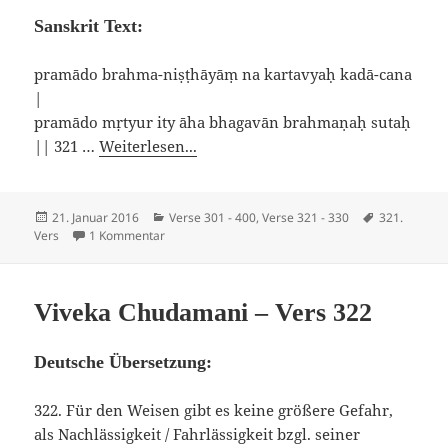
Sanskrit Text:
pramādo brahma-niṣṭhāyāṃ na kartavyaḥ kadā-cana
|
pramādo mṛtyur ity āha bhagavān brahmaṇaḥ sutaḥ
|| 321 …
Weiterlesen...
Veröffentlicht
Kategorien
Schlagwörte
21. Januar 2016
Verse 301 - 400
,
Verse 321 - 330
321.
am
zu Viveka Chudamani – Vers 321
Vers
1 Kommentar
Viveka Chudamani – Vers 322
Deutsche Übersetzung:
322. Für den Weisen gibt es keine größere Gefahr,
als Nachlässigkeit / Fahrlässigkeit bzgl. seiner