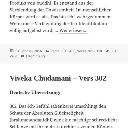
Produkt von buddhi. Es entstand aus der
Verblendung der Unwissenheit. Im menschlichen
Körper wird es als „Das bin ich“ wahrgenommen.
Wenn diese Verblendung der Ich-Identifikation
völlig aufgelöst wird, …
Weiterlesen...
Veröffentlicht
Kategorien
Schlagwör
10. Februar 2016
Verse 301 - 400
,
Verse 301 - 310
301.
am
zu Viveka Chudamani – Vers 301
Vers
1 Kommentar
Viveka Chudamani – Vers 302
Deutsche Übersetzung:
302. Das Ich-Gefühl (ahankara) umschlingt den
Schatz der Absoluten Glückseligkeit
(brahmanandanidhi) wie eine mächtige schreckliche
Schlange mit ihren drei furchterregenden Köpfen,