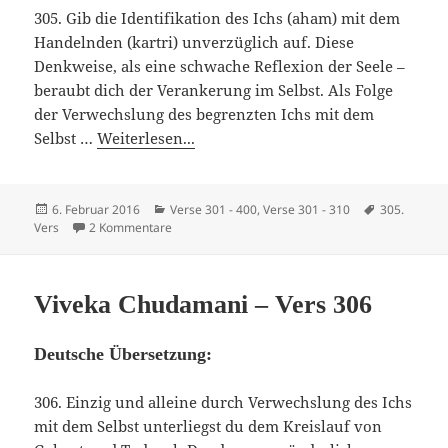
305. Gib die Identifikation des Ichs (aham) mit dem
Handelnden (kartri) unverzüglich auf. Diese
Denkweise, als eine schwache Reflexion der Seele –
beraubt dich der Verankerung im Selbst. Als Folge
der Verwechslung des begrenzten Ichs mit dem
Selbst …
Weiterlesen...
Veröffentlicht
Kategorien
Schlagwörte
6. Februar 2016
Verse 301 - 400
,
Verse 301 - 310
305.
am
zu Viveka Chudamani – Vers 305
Vers
2 Kommentare
Viveka Chudamani – Vers 306
Deutsche Übersetzung:
306. Einzig und alleine durch Verwechslung des Ichs
mit dem Selbst unterliegst du dem Kreislauf von