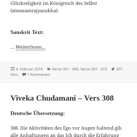
Glückseligkeit im Königreich des Selbst
(atmasamrajyasukha).
Sanskrit Text:
…
Weiterlesen...
Veröffentlicht
Kategorien
Schlagwörte
4. Februar 2016
Verse 301 - 400
,
Verse 301 - 310
307.
am
zu Viveka Chudamani – Vers 307
Vers
1 Kommentar
Viveka Chudamani – Vers 308
Deutsche Übersetzung:
308. Die Aktivitäten des Ego vor Augen haltend gib
alle Anhaftungen an das Ich durch die Erfahrung