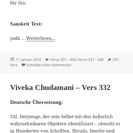
für ihn.
Sanskrit Text:
yadā …
Weiterlesen...
Veröffentlicht
Kategorien
Schlagwörte
11. Januar 2016
Verse 301 - 400
,
Verse 331 - 340
331.
am
zu Viveka Chudamani – Vers 331
Vers
Schreibe einen Kommentar
Viveka Chudamani – Vers 332
Deutsche Übersetzung:
332. Derjenige, der sein Selbst mit den äußerlich
wahrnehmbaren Objekten identifiziert – obwohl es
in Hunderten von Schriften, Shrutis, Smritis und