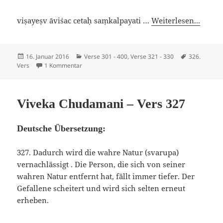
viṣayeṣv āviśac cetaḥ saṃkalpayati …
Weiterlesen...
Veröffentlicht
Kategorien
Schlagwörte
16. Januar 2016
Verse 301 - 400
,
Verse 321 - 330
326.
am
zu Viveka Chudamani – Vers 326
Vers
1 Kommentar
Viveka Chudamani – Vers 327
Deutsche Übersetzung:
327. Dadurch wird die wahre Natur (svarupa)
vernachlässigt . Die Person, die sich von seiner
wahren Natur entfernt hat, fällt immer tiefer. Der
Gefallene scheitert und wird sich selten erneut
erheben.