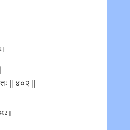
 ||
|
कुतः || ४०२ ||
402 ||