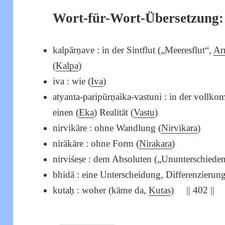
Wort-für-Wort-Übersetzung:
kalpārṇave : in der Sintflut („Meeresflut“,
Ar
(
Kalpa
)
iva : wie (
Iva
)
atyanta-paripūrṇaika-vastuni : in der vollk
einen (
Eka
) Realität (
Vastu
)
nirvikāre : ohne Wandlung (
Nirvikara
)
nirākāre : ohne Form (
Nirakara
)
nirviśeṣe : dem Absoluten („Ununterschiede
bhidā : eine Unterscheidung, Differenzierung
kutaḥ : woher (käme da,
Kutas
) || 402 ||