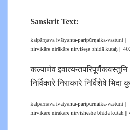
Sanskrit Text:
kalpārṇava ivātyanta-paripūrṇaika-vastuni |
nirvikāre nirākāre nirviśeṣe bhidā kutaḥ || 402
कल्पार्णव इवात्यन्तपरिपूर्णैकवस्तुनि 
निर्विकारे निराकारे निर्विशेषे भिदा 
kalparnava ivatyanta-paripurnaika-vastuni |
nirvikare nirakare nirvisheshe bhida kutah || 