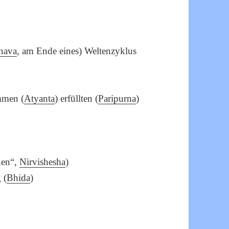
nava
, am Ende eines) Weltenzyklus
ommen (
Atyanta
) erfüllten (
Paripurna
)
nen“,
Nirvishesha
)
 (
Bhida
)