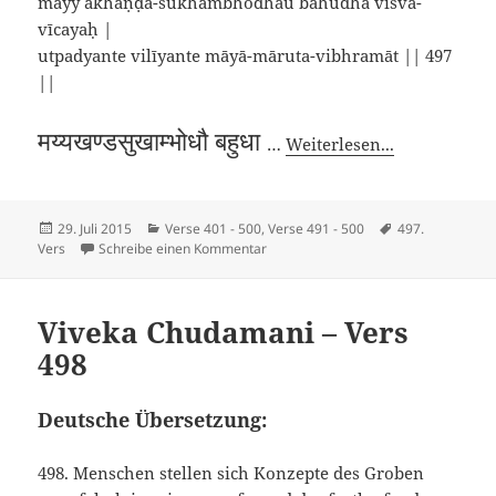
mayy akhaṇḍa-sukhāmbhodhau bahudhā viśva-
vīcayaḥ |
utpadyante vilīyante māyā-māruta-vibhramāt || 497
||
मय्यखण्डसुखाम्भोधौ बहुधा
…
Weiterlesen...
Veröffentlicht
Kategorien
Schlagwörter
29. Juli 2015
Verse 401 - 500
,
Verse 491 - 500
497.
am
zu Viveka Chudamani – Vers 497
Vers
Schreibe einen Kommentar
Viveka Chudamani – Vers
498
Deutsche Übersetzung:
498. Menschen stellen sich Konzepte des Groben