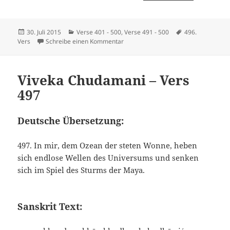
Veröffentlicht
Kategorien
Schlagwörter
30. Juli 2015
Verse 401 - 500
,
Verse 491 - 500
496.
am
zu Viveka Chudamani – Vers 496
Vers
Schreibe einen Kommentar
Viveka Chudamani – Vers
497
Deutsche Übersetzung:
497. In mir, dem Ozean der steten Wonne, heben
sich endlose Wellen des Universums und senken
sich im Spiel des Sturms der Maya.
Sanskrit Text: