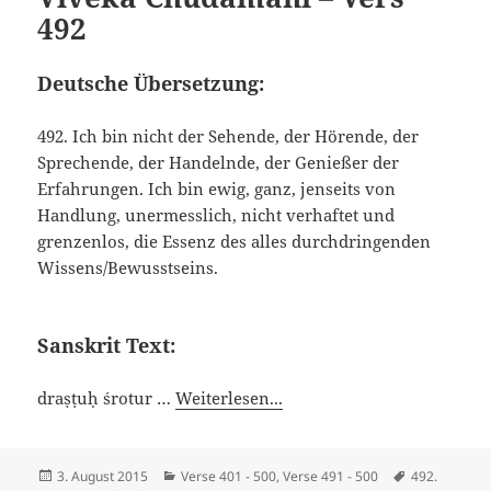
492
Deutsche Übersetzung:
492. Ich bin nicht der Sehende, der Hörende, der
Sprechende, der Handelnde, der Genießer der
Erfahrungen. Ich bin ewig, ganz, jenseits von
Handlung, unermesslich, nicht verhaftet und
grenzenlos, die Essenz des alles durchdringenden
Wissens/Bewusstseins.
Sanskrit Text:
draṣṭuḥ śrotur …
Weiterlesen...
Veröffentlicht
Kategorien
Schlagwörte
3. August 2015
Verse 401 - 500
,
Verse 491 - 500
492.