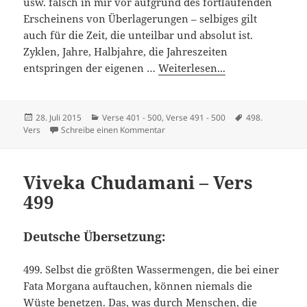
usw. falsch in mir vor aufgrund des fortlaufenden
Erscheinens von Überlagerungen – selbiges gilt
auch für die Zeit, die unteilbar und absolut ist.
Zyklen, Jahre, Halbjahre, die Jahreszeiten
entspringen der eigenen …
Weiterlesen...
Veröffentlicht
Kategorien
Schlagwörter
28. Juli 2015
Verse 401 - 500
,
Verse 491 - 500
498.
am
zu Viveka Chudamani – Vers 498
Vers
Schreibe einen Kommentar
Viveka Chudamani – Vers
499
Deutsche Übersetzung:
499. Selbst die größten Wassermengen, die bei einer
Fata Morgana auftauchen, können niemals die
Wüste benetzen. Das, was durch Menschen, die