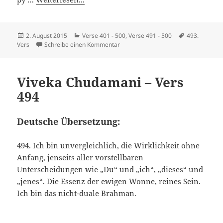
Veröffentlicht
Kategorien
Schlagwörte
2. August 2015
Verse 401 - 500
,
Verse 491 - 500
493.
am
zu Viveka Chudamani – Vers 493
Vers
Schreibe einen Kommentar
Viveka Chudamani – Vers
494
Deutsche Übersetzung:
494. Ich bin unvergleichlich, die Wirklichkeit ohne
Anfang, jenseits aller vorstellbaren
Unterscheidungen wie „Du“ und „ich“, „dieses“ und
„jenes“. Die Essenz der ewigen Wonne, reines Sein.
Ich bin das nicht-duale Brahman.