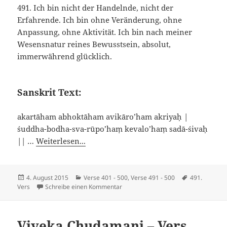
491. Ich bin nicht der Handelnde, nicht der
Erfahrende. Ich bin ohne Veränderung, ohne
Anpassung, ohne Aktivität. Ich bin nach meiner
Wesensnatur reines Bewusstsein, absolut,
immerwährend glücklich.
Sanskrit Text:
akartāham abhoktāham avikāro’ham akriyaḥ |
śuddha-bodha-sva-rūpo’haṃ kevalo’haṃ sadā-śivaḥ
|| …
Weiterlesen...
Veröffentlicht
Kategorien
Schlagwörte
4. August 2015
Verse 401 - 500
,
Verse 491 - 500
491.
am
zu Viveka Chudamani – Vers 491
Vers
Schreibe einen Kommentar
Viveka Chudamani – Vers