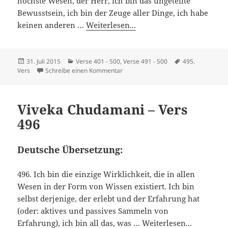
höchste Wesen, der Herr, ich bin das ungeteilte
Bewusstsein, ich bin der Zeuge aller Dinge, ich habe
keinen anderen …
Weiterlesen...
Veröffentlicht
Kategorien
Schlagwörter
31. Juli 2015
Verse 401 - 500
,
Verse 491 - 500
495.
am
zu Viveka Chudamani – Vers 495
Vers
Schreibe einen Kommentar
Viveka Chudamani – Vers
496
Deutsche Übersetzung:
496. Ich bin die einzige Wirklichkeit, die in allen
Wesen in der Form von Wissen existiert. Ich bin
selbst derjenige, der erlebt und der Erfahrung hat
(oder: aktives und passives Sammeln von
Erfahrung), ich bin all das, was …
Weiterlesen...