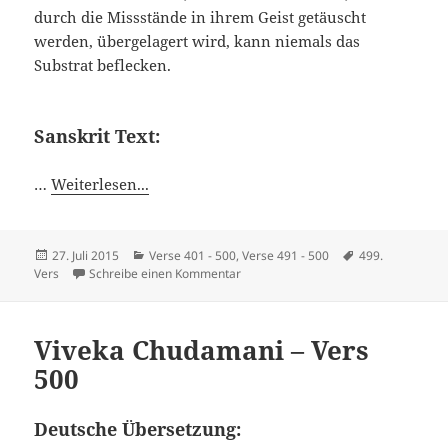
durch die Missstände in ihrem Geist getäuscht
werden, übergelagert wird, kann niemals das
Substrat beflecken.
Sanskrit Text:
…
Weiterlesen...
Veröffentlicht
Kategorien
Schlagwörter
27. Juli 2015
Verse 401 - 500
,
Verse 491 - 500
499.
am
zu Viveka Chudamani – Vers 499
Vers
Schreibe einen Kommentar
Viveka Chudamani – Vers
500
Deutsche Übersetzung: