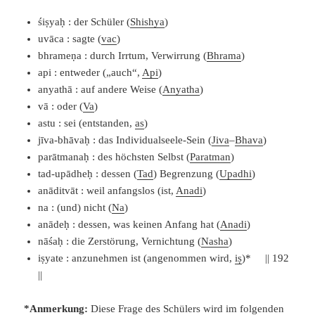
śiṣyaḥ : der Schüler (
Shishya
)
uvāca : sagte (
vac
)
bhrameṇa : durch Irrtum, Verwirrung (
Bhrama
)
api : entweder („auch“,
Api
)
anyathā : auf andere Weise (
Anyatha
)
vā : oder (
Va
)
astu : sei (entstanden,
as
)
jīva-bhāvaḥ : das Individualseele-Sein (
Jiva
–
Bhava
)
parātmanaḥ : des höchsten Selbst (
Paratman
)
tad-upādheḥ : dessen (
Tad
) Begrenzung (
Upadhi
)
anāditvāt : weil anfangslos (ist,
Anadi
)
na : (und) nicht (
Na
)
anādeḥ : dessen, was keinen Anfang hat (
Anadi
)
nāśaḥ : die Zerstörung, Vernichtung (
Nasha
)
iṣyate : anzunehmen ist (angenommen wird,
iṣ
)* || 192
||
*Anmerkung:
Diese Frage des Schülers wird im folgenden