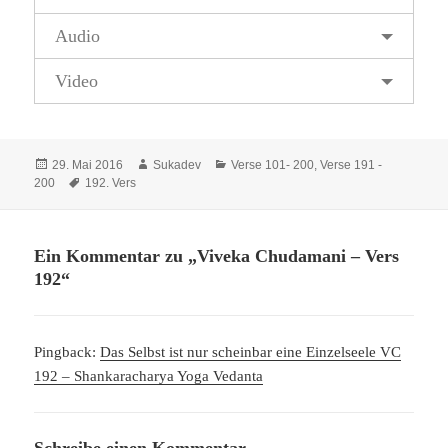
Audio
Video
Veröffentlicht
Autor
Kategorien
29. Mai 2016
Sukadev
Verse 101- 200
,
Verse 191 -
am
Schlagwörter
200
192. Vers
Ein Kommentar zu „Viveka Chudamani – Vers
192“
Pingback:
Das Selbst ist nur scheinbar eine Einzelseele VC
192 – Shankaracharya Yoga Vedanta
Schreibe einen Kommentar