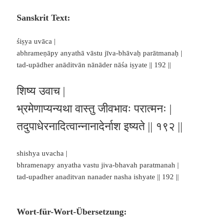
Sanskrit Text:
śiṣya uvāca |
abhrameṇāpy anyathā vāstu jīva-bhāvaḥ parātmanaḥ |
tad-upādher anāditvān nānāder nāśa iṣyate || 192 ||
शिष्य उवाच |
भ्रमेणाप्यन्यथा वास्तु जीवभावः परात्मनः |
तदुपाधेरनादित्वान्नानादेर्नाश इष्यते || १९२ ||
shishya uvacha |
bhramenapy anyatha vastu jiva-bhavah paratmanah |
tad-upadher anaditvan nanader nasha ishyate || 192 ||
Wort-für-Wort-Übersetzung: