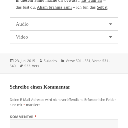
In diesem Sinne mache dir bewusst:
Tat tvam asi
–
das bist du.
Aham brahma asmi
– ich bin das
Selbst
.
Audio
Video
Veröffentlicht
Autor
Kategorien
23. Juni 2015
Sukadev
Verse 501 - 581
,
Verse 531 -
am
Schlagwörter
540
533. Vers
Schreibe einen Kommentar
Deine E-Mail-Adresse wird nicht veröffentlicht.
Erforderliche Felder
sind mit
*
markiert
KOMMENTAR
*