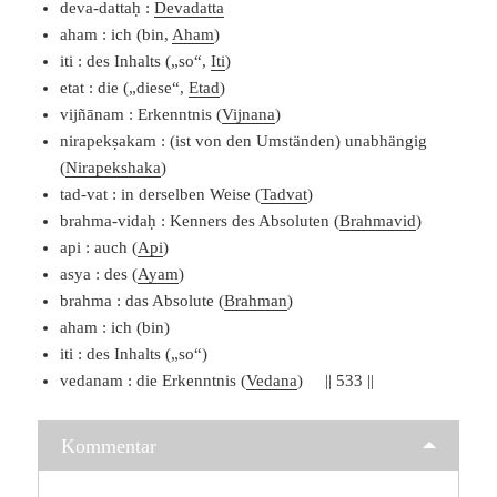
deva-dattaḥ :
Devadatta
aham : ich (bin,
Aham
)
iti : des Inhalts („so“,
Iti
)
etat : die („diese“,
Etad
)
vijñānam : Erkenntnis (
Vijnana
)
nirapekṣakam : (ist von den Umständen) unabhängig
(
Nirapekshaka
)
tad-vat : in derselben Weise (
Tadvat
)
brahma-vidaḥ : Kenners des Absoluten (
Brahmavid
)
api : auch (
Api
)
asya : des (
Ayam
)
brahma : das Absolute (
Brahman
)
aham : ich (bin)
iti : des Inhalts („so“)
vedanam : die Erkenntnis (
Vedana
) || 533 ||
Kommentar