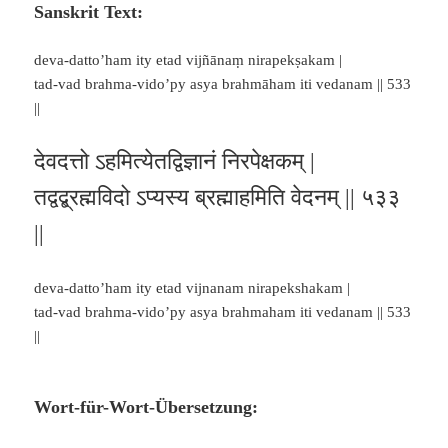
Sanskrit Text:
deva-datto’ham ity etad vijñānaṃ nirapekṣakam |
tad-vad brahma-vido’py asya brahmāham iti vedanam || 533
||
देवदत्तो ऽहमित्येतद्विज्ञानं निरपेक्षकम् |
तद्वद्ब्रह्मविदो ऽप्यस्य ब्रह्माहमिति वेदनम् || ५३३
||
deva-datto’ham ity etad vijnanam nirapekshakam |
tad-vad brahma-vido’py asya brahmaham iti vedanam || 533
||
Wort-für-Wort-Übersetzung: