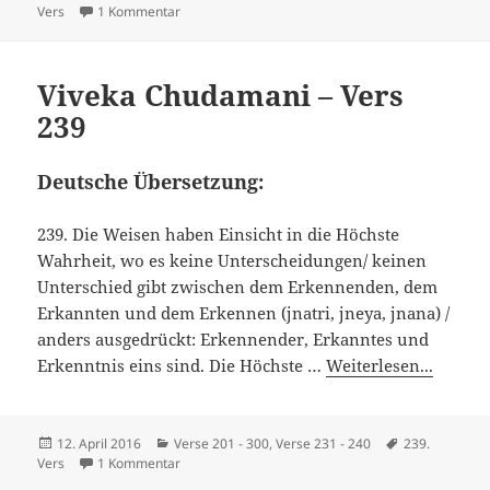
am
zu Viveka Chudamani – Vers 238
Vers
1 Kommentar
Viveka Chudamani – Vers
239
Deutsche Übersetzung:
239. Die Weisen haben Einsicht in die Höchste
Wahrheit, wo es keine Unterscheidungen/ keinen
Unterschied gibt zwischen dem Erkennenden, dem
Erkannten und dem Erkennen (jnatri, jneya, jnana) /
anders ausgedrückt: Erkennender, Erkanntes und
Erkenntnis eins sind. Die Höchste …
Weiterlesen...
Veröffentlicht
Kategorien
Schlagwörter
12. April 2016
Verse 201 - 300
,
Verse 231 - 240
239.
am
zu Viveka Chudamani – Vers 239
Vers
1 Kommentar