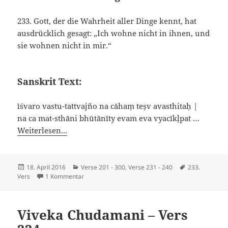
233. Gott, der die Wahrheit aller Dinge kennt, hat
ausdrücklich gesagt: „Ich wohne nicht in ihnen, und
sie wohnen nicht in mir.“
Sanskrit Text:
īśvaro vastu-tattvajño na cāhaṃ teṣv avasthitaḥ |
na ca mat-sthāni bhūtānīty evam eva vyacīkḷpat …
Weiterlesen...
Veröffentlicht
Kategorien
Schlagwörter
18. April 2016
Verse 201 - 300
,
Verse 231 - 240
233.
am
zu Viveka Chudamani – Vers 233
Vers
1 Kommentar
Viveka Chudamani – Vers