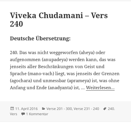
Viveka Chudamani – Vers
240
Deutsche Übersetzung:
240. Das was nicht weggeworfen (aheya) oder
aufgenommen (anupadeya) werden kann, das was
jenseits aller Beschränkungen von Geist und
Sprache (mano-vach) liegt, was jenseits der Grenzen
(agochara) und unmessbar (aprameya) ist, was ohne
Anfang und Ende (anadyanta) ist, …
Weiterlesen...
Veröffentlicht
Kategorien
Schlagwörter
11. April 2016
Verse 201 - 300
,
Verse 231 - 240
240.
am
zu Viveka Chudamani – Vers 240
Vers
1 Kommentar