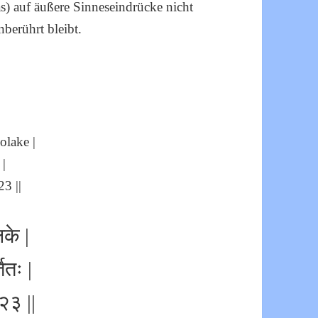
) auf äußere Sinneseindrücke nicht
berührt bleibt.
olake |
 |
3 ||
लके |
ितः |
 २३ ||