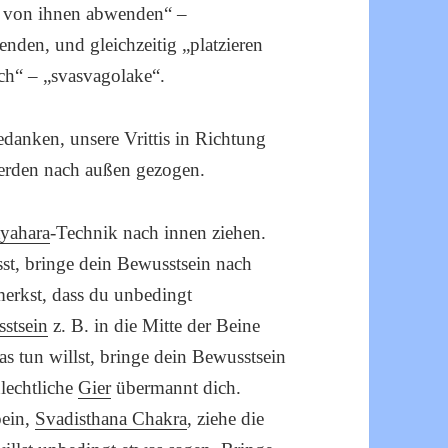
h von ihnen abwenden“ –
nden, und gleichzeitig „platzieren
ch“ – „svasvagolake“.
edanken, unsere Vrittis in Richtung
werden nach außen gezogen.
tyahara
-Technik nach innen ziehen.
sst, bringe dein Bewusstsein nach
erkst, dass du unbedingt
stsein
z. B. in die Mitte der Beine
 tun willst, bringe dein Bewusstsein
lechtliche
Gier
übermannt dich.
bein,
Svadisthana Chakra
, ziehe die