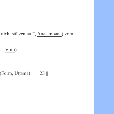
nicht stützen auf“,
Analambana
) vom
t“,
Vritti
)
n (Form,
Uttama
) || 23 ||