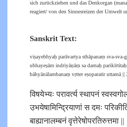
sich zurückziehen und das Denkorgan (manas
reagiert/ von den Sinnesreizen der Umwelt un
Sanskrit Text:
viṣayebhyaḥ parāvartya sthāpanaṃ sva-sva-g
ubhayeṣām indriyāṇāṃ sa damaḥ parikīrtitaḥ
bāhyānālambanaṃ vṛtter eṣoparatir uttamā || 2
विषयेभ्यः परावर्त्य स्थापनं स्वस्वगो
उभयेषामिन्द्रियाणां स दमः परिकीर्त
बाह्यानालम्बनं वृत्तेरेषोपरतिरुत्तमा ||