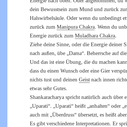
Energie nach oben. Oder angenommen, du wi
dein Bewusstsein zum Mund und zurück zur
Halswirbelsäule. Oder wenn du unbedingt etw
zurück zum
Manipura Chakra
. Wenn du unbe
Energie zurück zum
Muladhara Chakra
.
Ziehe deine Sinne, oder die Energie deiner S
nach außen, übe „Dama“. Beherrsche auf die
Und das ist eine Übung, die du machen kann
dass du einen Wunsch oder eine Gier verspür
nichts tust und deinen
Geist
nach innen richt
etwas sehr Gutes.
Shankaracharya spricht natürlich auch über 
„Uparati“. „Uparati“ heißt „anhalten“ oder 
auch mit „Überdruss“ übersetzt, es heißt abe
Es gibt verschiedene Interpretationen. Er spr