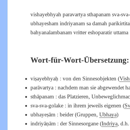
vishayebhyah paravartya sthapanam sva-sva-
ubhayesham indriyanam sa damah parikirtita
bahyanalambanam vritter eshoparatir uttama ||
Wort-für-Wort-Übersetzung:
viṣayebhyaḥ : von den Sinnesobjekten (
Vish
parāvartya : nachdem man sie abgewendet h
sthāpanam : das Platzieren, Unbeweglichmac
sva-sva-golake : in ihrem jeweils eigenen (
S
ubhayeṣām : beider (Gruppen,
Ubhaya
)
indriyāṇām : der Sinnesorgane (
Indriya
, d.h