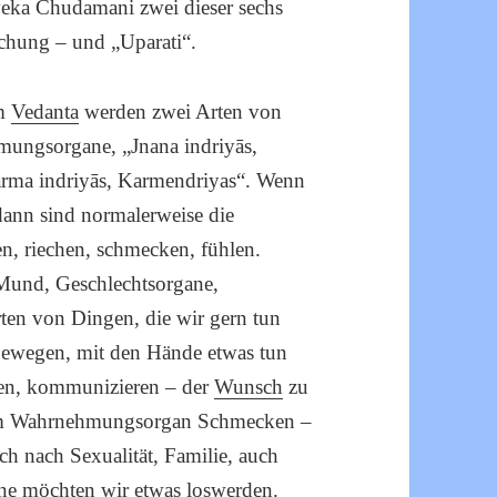
iveka Chudamani zwei dieser sechs
chung – und „Uparati“.
Im
Vedanta
werden zwei Arten von
mungsorgane, „Jnana indriyās,
rma indriyās, Karmendriyas“. Wenn
dann sind normalerweise die
, riechen, schmecken, fühlen.
Mund, Geschlechtsorgane,
ten von Dingen, die wir gern tun
bewegen, mit den Hände etwas tun
sen, kommunizieren – der
Wunsch
zu
dem Wahrnehmungsorgan Schmecken –
ch nach Sexualität, Familie, auch
ane möchten wir etwas loswerden.