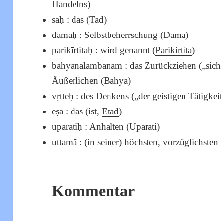
Handelns)
saḥ : das (
Tad
)
damaḥ : Selbstbeherrschung (
Dama
)
parikīrtitaḥ : wird genannt (
Parikirtita
)
bāhyānālambanam : das Zurückziehen („sich 
Äußerlichen (
Bahya
)
vṛtteḥ : des Denkens („der geistigen Tätigkei
eṣā : das (ist,
Etad
)
uparatiḥ : Anhalten (
Uparati
)
uttamā : (in seiner) höchsten, vorzüglichste
Kommentar