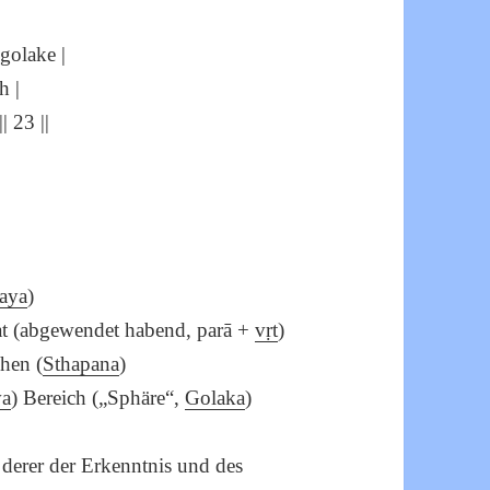
golake |
h |
 23 ||
aya
)
at (abgewendet habend, parā +
vṛt
)
hen (
Sthapana
)
va
) Bereich („Sphäre“,
Golaka
)
. derer der Erkenntnis und des