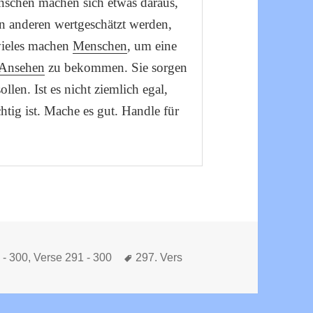
schen machen sich etwas daraus,
n anderen wertgeschätzt werden,
 vieles machen
Menschen
, um eine
Ansehen
zu bekommen. Sie sorgen
llen. Ist es nicht ziemlich egal,
tig ist. Mache es gut. Handle für
n
Schlagwörter
 - 300
,
Verse 291 - 300
297. Vers