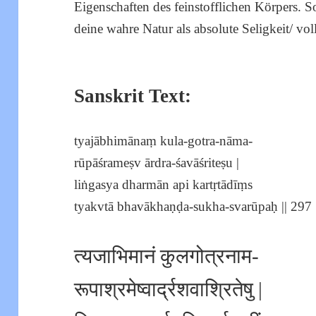
Eigenschaften des feinstofflichen Körpers. 
deine wahre Natur als absolute Seligkeit/ 
Sanskrit Text:
tyajābhimānaṃ kula-gotra-nāma-
rūpāśrameṣv ārdra-śavāśriteṣu |
liṅgasya dharmān api kartṛtādīṃs
tyakvtā bhavākhaṇḍa-sukha-svarūpaḥ || 297 |
त्यजाभिमानं कुलगोत्रनाम-
रूपाश्रमेष्वार्द्रशवाश्रितेषु |