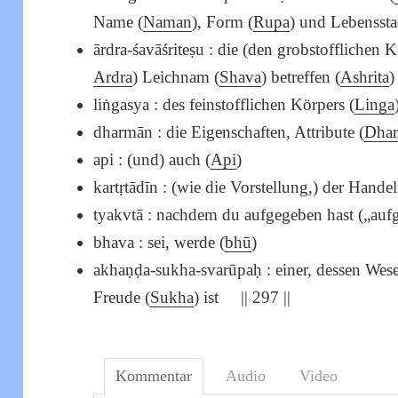
Name (
Naman
), Form (
Rupa
) und Lebensst
ārdra-śavāśriteṣu : die (den grobstofflichen 
Ardra
) Leichnam (
Shava
) betreffen (
Ashrita
)
liṅgasya : des feinstofflichen Körpers (
Linga
dharmān : die Eigenschaften, Attribute (
Dha
api : (und) auch (
Api
)
kartṛtādīn : (wie die Vorstellung,) der Handel
tyakvtā : nachdem du aufgegeben hast („au
bhava : sei, werde (
bhū
)
akhaṇḍa-sukha-svarūpaḥ : einer, dessen Wese
Freude (
Sukha
) ist || 297 ||
Kommentar
Audio
Video