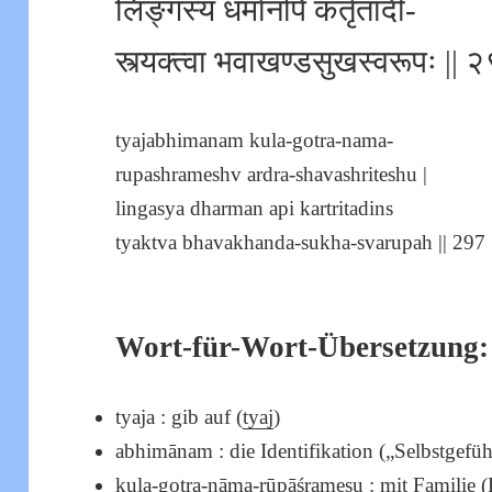
लिङ्गस्य धर्मानपि कर्तृतादीं-
स्त्यक्त्वा भवाखण्डसुखस्वरूपः || २
tyajabhimanam kula-gotra-nama-
rupashrameshv ardra-shavashriteshu |
lingasya dharman api kartritadins
tyaktva bhavakhanda-sukha-svarupah || 297 |
Wort-für-Wort-Übersetzung:
tyaja : gib auf (
tyaj
)
abhimānam : die Identifikation („Selbstgefü
kula-gotra-nāma-rūpāśrameṣu : mit Familie (