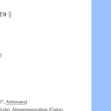
९७ ||
|
hl“,
Abhimana
)
Kula
), Abstammungslinie (
Gotra
),