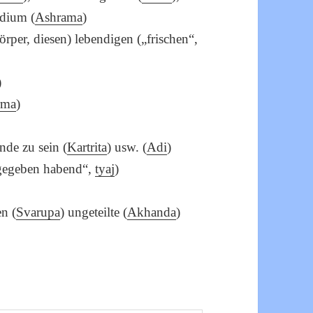
adium (
Ashrama
)
Körper, diesen) lebendigen („frischen“,
)
rma
)
nde zu sein (
Kartrita
) usw. (
Adi
)
fgegeben habend“,
tyaj
)
n (
Svarupa
) ungeteilte (
Akhanda
)