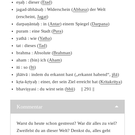
eṣaḥ : dieser (
Etad
)
jagad-ābhāsaḥ : Widerschein (
Abhasa
) der Welt
(erscheint,
Jagat
)
darpaṇāntaḥ : in (
Antar
) einem Spiegel (
Darpana
)
puram : eine Stadt (
Pura
)
yathā : wie (
Yatha
)
tat : dieses (
Tad
)
brahma : Absolute (
Brahman
)
aham : (bin) ich (
Aham
)
iti : so (
Iti
)
jñātvā : indem du erkannt hast („erkannt habend“,
jñā
)
kṛta-kṛtyaḥ : einer, der sein Ziel erreicht hat (
Kritakritya
)
bhaviṣyasi : du wirst sein (
bhū
) || 291 ||
Kommentar
Warst du heute schon gestresst? War dir alles zu viel?
Zweifelst du an dieser Welt? Denkst du, alles geht