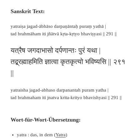
Sanskrit Text:
yatraiṣa jagad-ābhāso darpaṇāntaḥ puraṃ yathā |
tad brahmāham iti jñātvā kṛta-kṛtyo bhaviṣyasi || 291 ||
यत्रैष जगदाभासो दर्पणान्तः पुरं यथा |
तद्ब्रह्माहमिति ज्ञात्वा कृतकृत्यो भविष्यसि || २९१
||
yatraisha jagad-abhaso darpanantah puram yatha |
tad brahmaham iti jnatva krita-krityo bhavishyasi || 291 ||
Wort-für-Wort-Übersetzung:
yatra : das, in dem (
Yatra
)