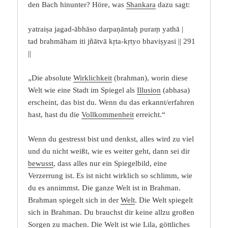
den Bach hinunter? Höre, was
Shankara
dazu sagt:
yatraiṣa jagad-ābhāso darpaṇāntaḥ puraṃ yathā |
tad brahmāham iti jñātvā kṛta-kṛtyo bhaviṣyasi || 291
||
„Die absolute
Wirklichkeit
(brahman), worin diese
Welt wie eine Stadt im Spiegel als
Illusion
(abhasa)
erscheint, das bist du. Wenn du das erkannt/erfahren
hast, hast du die
Vollkommenheit
erreicht.“
Wenn du gestresst bist und denkst, alles wird zu viel
und du nicht weißt, wie es weiter geht, dann sei dir
bewusst
, dass alles nur ein Spiegelbild, eine
Verzerrung ist. Es ist nicht wirklich so schlimm, wie
du es annimmst. Die ganze Welt ist in Brahman.
Brahman spiegelt sich in der
Welt
. Die Welt spiegelt
sich in Brahman. Du brauchst dir keine allzu großen
Sorgen
zu machen. Die Welt ist wie
Lila
, göttliches