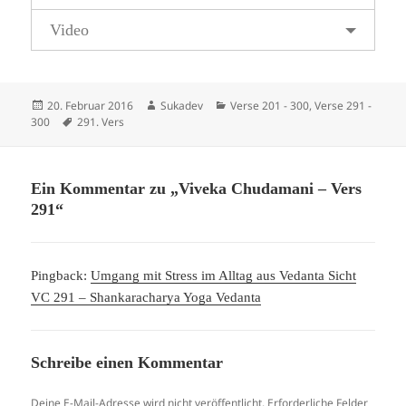
Video
Veröffentlicht
Autor
Kategorien
20. Februar 2016
Sukadev
Verse 201 - 300
,
Verse 291 -
am
Schlagwörter
300
291. Vers
Ein Kommentar zu „Viveka Chudamani – Vers
291“
Pingback:
Umgang mit Stress im Alltag aus Vedanta Sicht
VC 291 – Shankaracharya Yoga Vedanta
Schreibe einen Kommentar
Deine E-Mail-Adresse wird nicht veröffentlicht.
Erforderliche Felder