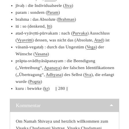
jīvaḥ : die Individualseele (
Jiva
)
param : sondern (
Param
)
brahma : das Absolute (
Brahman
)
iti : so (denkend,
Iti
)
atad-vyāvṛtti-pūrvakam : nach (
Purvaka
) Ausschluss
(
Vyavritti
) dessen, was nicht das (Absolute,
Atad
) ist
vāsanā-vegataḥ : durch das Ungestüm (
Vega
) der
Wünsche (
Vasana
)
prāpta-svādhyāsāpanayam : die Beendigung
(„Vertreibung“,
Apanaya
) der falschen Identifikationen
(„Übertragung“,
Adhyasa
) des Selbst (
Sva
), die erlangt
wurde (
Prapta
)
kuru : bewirke (
kṛ
) || 280 ||
Kommentar
Om Namah Shivaya und herzlich willkommen zum
Viveka Chudamani Vortrag, Viveka Chudamani