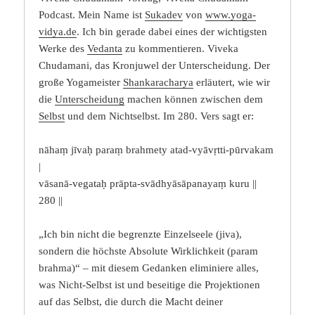
Podcast. Mein Name ist
Sukadev
von
www.yoga-
vidya.de
. Ich bin gerade dabei eines der wichtigsten
Werke des
Vedanta
zu kommentieren. Viveka
Chudamani, das Kronjuwel der Unterscheidung. Der
große Yogameister
Shankaracharya
erläutert, wie wir
die
Unterscheidung
machen können zwischen dem
Selbst
und dem Nichtselbst. Im 280. Vers sagt er:
nāhaṃ jīvaḥ paraṃ brahmety atad-vyāvṛtti-pūrvakam
|
vāsanā-vegataḥ prāpta-svādhyāsāpanayaṃ kuru ||
280 ||
„Ich bin nicht die begrenzte Einzelseele (jiva),
sondern die höchste Absolute Wirklichkeit (param
brahma)“ – mit diesem Gedanken eliminiere alles,
was Nicht-Selbst ist und beseitige die Projektionen
auf das Selbst, die durch die Macht deiner