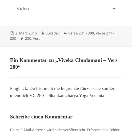
Video
Veröffentlicht
Autor
Kategorien
2. März 2016
Sukadev
Verse 201 - 300
,
Verse 271 -
am
Schlagwörter
280
280. Vers
Ein Kommentar zu „Viveka Chudamani – Vers
280“
Pingback:
Du bist nicht die begrenzte Einzelseele sondern
unendlich VC 280 – Shankaracharya Yoga Vedanta
Schreibe einen Kommentar
Deine E-Mail-Adresse wird nicht veröffentlicht.
Erforderliche Felder