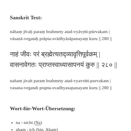
Sanskrit Text:
nāhaṃ jīvaḥ paraṃ brahmety atad-vyāvṛtti-pūrvakam |
vāsanā-vegataḥ prāpta-svādhyāsāpanayaṃ kuru || 280 ||
नाहं जीवः परं ब्रह्मेत्यतद्व्यावृत्तिपूर्वकम् |
वासनावेगतः प्राप्तस्वाध्यासापनयं कुरु || २८० ||
naham jivah param brahmety atad-vyavritti-purvakam |
vasana-vegatah prapta-svadhyasapanayam kuru || 280 ||
Wort-für-Wort-Übersetzung:
na : nicht (
Na
)
aham : ich (bin,
Aham
)