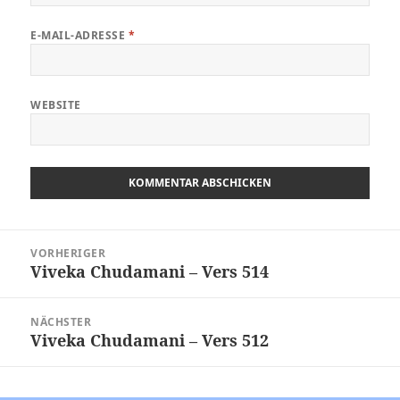
E-MAIL-ADRESSE
*
WEBSITE
Beitragsnavigation
VORHERIGER
Viveka Chudamani – Vers 514
Vorheriger
Beitrag:
NÄCHSTER
Viveka Chudamani – Vers 512
Nächster
Beitrag: