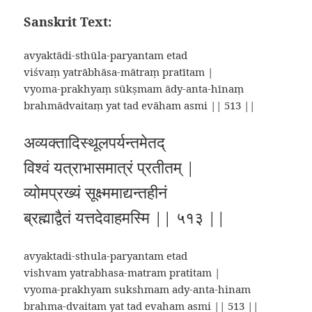
Sanskrit Text:
avyaktādi-sthūla-paryantam etad
viśvaṃ yatrābhāsa-mātraṃ pratītam |
vyoma-prakhyaṃ sūkṣmam ādy-anta-hīnaṃ
brahmādvaitaṃ yat tad evāham asmi || 513 ||
अव्यक्तादिस्थूलपर्यन्तमेतद्
विश्वं यत्राभासमात्रं प्रतीतम् |
व्योमप्रख्यं सूक्ष्ममाद्यन्तहीनं
ब्रह्माद्वैतं यत्तदेवाहमस्मि || ५१३ ||
avyaktadi-sthula-paryantam etad
vishvam yatrabhasa-matram pratitam |
vyoma-prakhyam sukshmam ady-anta-hinam
brahma-dvaitam yat tad evaham asmi || 513 ||