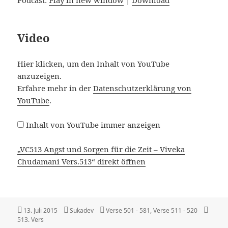
Podcast:
Play in new window
|
Download
Video
„VC513
Hier klicken, um den Inhalt von YouTube
ANGST
anzuzeigen.
UND
SORGEN
Erfahre mehr in der
Datenschutzerklärung von
FÜR
YouTube
.
DIE
ZEIT
–
Inhalt von YouTube immer anzeigen
VIVEKA
CHUDAMANI
VERS.513“
„VC513 Angst und Sorgen für die Zeit – Viveka
VON
Chudamani Vers.513“ direkt öffnen
YOUTUBE
ANZEIGEN
Veröffentlicht
Autor
Kategorien
Schla
13. Juli 2015
Sukadev
Verse 501 - 581
,
Verse 511 - 520
am
513. Vers