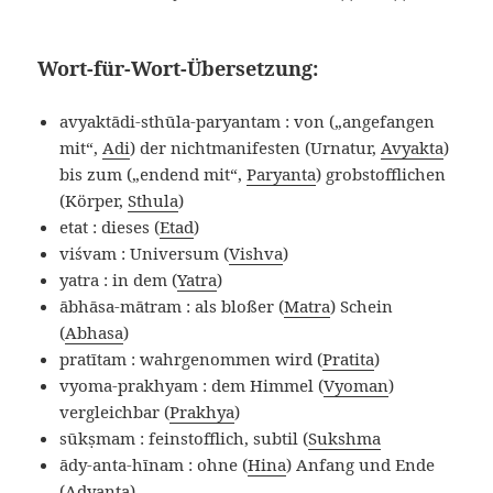
Wort-für-Wort-Übersetzung:
avyaktādi-sthūla-paryantam : von („angefangen
mit“,
Adi
) der nichtmanifesten (Urnatur,
Avyakta
)
bis zum („endend mit“,
Paryanta
) grobstofflichen
(Körper,
Sthula
)
etat : dieses (
Etad
)
viśvam : Universum (
Vishva
)
yatra : in dem (
Yatra
)
ābhāsa-mātram : als bloßer (
Matra
) Schein
(
Abhasa
)
pratītam : wahrgenommen wird (
Pratita
)
vyoma-prakhyam : dem Himmel (
Vyoman
)
vergleichbar (
Prakhya
)
sūkṣmam : feinstofflich, subtil (
Sukshma
ādy-anta-hīnam : ohne (
Hina
) Anfang und Ende
(
Adyanta
)