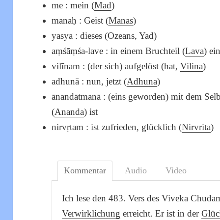
me : mein (
Mad
)
manaḥ : Geist (
Manas
)
yasya : dieses (Ozeans,
Yad
)
aṃśāṃśa-lave : in einem Bruchteil (
Lava
) ei
vilīnam : (der sich) aufgelöst (hat,
Vilina
)
adhunā : nun, jetzt (
Adhuna
)
ānandātmanā : (eins geworden) mit dem Selb
(
Ananda
) ist
nirvṛtam : ist zufrieden, glücklich (
Nirvrita
) 
Kommentar
Audio
Video
Ich lese den 483. Vers des Viveka Chudam
Verwirklichung
erreicht. Er ist in der
Glüc