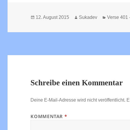
Veröffentlicht
Autor
Kategorien
12. August 2015
Sukadev
Verse 401 
am
Schreibe einen Kommentar
Deine E-Mail-Adresse wird nicht veröffentlicht.
E
KOMMENTAR
*