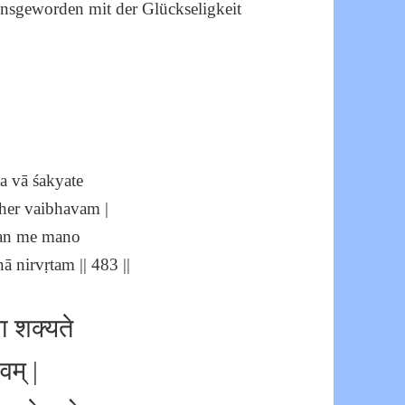
einsgeworden mit der Glückseligkeit
 vā śakyate
her vaibhavam |
jan me mano
nirvṛtam || 483 ||
वा शक्यते
वम् |