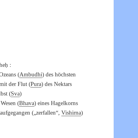
heḥ :
 Ozeans (
Ambudhi
) des höchsten
 mit der Flut (
Pura
) des Nektars
lbst (
Sva
)
s Wesen (
Bhava
) eines Hagelkorns
 aufgegangen („zerfallen“,
Vishirna
)