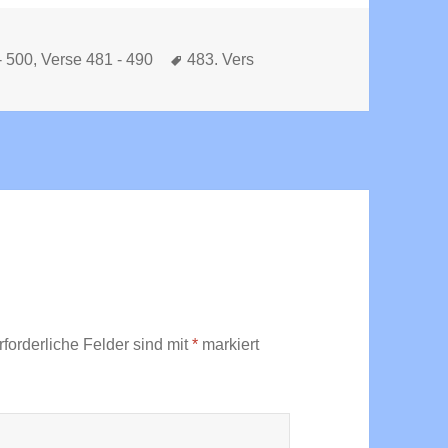
Schlagwörter
- 500
,
Verse 481 - 490
483. Vers
rforderliche Felder sind mit
*
markiert