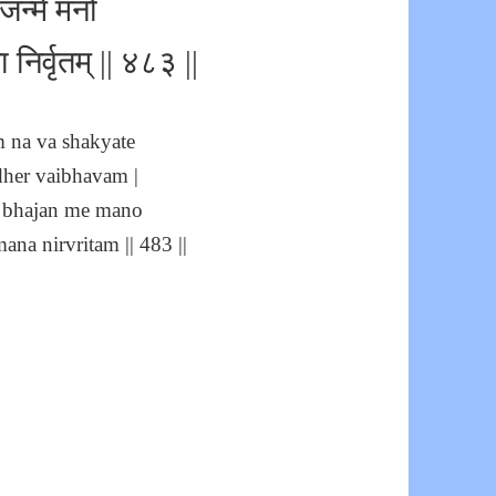
जन्मे मनो
निर्वृतम् || ४८३ ||
 na va shakyate
dher vaibhavam |
m bhajan me mano
a nirvritam || 483 ||