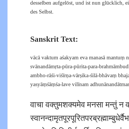
desselben aufgelöst, und ist nun glücklich, 
des Selbst.
Sanskrit Text:
vācā vaktum aśakyam eva manasā mantuṃ na
svānandāmṛta-pūra-pūrita-para-brahmāmbud
ambho-rāśi-viśīrṇa-vārṣika-śilā-bhāvaṃ bha
yasyāṃśāṃśa-lave vilīnam adhunānandātmanā 
वाचा वक्तुमशक्यमेव मनसा मन्तुं न 
स्वानन्दामृतपूरपूरितपरब्रह्माम्बुधेर्वैभ