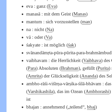
eva : ganz (
Eva
)
manasā : mit dem Geist (
Manas
)
mantum : sich vorzusstellen (
man
)
na : nicht (
Na
)
vā : oder (
Va
)
śakyate : ist möglich (
śak
)
svānandāmṛta-pūra-pūrita-para-brahmāmbud
vaibhavam : die Herrlichkeit (
Vaibhava
) des
(
Para
) Absoluten (
Brahman
), gefüllt (
Purita
)
(
Amrita
) der Glückseligkeit (
Ananda
) des Se
ambho-rāśi-viśīrṇa-vārṣika-śilā-bhāvam : da
(
Varshikashila
), das im Ozean (
Ambhorashi
)
ist
bhajan : annehmend („teilend“,
bhaj
)