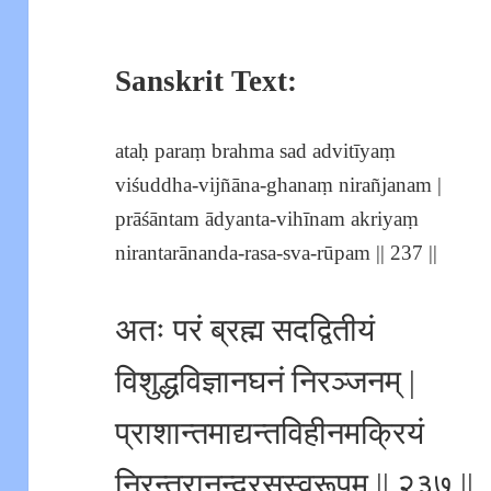
Sanskrit Text:
ataḥ paraṃ brahma sad advitīyaṃ
viśuddha-vijñāna-ghanaṃ nirañjanam |
prāśāntam ādyanta-vihīnam akriyaṃ
nirantarānanda-rasa-sva-rūpam || 237 ||
अतः परं ब्रह्म सदद्वितीयं
विशुद्धविज्ञानघनं निरञ्जनम् |
प्राशान्तमाद्यन्तविहीनमक्रियं
निरन्तरानन्दरसस्वरूपम् || २३७ ||