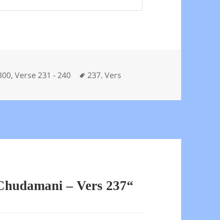
Schlagwörter
300
,
Verse 231 - 240
237. Vers
Chudamani – Vers 237“