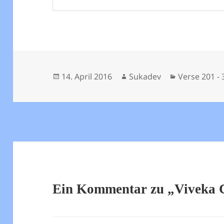
Veröffentlicht
Autor
Kategorien
14. April 2016
Sukadev
Verse 201 - 
am
Ein Kommentar zu „Viveka 