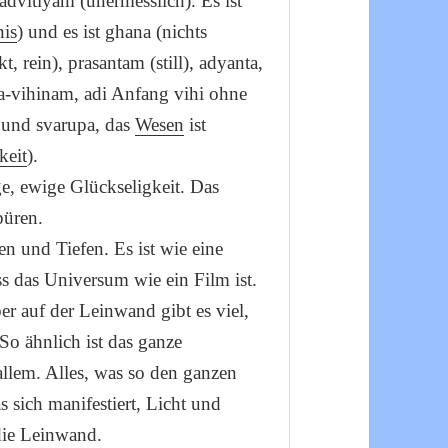
t advitiyam (unermesslich). Es ist
nis
) und es ist ghana (nichts
t, rein), prasantam (still), adyanta,
-vihinam, adi Anfang vihi ohne
d und svarupa, das
Wesen
ist
keit
).
ge, ewige Glückseligkeit. Das
püren.
n und Tiefen. Es ist wie eine
ss das Universum wie ein Film ist.
r auf der Leinwand gibt es viel,
So ähnlich ist das ganze
allem. Alles, was so den ganzen
as sich manifestiert, Licht und
die Leinwand.