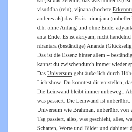
sat (ist das Seiende, das was immer ist) is
visuddha (rein), vijnana (höchste
Erkennt
anderes als) das. Es ist niranjana (unbefleck
d.h. ohne Anfang und ohne Ende, adyanta
anta Ende. Es ist akriyam, nicht handeln
nirantara (beständige)
Ananda
(
Glückselig
Das ist die Essenz hinter allem – beständi
kannst du zwischendurch immer wieder s
Das
Universum
geht äußerlich durch Höhe
Lichtshow. Du könntest dir vorstellen, da
Die Leinwand bleibt immer unbewegt. Abe
was passiert. Die Leinwand ist unberührt. 
Universum
wie
Brahman
, unberührt von 
Tag passiert, alles, was geschieht, alles, w
Schatten, Worte und Bilder und dahinter 