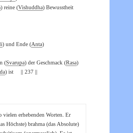
a
) reine (
Vishuddha
) Bewusstheit
i
) und Ende (
Anta
)
n (
Svarupa
) der Geschmack (
Rasa
)
da
) ist || 237 ||
so vielen erhebenden Worten. Er
das Höchste) brahma (das Absolute)