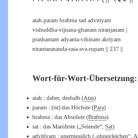
atah param brahma sad advitiyam
vishuddha-vijnana-ghanam niranjanam |
prashantam adyanta-vihinam akriyam
nirantarananda-rasa-sva-rupam || 237 ||
Wort-für-Wort-Übersetzung:
ataḥ : daher, deshalb (
Atas
)
param : (ist) das Höchste (
Para
)
brahma : das Absolute (
Brahma
)
sat : das Manifeste („Seiende“,
Sat
)
advitīyam : unermesslich („ohnegleichen“,
A