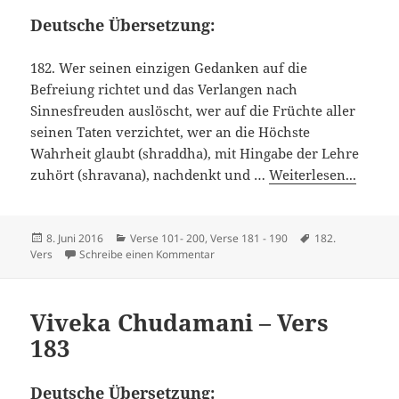
Deutsche Übersetzung:
182. Wer seinen einzigen Gedanken auf die
Befreiung richtet und das Verlangen nach
Sinnesfreuden auslöscht, wer auf die Früchte aller
seinen Taten verzichtet, wer an die Höchste
Wahrheit glaubt (shraddha), mit Hingabe der Lehre
zuhört (shravana), nachdenkt und …
Weiterlesen...
Veröffentlicht
Kategorien
Schlagwörter
8. Juni 2016
Verse 101- 200
,
Verse 181 - 190
182.
am
zu Viveka Chudamani – Vers 182
Vers
Schreibe einen Kommentar
Viveka Chudamani – Vers
183
Deutsche Übersetzung: