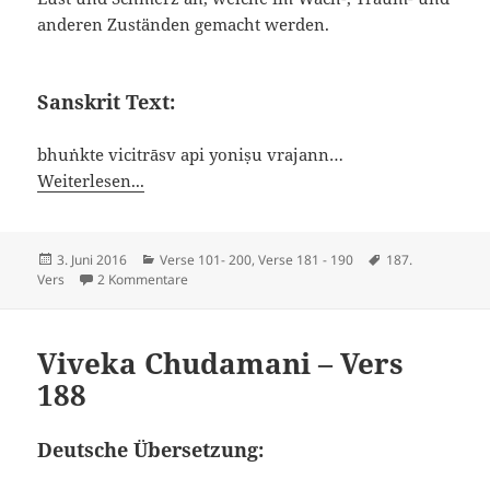
anderen Zuständen gemacht werden.
Sanskrit Text:
bhuṅkte vicitrāsv api yoniṣu vrajann…
Weiterlesen...
Veröffentlicht
Kategorien
Schlagwörter
3. Juni 2016
Verse 101- 200
,
Verse 181 - 190
187.
am
zu Viveka Chudamani – Vers 187
Vers
2 Kommentare
Viveka Chudamani – Vers
188
Deutsche Übersetzung: