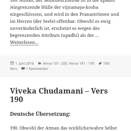
/eingrenzende Hülle der vijnamaya-kosha
eingeschlossen, und wird in den Pranaströmen und
im Herzen (der Seele) offenbar. Obwohl es ewig
unveränderlich ist, erscheint es wegen des
begrenzenden Attributs (upadhi) als der …
Weiterlesen...
Veröffentlicht
Kategorien
Schlagwörter
1. Juni 2016
Verse 101- 200
,
Verse 181 - 190
189.
am
zu Viveka Chudamani – Vers 189
Vers
1 Kommentar
Viveka Chudamani – Vers
190
Deutsche Übersetzung:
190. Obwohl der Atman das wirkliche/wahre Selbst