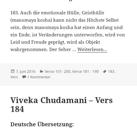
183. Auch die emotionale Hülle, Geisthülle
(manomaya kosha) kann nicht das Höchste Selbst
sein, denn manomaya kosha hat einen Anfang und
ein Ende, ist Veränderungen unterworfen, wird von
Leid und Freude geprägt, wird als Objekt
wahrgenommen. Der Seher …
Weiterlesen...
Veröffentlicht
Kategorien
Schlagwörter
7. Juni 2016
Verse 101- 200
,
Verse 181 - 190
183.
am
zu Viveka Chudamani – Vers 183
Vers
1 Kommentar
Viveka Chudamani – Vers
184
Deutsche Übersetzung: