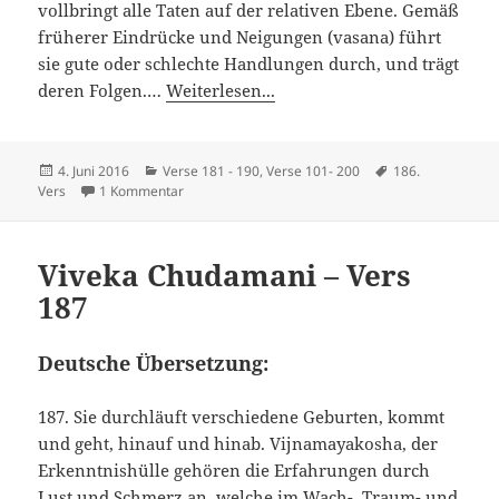
vollbringt alle Taten auf der relativen Ebene. Gemäß
früherer Eindrücke und Neigungen (vasana) führt
sie gute oder schlechte Handlungen durch, und trägt
deren Folgen.…
Weiterlesen...
Veröffentlicht
Kategorien
Schlagwörter
4. Juni 2016
Verse 181 - 190
,
Verse 101- 200
186.
am
zu Viveka Chudamani – Vers 186
Vers
1 Kommentar
Viveka Chudamani – Vers
187
Deutsche Übersetzung:
187. Sie durchläuft verschiedene Geburten, kommt
und geht, hinauf und hinab. Vijnamayakosha, der
Erkenntnishülle gehören die Erfahrungen durch
Lust und Schmerz an, welche im Wach-, Traum- und