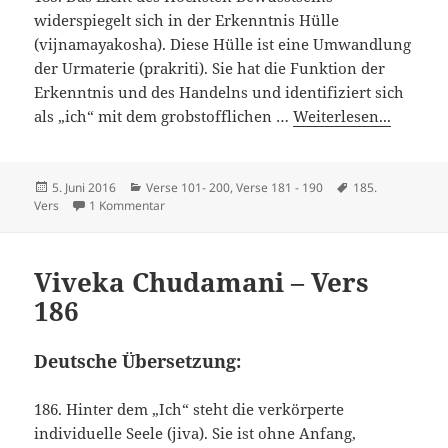
widerspiegelt sich in der Erkenntnis Hülle
(vijnamayakosha). Diese Hülle ist eine Umwandlung
der Urmaterie (prakriti). Sie hat die Funktion der
Erkenntnis und des Handelns und identifiziert sich
als „ich“ mit dem grobstofflichen …
Weiterlesen...
Veröffentlicht
Kategorien
Schlagwörter
5. Juni 2016
Verse 101- 200
,
Verse 181 - 190
185.
am
zu Viveka Chudamani – Vers 185
Vers
1 Kommentar
Viveka Chudamani – Vers
186
Deutsche Übersetzung:
186. Hinter dem „Ich“ steht die verkörperte
individuelle Seele (jiva). Sie ist ohne Anfang,