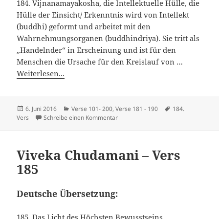
184. Vijnanamayakosha, die Intellektuelle Hülle, die
Hülle der Einsicht/ Erkenntnis wird von Intellekt
(buddhi) geformt und arbeitet mit den
Wahrnehmungsorganen (buddhindriya). Sie tritt als
„Handelnder“ in Erscheinung und ist für den
Menschen die Ursache für den Kreislauf von …
Weiterlesen...
Veröffentlicht
Kategorien
Schlagwörter
6. Juni 2016
Verse 101- 200
,
Verse 181 - 190
184.
am
zu Viveka Chudamani – Vers 184
Vers
Schreibe einen Kommentar
Viveka Chudamani – Vers
185
Deutsche Übersetzung:
185. Das Licht des Höchsten Bewusstseins