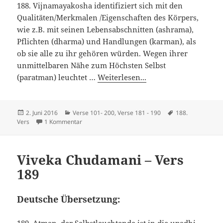
188. Vijnamayakosha identifiziert sich mit den
Qualitäten/Merkmalen /Eigenschaften des Körpers,
wie z.B. mit seinen Lebensabschnitten (ashrama),
Pflichten (dharma) und Handlungen (karman), als
ob sie alle zu ihr gehören würden. Wegen ihrer
unmittelbaren Nähe zum Höchsten Selbst
(paratman) leuchtet …
Weiterlesen...
Veröffentlicht
Kategorien
Schlagwörter
2. Juni 2016
Verse 101- 200
,
Verse 181 - 190
188.
am
zu Viveka Chudamani – Vers 188
Vers
1 Kommentar
Viveka Chudamani – Vers
189
Deutsche Übersetzung:
189. Atman, der Selbstleuchtende ist in die upadhi