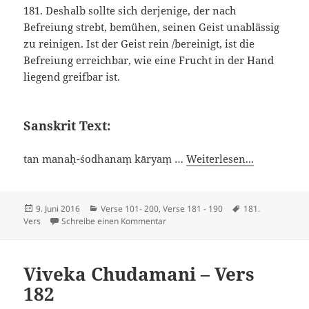
181. Deshalb sollte sich derjenige, der nach
Befreiung strebt, bemühen, seinen Geist unablässig
zu reinigen. Ist der Geist rein /bereinigt, ist die
Befreiung erreichbar, wie eine Frucht in der Hand
liegend greifbar ist.
Sanskrit Text:
tan manaḥ-śodhanaṃ kāryaṃ …
Weiterlesen...
Veröffentlicht
Kategorien
Schlagwörter
9. Juni 2016
Verse 101- 200
,
Verse 181 - 190
181.
am
zu Viveka Chudamani – Vers 181
Vers
Schreibe einen Kommentar
Viveka Chudamani – Vers
182