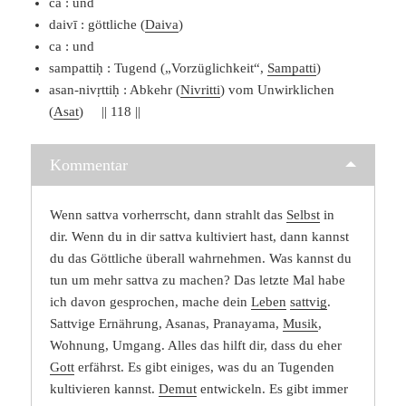
ca : und
daivī : göttliche (
Daiva
)
ca : und
sampattiḥ : Tugend („Vorzüglichkeit“,
Sampatti
)
asan-nivṛttiḥ : Abkehr (
Nivritti
) vom Unwirklichen
(
Asat
) || 118 ||
Kommentar
Wenn sattva vorherrscht, dann strahlt das
Selbst
in
dir. Wenn du in dir sattva kultiviert hast, dann kannst
du das Göttliche überall wahrnehmen. Was kannst du
tun um mehr sattva zu machen? Das letzte Mal habe
ich davon gesprochen, mache dein
Leben
sattvig
.
Sattvige Ernährung, Asanas, Pranayama,
Musik
,
Wohnung, Umgang. Alles das hilft dir, dass du eher
Gott
erfährst. Es gibt einiges, was du an Tugenden
kultivieren kannst.
Demut
entwickeln. Es gibt immer