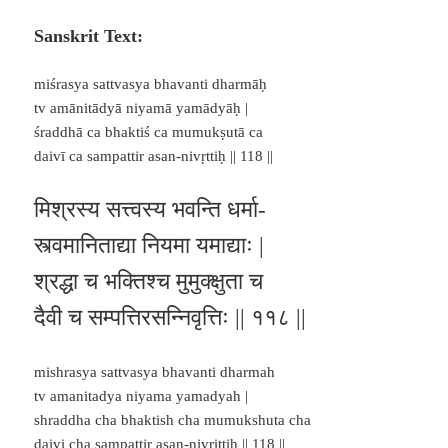
Sanskrit Text:
miśrasya sattvasya bhavanti dharmāḥ
tv amānitādyā niyamā yamādyāḥ |
śraddhā ca bhaktiś ca mumukṣutā ca
daivī ca sampattir asan-nivṛttiḥ || 118 ||
मिश्रस्य सत्त्वस्य भवन्ति धर्मा-
स्त्वमानिताद्या नियमा यमाद्याः |
श्रद्धा च भक्तिश्च मुमुक्क्षुता च
दैवी च सम्पत्तिरसन्निवृत्तिः || ११८ ||
mishrasya sattvasya bhavanti dharmah
tv amanitadya niyama yamadyah |
shraddha cha bhaktish cha mumukshuta cha
daivi cha sampattir asan-nivrittih || 118 ||