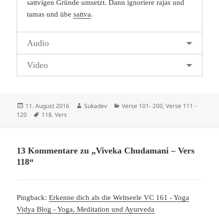
sattvigen Gründe umsetzt. Dann ignoriere rajas und
tamas und übe
sattva
.
Audio
Video
Veröffentlicht
Autor
Kategorien
11. August 2016
Sukadev
Verse 101- 200
,
Verse 111 -
am
Schlagwörter
120
118. Vers
13 Kommentare zu „Viveka Chudamani – Vers
118“
Pingback:
Erkenne dich als die Weltseele VC 161 - Yoga
Vidya Blog - Yoga, Meditation und Ayurveda