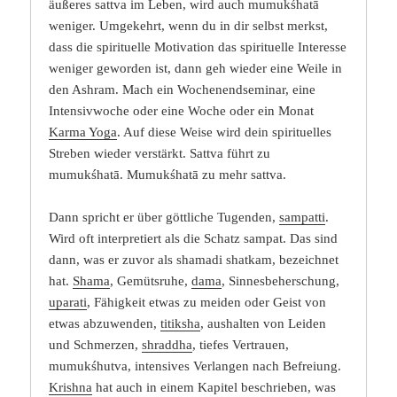
äußeres sattva im Leben, wird auch mumukśhatā
weniger. Umgekehrt, wenn du in dir selbst merkst,
dass die spirituelle Motivation das spirituelle Interesse
weniger geworden ist, dann geh wieder eine Weile in
den Ashram. Mach ein Wochenendseminar, eine
Intensivwoche oder eine Woche oder ein Monat
Karma Yoga
. Auf diese Weise wird dein spirituelles
Streben wieder verstärkt. Sattva führt zu
mumukśhatā. Mumukśhatā zu mehr sattva.
Dann spricht er über göttliche Tugenden,
sampatti
.
Wird oft interpretiert als die Schatz sampat. Das sind
dann, was er zuvor als shamadi shatkam, bezeichnet
hat.
Shama
, Gemütsruhe,
dama
, Sinnesbeherschung,
uparati
, Fähigkeit etwas zu meiden oder Geist von
etwas abzuwenden,
titiksha
, aushalten von Leiden
und Schmerzen,
shraddha
, tiefes Vertrauen,
mumukśhutva, intensives Verlangen nach Befreiung.
Krishna
hat auch in einem Kapitel beschrieben, was