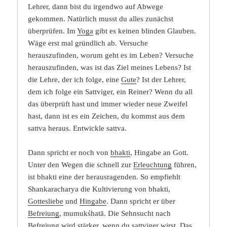
Lehrer, dann bist du irgendwo auf Abwege
gekommen. Natürlich musst du alles zunächst
überprüfen. Im
Yoga
gibt es keinen blinden Glauben.
Wäge erst mal gründlich ab. Versuche
herauszufinden, worum geht es im Leben? Versuche
herauszufinden, was ist das Ziel meines Lebens? Ist
die Lehre, der ich folge, eine
Gute
? Ist der Lehrer,
dem ich folge ein Sattviger, ein Reiner? Wenn du all
das überprüft hast und immer wieder neue Zweifel
hast, dann ist es ein Zeichen, du kommst aus dem
sattva heraus. Entwickle sattva.
Dann spricht er noch von
bhakti
, Hingabe an Gott.
Unter den Wegen die schnell zur
Erleuchtung
führen,
ist bhakti eine der herausragenden. So empfiehlt
Shankaracharya die Kultivierung von bhakti,
Gottesliebe
und
Hingabe
. Dann spricht er über
Befreiung
, mumukśhatā. Die Sehnsucht nach
Befreiung wird stärker, wenn du sattviger wirst. Das