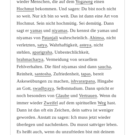
wieder Menschen, die auf dem
Yogaweg
einen
Hochmut
bekommen. Und sagen: Du bist noch nicht
so weit. Nur ich bin so weit. Das ist dann eine Art von
Hochmut. Sein nicht hochmütig. Sei demütig. Dann
sagt er
yamas
und
niyamas
. Du kennst die yamas und
niyamas von
Patanjali
wahrscheinlich.
Ahimsa
, nicht
verletzten,
satya
, Wahrhaftigkeit,
asteya
, nicht
stehlen,
aparigraha
, Unbestechlichkeit,
brahmacharya
, Vermeidung von sexuellem
Fehlverhalten. Die fünf niyamas sind dann
saucha
,
Reinheit,
santosha
, Zufriedenheit,
tapas
, bereit
Askeseübungen zu machen,
ishvararpana
, Hingabe
an Gott,
swadhyaya
, Selbststudium. Dann spricht er
noch besonders von
Glaube
und
Vertrauen
. Wenn du
immer wieder
Zweifel
auf dem spirituellen
Weg
hast.
Dann ist das oft ein Zeichen, dein sattva ist weniger
geworden. Anstatt zu sagen: Ich muss jetzt wieder
überlegen und nachdenken. Du musst sattviger leben.
Es heißt auch, wenn du unzufrieden bist mit deinem