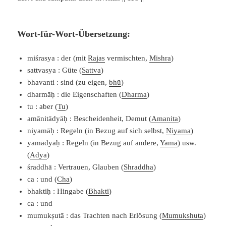
Wort-für-Wort-Übersetzung:
miśrasya : der (mit
Rajas
vermischten,
Mishra
)
sattvasya : Güte (
Sattva
)
bhavanti : sind (zu eigen,
bhū
)
dharmāḥ : die Eigenschaften (
Dharma
)
tu : aber (
Tu
)
amānitādyāḥ : Bescheidenheit, Demut (
Amanita
)
niyamāḥ : Regeln (in Bezug auf sich selbst,
Niyama
)
yamādyāḥ : Regeln (in Bezug auf andere,
Yama
) usw.
(
Adya
)
śraddhā : Vertrauen, Glauben (
Shraddha
)
ca : und (
Cha
)
bhaktiḥ : Hingabe (
Bhakti
)
ca : und
mumukṣutā : das Trachten nach Erlösung (
Mumukshuta
)