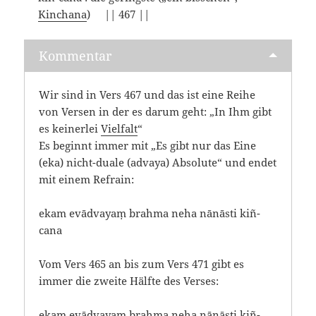
Kinchana
) || 467 ||
Kommentar
Wir sind in Vers 467 und das ist eine Reihe
von Versen in der es darum geht: „In Ihm gibt
es keinerlei
Vielfalt
“
Es beginnt immer mit „Es gibt nur das Eine
(eka) nicht-duale (advaya) Absolute“ und endet
mit einem Refrain:
ekam evādvayaṃ brahma neha nānāsti kiñ-
cana
Vom Vers 465 an bis zum Vers 471 gibt es
immer die zweite Hälfte des Verses:
ekam evādvayaṃ brahma neha nānāsti kiñ-