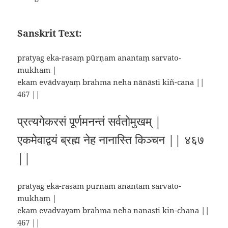
Sanskrit Text:
pratyag eka-rasaṃ pūrṇam anantaṃ sarvato-
mukham |
ekam evādvayaṃ brahma neha nānāsti kiñ-cana ||
467 ||
प्रत्यगेकरसं पूर्णमनन्तं सर्वतोमुखम् |
एकमेवाद्वयं ब्रह्म नेह नानास्ति किञ्चन || ४६७
||
pratyag eka-rasam purnam anantam sarvato-
mukham |
ekam evadvayam brahma neha nanasti kin-chana ||
467 ||