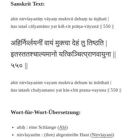
Sanskrit Text:
ahir nirvlayanīṃ vāyaṃ muktvā dehaṃ tu tiṣṭhati |
itas tataś cālyamāno yat kiñ-cit prāṇa-vāyunā || 550 ||
अहिर्निर्व्लयनीं वायं मुक्त्वा देहं तु तिष्ठति |
इतस्ततश्चाल्यमानो यत्किञ्चित्प्राणवायुना ||
५५० ||
ahir nirvlayanim vayam muktva deham tu tishthati |
itas tatash chalyamano yat kin-chit prana-vayuna || 550 ||
Wort-für-Wort-Übersetzung:
ahiḥ : eine Schlange (
Ahi
)
nirvlayanīm : (ihre) abgestreifte Haut (
Nirvlayani
)