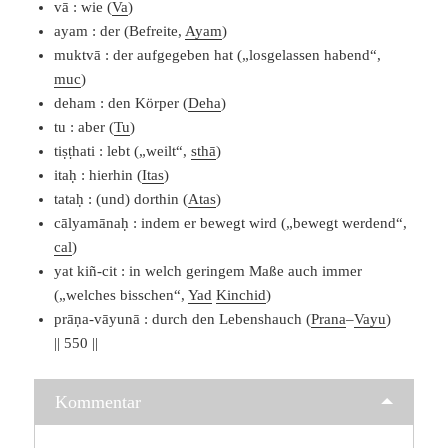
vā : wie (
Va
)
ayam : der (Befreite,
Ayam
)
muktvā : der aufgegeben hat („losgelassen habend“,
muc
)
deham : den Körper (
Deha
)
tu : aber (
Tu
)
tiṣṭhati : lebt („weilt“,
sthā
)
itaḥ : hierhin (
Itas
)
tataḥ : (und) dorthin (
Atas
)
cālyamānaḥ : indem er bewegt wird („bewegt werdend“,
cal
)
yat kiñ-cit : in welch geringem Maße auch immer
(„welches bisschen“,
Yad
Kinchid
)
prāṇa-vāyunā : durch den Lebenshauch (
Prana
–
Vayu
)
|| 550 ||
Kommentar