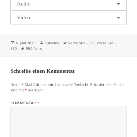
Audio
Video
Veröffentlicht
Autor
Kategorien
6. Juni 2015
Sukadev
Verse 501 - 581
,
Verse 541 -
am
Schlagwörter
550
550. Vers
Schreibe einen Kommentar
Deine E-Mail-Adresse wird nicht veröffentlicht.
Erforderliche Felder
sind mit
*
markiert
KOMMENTAR
*