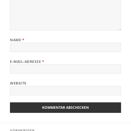
NAME
*
E-MAIL-ADRESSE
*
WEBSITE
Beitragsnavigation
VORHERIGER