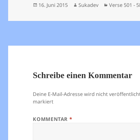
Veröffentlicht
Autor
Kategorien
16. Juni 2015
Sukadev
Verse 501 - 
am
Schreibe einen Kommentar
Deine E-Mail-Adresse wird nicht veröffentlicht
markiert
KOMMENTAR
*