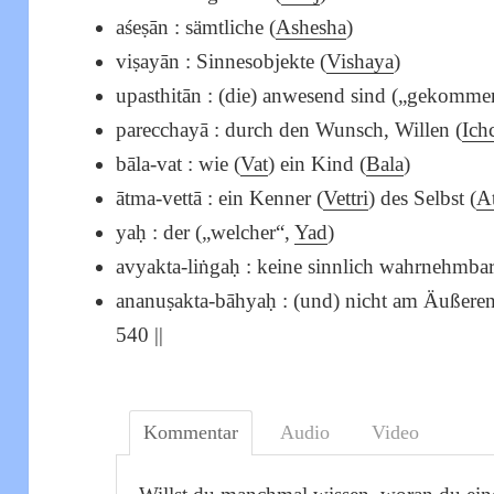
aśeṣān : sämtliche (
Ashesha
)
viṣayān : Sinnesobjekte (
Vishaya
)
upasthitān : (die) anwesend sind („gekomm
parecchayā : durch den Wunsch, Willen (
Ich
bāla-vat : wie (
Vat
) ein Kind (
Bala
)
ātma-vettā : ein Kenner (
Vettri
) des Selbst (
A
yaḥ : der („welcher“,
Yad
)
avyakta-liṅgaḥ : keine sinnlich wahrnehmbar
ananuṣakta-bāhyaḥ : (und) nicht am Äußeren
540 ||
Kommentar
Audio
Video