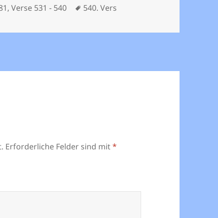
Schlagwörter
581
,
Verse 531 - 540
540. Vers
.
Erforderliche Felder sind mit
*