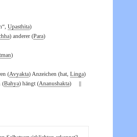
en“,
Upasthita
)
chha
) anderer (
Para
)
tman
)
en (
Avyakta
) Anzeichen (hat,
Linga
)
 (
Bahya
) hängt (
Ananushakta
) ||