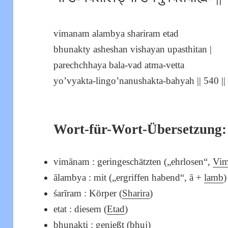
vimanam alambya shariram etad
bhunakty asheshan vishayan upasthitan |
parechchhaya bala-vad atma-vetta
yo’vyakta-lingo’nanushakta-bahyah || 540 ||
Wort-für-Wort-Übersetzung:
vimānam : geringeschätzten („ehrlosen“,
Vim
ālambya : mit („ergriffen habend“, ā +
lamb
)
śarīram : Körper (
Sharira
)
etat : diesem (
Etad
)
bhunakti : genießt (
bhuj
)