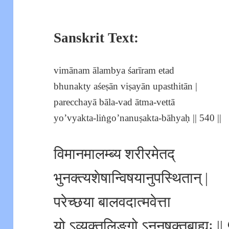
Sanskrit Text:
vimānam ālambya śarīram etad
bhunakty aśeṣān viṣayān upasthitān |
parecchayā bāla-vad ātma-vettā
yo’vyakta-liṅgo’nanuṣakta-bāhyaḥ || 540 ||
विमानमालम्ब्य शरीरमेतद्
भुनक्त्यशेषान्विषयानुपस्थितान् |
परेच्छया बालवदात्मवेत्ता
यो ऽव्यक्तलिङ्गो ऽननुषक्तबाह्यः ||