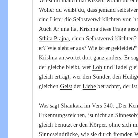
Willst du manchmal wissen, woran du eine
Woher du weißt du, dass jemand selbstverwi
eine Liste: die Selbstverwirklichten von h
Auch
Arjuna
hat
Krishna
diese Frage gest
Sthita Prajna
, einen Selbstverwirklichten? 
er? Wie sieht er aus? Wie ist er gekleidet?“
Krishna antwortet dort ganz anders. Er sa
der gleiche bleibt, wer
Lob
und Tadel glei
gleich erträgt, wer den Sünder, den
Heilig
gleichen
Geist
der
Liebe
betrachtet, der is
Was sagt
Shankara
im Vers 540: „Der Ke
Erkennungszeichen, ist nicht an Sinneso
gleich benutzt er den
Körper
, ohne sich mi
Sinneseindrücke, wie sie durch fremden 