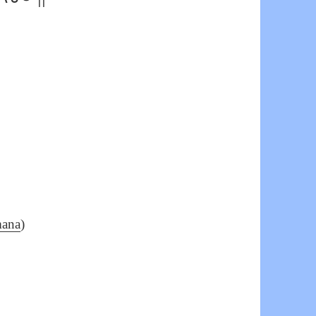
ana
)