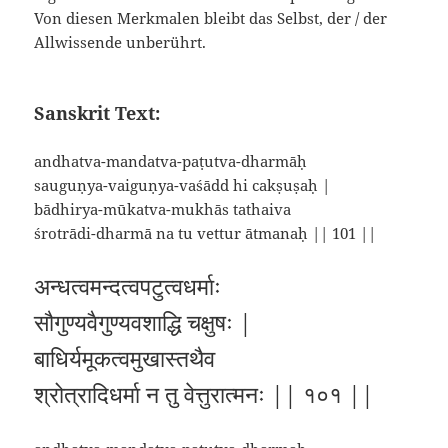
Von diesen Merkmalen bleibt das Selbst, der / der
Allwissende unberührt.
Sanskrit Text:
andhatva-mandatva-paṭutva-dharmāḥ
sauguṇya-vaiguṇya-vaśādd hi cakṣuṣaḥ |
bādhirya-mūkatva-mukhās tathaiva
śrotrādi-dharmā na tu vettur ātmanaḥ || 101 ||
अन्धत्वमन्दत्वपटुत्वधर्माः
सौगुण्यवैगुण्यवशाद्धि चक्षुषः |
बाधिर्यमूकत्वमुखास्तथैव
श्रोत्रादिधर्मा न तु वेत्तुरात्मनः || १०१ ||