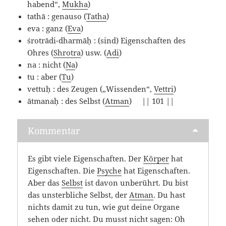
habend“,
Mukha
)
tathā : genauso (
Tatha
)
eva : ganz (
Eva
)
śrotrādi-dharmāḥ : (sind) Eigenschaften des
Ohres (
Shrotra
) usw. (
Adi
)
na : nicht (
Na
)
tu : aber (
Tu
)
vettuḥ : des Zeugen („Wissenden“,
Vettri
)
ātmanaḥ : des Selbst (
Atman
) || 101 ||
Kommentar
Es gibt viele Eigenschaften. Der
Körper
hat
Eigenschaften. Die
Psyche
hat Eigenschaften.
Aber das
Selbst
ist davon unberührt. Du bist
das unsterbliche Selbst, der
Atman
. Du hast
nichts damit zu tun, wie gut deine Organe
sehen oder nicht. Du musst nicht sagen: Oh