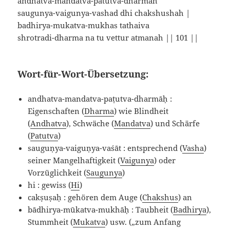
andhatva-mandatva-patutva-dharmah
saugunya-vaigunya-vashad dhi chakshushah |
badhirya-mukatva-mukhas tathaiva
shrotradi-dharma na tu vettur atmanah || 101 ||
Wort-für-Wort-Übersetzung:
andhatva-mandatva-paṭutva-dharmāḥ :
Eigenschaften (
Dharma
) wie Blindheit
(
Andhatva
), Schwäche (
Mandatva
) und Schärfe
(
Patutva
)
sauguṇya-vaiguṇya-vaśāt : entsprechend (
Vasha
)
seiner Mangelhaftigkeit (
Vaigunya
) oder
Vorzüglichkeit (
Saugunya
)
hi : gewiss (
Hi
)
cakṣuṣaḥ : gehören dem Auge (
Chakshus
) an
bādhirya-mūkatva-mukhāḥ : Taubheit (
Badhirya
),
Stummheit (
Mukatva
) usw. („zum Anfang