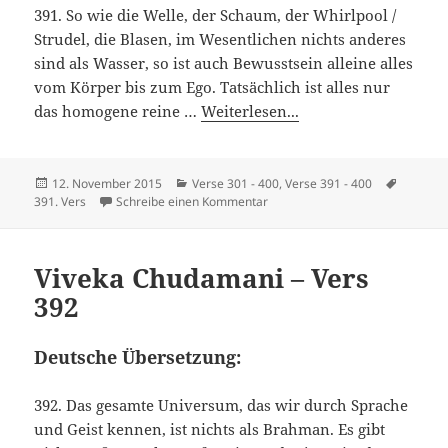
391. So wie die Welle, der Schaum, der Whirlpool /
Strudel, die Blasen, im Wesentlichen nichts anderes
sind als Wasser, so ist auch Bewusstsein alleine alles
vom Körper bis zum Ego. Tatsächlich ist alles nur
das homogene reine …
Weiterlesen...
Veröffentlicht
Kategorien
Schlagw
12. November 2015
Verse 301 - 400
,
Verse 391 - 400
am
zu Viveka Chudamani – Vers 391
391. Vers
Schreibe einen Kommentar
Viveka Chudamani – Vers
392
Deutsche Übersetzung:
392. Das gesamte Universum, das wir durch Sprache
und Geist kennen, ist nichts als Brahman. Es gibt