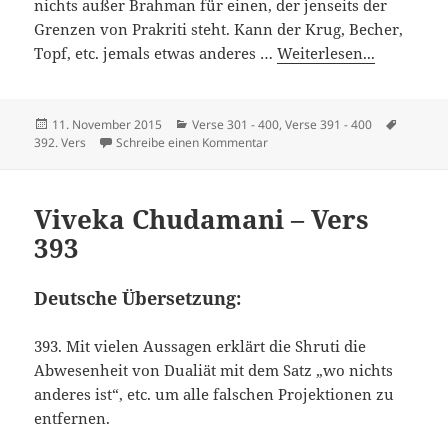
nichts außer Brahman für einen, der jenseits der
Grenzen von Prakriti steht. Kann der Krug, Becher,
Topf, etc. jemals etwas anderes …
Weiterlesen...
Veröffentlicht
Kategorien
Schlagw
11. November 2015
Verse 301 - 400
,
Verse 391 - 400
am
zu Viveka Chudamani – Vers 392
392. Vers
Schreibe einen Kommentar
Viveka Chudamani – Vers
393
Deutsche Übersetzung:
393. Mit vielen Aussagen erklärt die Shruti die
Abwesenheit von Dualiät mit dem Satz „wo nichts
anderes ist“, etc. um alle falschen Projektionen zu
entfernen.