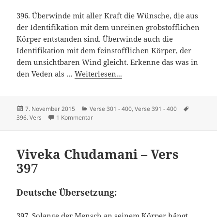
396. Überwinde mit aller Kraft die Wünsche, die aus
der Identifikation mit dem unreinen grobstofflichen
Körper entstanden sind. Überwinde auch die
Identifikation mit dem feinstofflichen Körper, der
dem unsichtbaren Wind gleicht. Erkenne das was in
den Veden als …
Weiterlesen...
Veröffentlicht
Kategorien
Schlagwö
7. November 2015
Verse 301 - 400
,
Verse 391 - 400
am
zu Viveka Chudamani – Vers 396
396. Vers
1 Kommentar
Viveka Chudamani – Vers
397
Deutsche Übersetzung:
397. Solange der Mensch an seinem Körper hängt,