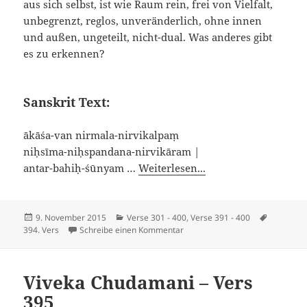
aus sich selbst, ist wie Raum rein, frei von Vielfalt,
unbegrenzt, reglos, unveränderlich, ohne innen
und außen, ungeteilt, nicht-dual. Was anderes gibt
es zu erkennen?
Sanskrit Text:
ākāśa-van nirmala-nirvikalpaṃ
niḥsīma-niḥspandana-nirvikāram |
antar-bahiḥ-śūnyam …
Weiterlesen...
Veröffentlicht
Kategorien
Schlagwö
9. November 2015
Verse 301 - 400
,
Verse 391 - 400
am
zu Viveka Chudamani – Vers 394
394. Vers
Schreibe einen Kommentar
Viveka Chudamani – Vers
395