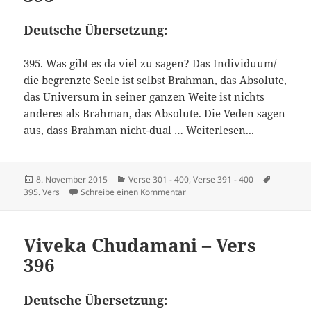
Deutsche Übersetzung:
395. Was gibt es da viel zu sagen? Das Individuum/
die begrenzte Seele ist selbst Brahman, das Absolute,
das Universum in seiner ganzen Weite ist nichts
anderes als Brahman, das Absolute. Die Veden sagen
aus, dass Brahman nicht-dual …
Weiterlesen...
Veröffentlicht
Kategorien
Schlagwö
8. November 2015
Verse 301 - 400
,
Verse 391 - 400
am
zu Viveka Chudamani – Vers 395
395. Vers
Schreibe einen Kommentar
Viveka Chudamani – Vers
396
Deutsche Übersetzung: