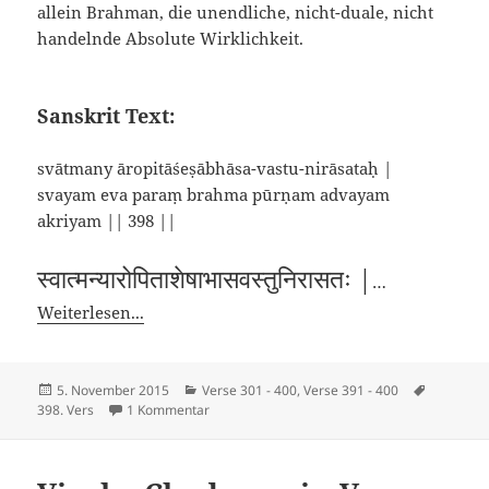
allein Brahman, die unendliche, nicht-duale, nicht
handelnde Absolute Wirklichkeit.
Sanskrit Text:
svātmany āropitāśeṣābhāsa-vastu-nirāsataḥ |
svayam eva paraṃ brahma pūrṇam advayam
akriyam || 398 ||
स्वात्मन्यारोपिताशेषाभासवस्तुनिरासतः |
…
Weiterlesen...
Veröffentlicht
Kategorien
Schlagwö
5. November 2015
Verse 301 - 400
,
Verse 391 - 400
am
zu Viveka Chudamani – Vers 398
398. Vers
1 Kommentar