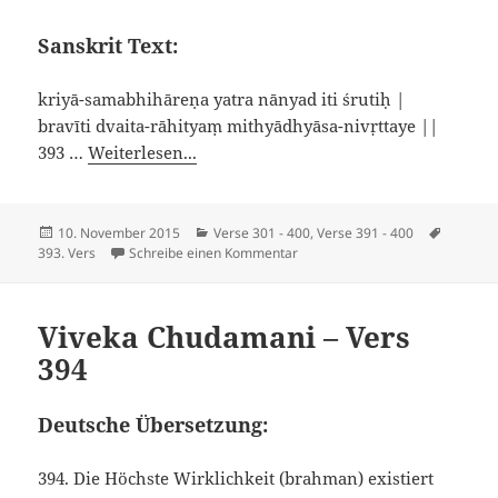
Sanskrit Text:
kriyā-samabhihāreṇa yatra nānyad iti śrutiḥ |
bravīti dvaita-rāhityaṃ mithyādhyāsa-nivṛttaye ||
393 …
Weiterlesen...
Veröffentlicht
Kategorien
Schlagw
10. November 2015
Verse 301 - 400
,
Verse 391 - 400
am
zu Viveka Chudamani – Vers 393
393. Vers
Schreibe einen Kommentar
Viveka Chudamani – Vers
394
Deutsche Übersetzung:
394. Die Höchste Wirklichkeit (brahman) existiert