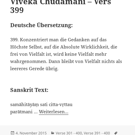
Viveka Chudamani – Vers
399
Deutsche Übersetzung:
399. Konzentriert man die Gedanken auf das
Höchste Selbst, auf die Absolute Wirklichkeit, die
frei von Vielfalt ist, wird keine Vielfalt mehr
wahrgenommen. Dann bleibt von Vielfalt nichts als
leereres Gerede übrig.
Sanskrit Text:
samāhitāyāṃ sati citta-vṛttau
parātmani …
Weiterlesen...
Veröffentlicht
Kategorien
Schlagwö
4. November 2015
Verse 301 - 400
,
Verse 391 - 400