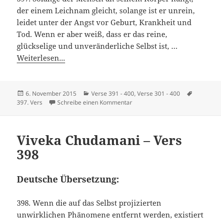
der einem Leichnam gleicht, solange ist er unrein,
leidet unter der Angst vor Geburt, Krankheit und
Tod. Wenn er aber weiß, dass er das reine,
glückselige und unveränderliche Selbst ist, …
Weiterlesen...
Veröffentlicht
Kategorien
Schlagwö
6. November 2015
Verse 391 - 400
,
Verse 301 - 400
am
zu Viveka Chudamani – Vers 397
397. Vers
Schreibe einen Kommentar
Viveka Chudamani – Vers
398
Deutsche Übersetzung:
398. Wenn die auf das Selbst projizierten
unwirklichen Phänomene entfernt werden, existiert