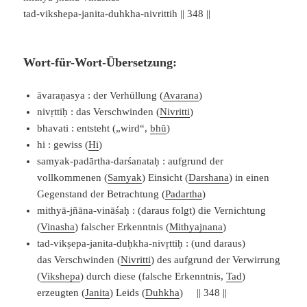
tad-vikshepa-janita-duhkha-nivrittih || 348 ||
Wort-für-Wort-Übersetzung:
āvaraṇasya : der Verhüllung (
Avarana
)
nivṛttiḥ : das Verschwinden (
Nivritti
)
bhavati : entsteht („wird“,
bhū
)
hi : gewiss (
Hi
)
samyak-padārtha-darśanataḥ : aufgrund der
vollkommenen (
Samyak
) Einsicht (
Darshana
) in einen
Gegenstand der Betrachtung (
Padartha
)
mithyā-jñāna-vināśaḥ : (daraus folgt) die Vernichtung
(
Vinasha
) falscher Erkenntnis (
Mithyajnana
)
tad-vikṣepa-janita-duḥkha-nivṛttiḥ : (und daraus)
das Verschwinden (
Nivritti
) des aufgrund der Verwirrung
(
Vikshepa
) durch diese (falsche Erkenntnis,
Tad
)
erzeugten (
Janita
) Leids (
Duhkha
) || 348 ||