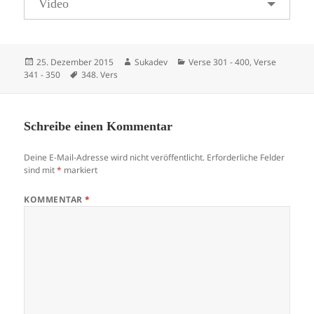
Video
Veröffentlicht
Autor
Kategorien
25. Dezember 2015
Sukadev
Verse 301 - 400
,
Verse
am
Schlagwörter
341 - 350
348. Vers
Schreibe einen Kommentar
Deine E-Mail-Adresse wird nicht veröffentlicht.
Erforderliche Felder
sind mit
*
markiert
KOMMENTAR
*