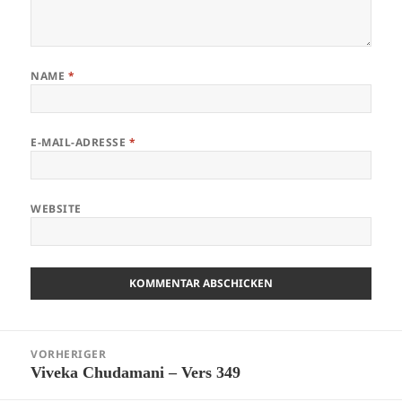
NAME
*
E-MAIL-ADRESSE
*
WEBSITE
Beitragsnavigation
VORHERIGER
Viveka Chudamani – Vers 349
Vorheriger
Beitrag: