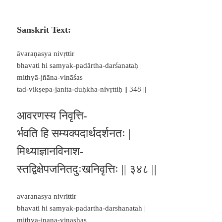
Sanskrit Text:
āvaraṇasya nivṛttir
bhavati hi samyak-padārtha-darśanataḥ |
mithyā-jñāna-vināśas
tad-vikṣepa-janita-duḥkha-nivṛttiḥ || 348 ||
आवरणस्य निवृत्ति-
र्भवति हि सम्यक्पदार्थदर्शनतः |
मिथ्याज्ञानविनाश-
स्तद्विक्षेपजनितदुःखनिवृत्तिः || ३४८ ||
avaranasya nivrittir
bhavati hi samyak-padartha-darshanatah |
mithya-jnana-vinashas