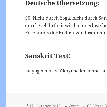
Deutsche Übersetzung:
56. Nicht durch Yoga, nicht durch San
durch Gelehrtheit wird man erlöst/ b
Erkenntnis der Einheit von brahman
Sanskrit Text:
na yogena na sāṅkhyena karmaṇā no
Veröffentlicht
Kategorien
12. Oktober 2016
Verse 1 - 100
,
Verse 5