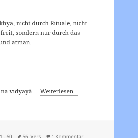
khya, nicht durch Rituale, nicht
efreit, sondern nur durch das
 und atman.
 na vidyayā …
Weiterlesen...
Schlagwörter
zu Viveka Chudamani – 
1 - 60
56. Vers
1 Kommentar