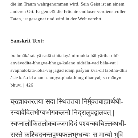
die im Traum wahrgenommen wird. Sein Geist ist an einem
anderen Ort. Er genießt die Früchte endloser verdienstvoller
Taten, ist gesegnet und wird in der Welt verehrt.
Sanskrit Text:
brahmākāratayā sadā sthitatayā nirmukta-bāhyārtha-dhīr
anyāvedita-bhogya-bhoga-kalano nidrālu-vad bāla-vat |
svapnālokita-loka-vaj jagad idaṃ paśyan kva-cil labdha-dhīr
āste kaś-cid ananta-puṇya-phala-bhug dhanyaḥ sa mānyo
bhuvi || 426 ||
ब्रह्माकारतया सदा स्थिततया निर्मुक्तबाह्यार्थधी-
रन्यावेदितभोग्यभोगकलनो निद्रालुवद्बालवत् |
स्वप्नालोकितलोकवज्जगदिदं पश्यन्क्वचिल्लब्धधी-
रास्ते कश्चिदनन्तपुण्यफलभुग्धन्यः स मान्यो भुवि