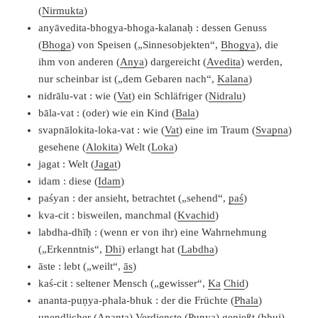
(
Nirmukta
)
anyāvedita-bhogya-bhoga-kalanaḥ : dessen Genuss
(
Bhoga
) von Speisen („Sinnesobjekten“,
Bhogya
), die
ihm von anderen (
Anya
) dargereicht (
Avedita
) werden,
nur scheinbar ist („dem Gebaren nach“,
Kalana
)
nidrālu-vat : wie (
Vat
) ein Schläfriger (
Nidralu
)
bāla-vat : (oder) wie ein Kind (
Bala
)
svapnālokita-loka-vat : wie (
Vat
) eine im Traum (
Svapna
)
gesehene (
Alokita
) Welt (
Loka
)
jagat : Welt (
Jagat
)
idam : diese (
Idam
)
paśyan : der ansieht, betrachtet („sehend“,
paś
)
kva-cit : bisweilen, manchmal (
Kvachid
)
labdha-dhīḥ : (wenn er von ihr) eine Wahrnehmung
(„Erkenntnis“,
Dhi
) erlangt hat (
Labdha
)
āste : lebt („weilt“,
ās
)
kaś-cit : seltener Mensch („gewisser“,
Ka
Chid
)
ananta-puṇya-phala-bhuk : der die Früchte (
Phala
)
unendlicher (
Ananta
) Verdienste (
Punya
) genießt (
bhuj
)