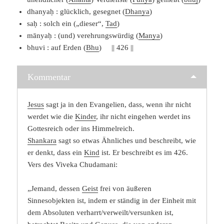
dhanyaḥ : glücklich, gesegnet (
Dhanya
)
saḥ : solch ein („dieser“,
Tad
)
mānyaḥ : (und) verehrungswürdig (
Manya
)
bhuvi : auf Erden (
Bhu
) || 426 ||
Kommentar
Jesus
sagt ja in den Evangelien, dass, wenn ihr nicht
werdet wie die
Kinder
, ihr nicht eingehen werdet ins
Gottesreich oder ins Himmelreich.
Shankara
sagt so etwas Ähnliches und beschreibt, wie
er denkt, dass ein
Kind
ist. Er beschreibt es im 426.
Vers des Viveka Chudamani:
„Jemand, dessen
Geist
frei von äußeren
Sinnesobjekten ist, indem er ständig in der Einheit mit
dem Absoluten verharrt/verweilt/versunken ist,