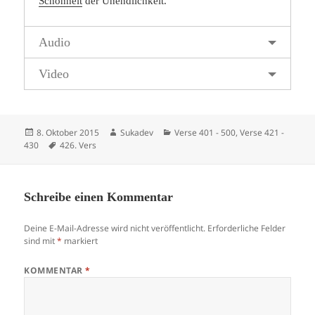
Schönheit
der Unendlichkeit.
Audio
Video
Veröffentlicht
Autor
Kategorien
8. Oktober 2015
Sukadev
Verse 401 - 500
,
Verse 421 -
am
Schlagwörter
430
426. Vers
Schreibe einen Kommentar
Deine E-Mail-Adresse wird nicht veröffentlicht.
Erforderliche Felder
sind mit
*
markiert
KOMMENTAR
*