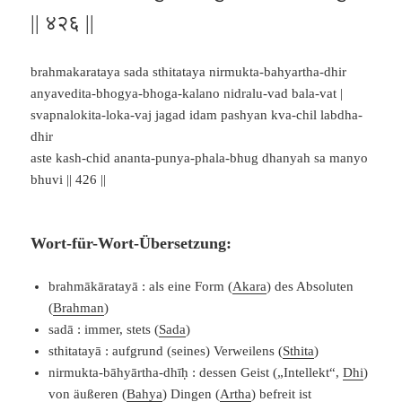
|| ४२६ ||
brahmakarataya sada sthitataya nirmukta-bahyartha-dhir
anyavedita-bhogya-bhoga-kalano nidralu-vad bala-vat |
svapnalokita-loka-vaj jagad idam pashyan kva-chil labdha-
dhir
aste kash-chid ananta-punya-phala-bhug dhanyah sa manyo
bhuvi || 426 ||
Wort-für-Wort-Übersetzung:
brahmākāratayā : als eine Form (
Akara
) des Absoluten
(
Brahman
)
sadā : immer, stets (
Sada
)
sthitatayā : aufgrund (seines) Verweilens (
Sthita
)
nirmukta-bāhyārtha-dhīḥ : dessen Geist („Intellekt“,
Dhi
)
von äußeren (
Bahya
) Dingen (
Artha
) befreit ist